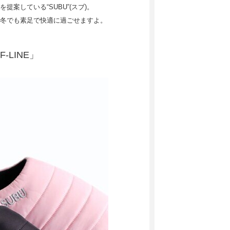
案している“SUBU”(スブ)。
冬でも素足で快適に過ごせますよ。
-LINE」