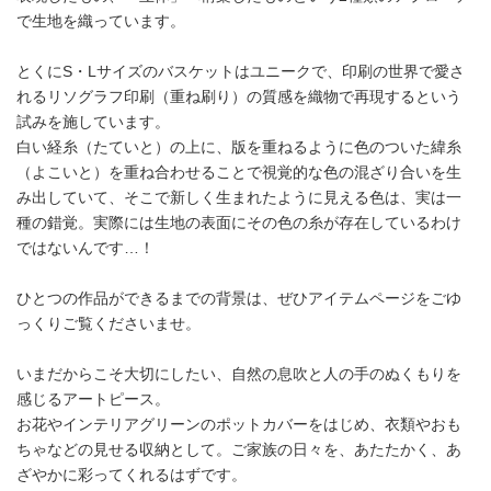
で生地を織っています。
とくにS・Lサイズのバスケットはユニークで、印刷の世界で愛さ
れるリソグラフ印刷（重ね刷り）の質感を織物で再現するという
試みを施しています。
白い経糸（たていと）の上に、版を重ねるように色のついた緯糸
（よこいと）を重ね合わせることで視覚的な色の混ざり合いを生
み出していて、そこで新しく生まれたように見える色は、実は一
種の錯覚。実際には生地の表面にその色の糸が存在しているわけ
ではないんです…！
ひとつの作品ができるまでの背景は、ぜひアイテムページをごゆ
っくりご覧くださいませ。
いまだからこそ大切にしたい、自然の息吹と人の手のぬくもりを
感じるアートピース。
お花やインテリアグリーンのポットカバーをはじめ、衣類やおも
ちゃなどの見せる収納として。ご家族の日々を、あたたかく、あ
ざやかに彩ってくれるはずです。