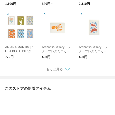
ぺこあおむし［メール
なめらかバンガロール
クル［メール便］
1,100円
880円～
2,310円
便］
organic きなり
ARIANA MARTIN｜'J
Archivist Gallery｜レ
Archivist Gallery｜レ
UST BECAUSE' グリ
タープレスミニカード
タープレスミニカード
ーティングカード［メ
Hello Bird［メール
Hare［メール便］
770円
495円
495円
ール便］
便］
もっと見る
このストアの新着アイテム