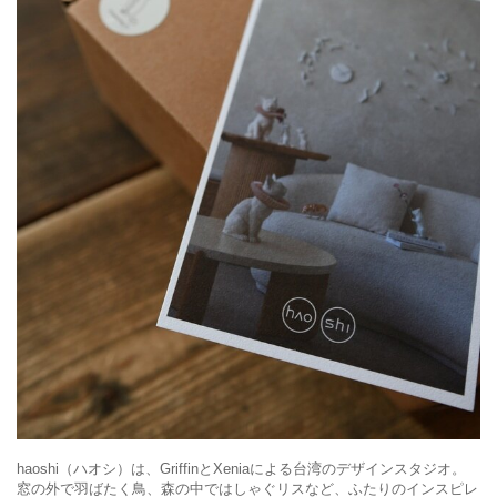
haoshi（ハオシ）は、GriffinとXeniaによる台湾のデザインスタジオ。
窓の外で羽ばたく鳥、森の中ではしゃぐリスなど、ふたりのインスピレ