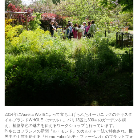
2014年にAurélia Wolffによって立ち上げられたオーガニックのテキスタ
イルブランドWHOLE（ホウル）。パリ13区に300㎡のガーデンを構
え、植物染色の魅力を伝えるワークショップも行っています。
昨冬にはフランスの新聞『ル・モンド』のカルチャー誌で特集され、世
界中の工芸を伝える『Homo Faber(ホモ・ファーベル)』のプラットフォ