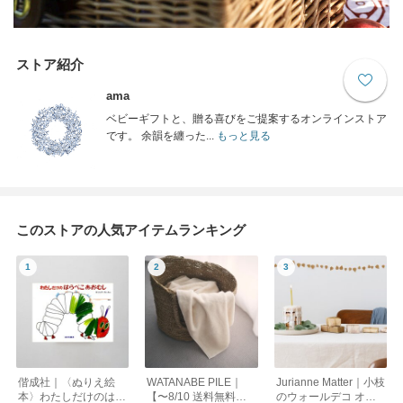
ストア紹介
ama
ベビーギフトと、贈る喜びをご提案するオンラインストア
です。 余韻を纏った...
もっと見る
このストアの人気アイテムランキング
偕成社｜〈ぬりえ絵
WATANABE PILE｜
Jurianne Matter｜小枝
本〉わたしだけのはら
【〜8/10 送料無料】
のウォールデコ オー