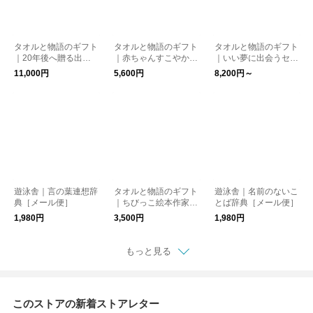
タオルと物語のギフト
タオルと物語のギフト
タオルと物語のギフト
｜20年後へ贈る出産
｜赤ちゃんすこやかお
｜いい夢に出会うセッ
祝いセット（ラッピン
祝いセット（ラッピン
ト（ラッピング・ポス
11,000円
5,600円
8,200円～
グ・ポストカード付）
グ・ポストカード付）
トカード付）【送料無
【送料無料】
【送料無料】
料】
遊泳舎｜言の葉連想辞
タオルと物語のギフト
遊泳舎｜名前のないこ
典［メール便］
｜ちびっこ絵本作家セ
とば辞典［メール便］
ット（ラッピング・ポ
1,980円
3,500円
1,980円
ストカード付）【送料
無料】［メール便］
もっと見る
このストアの新着ストアレター