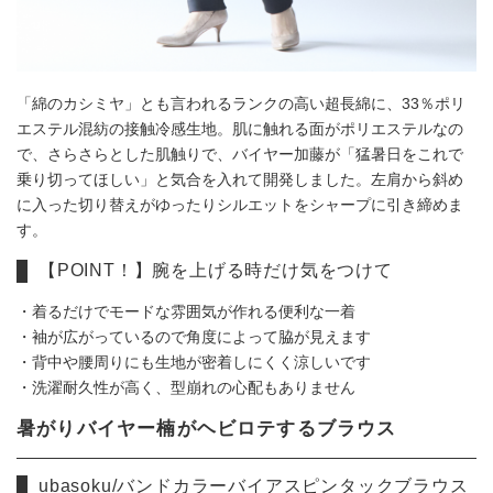
「綿のカシミヤ」とも言われるランクの高い超長綿に、33％ポリ
エステル混紡の接触冷感生地。肌に触れる面がポリエステルなの
で、さらさらとした肌触りで、バイヤー加藤が「猛暑日をこれで
乗り切ってほしい」と気合を入れて開発しました。左肩から斜め
に入った切り替えがゆったりシルエットをシャープに引き締めま
す。
【POINT！】腕を上げる時だけ気をつけて
・着るだけでモードな雰囲気が作れる便利な一着
・袖が広がっているので角度によって脇が見えます
・背中や腰周りにも生地が密着しにくく涼しいです
・洗濯耐久性が高く、型崩れの心配もありません
暑がりバイヤー楠がヘビロテするブラウス
ubasoku/バンドカラーバイアスピンタックブラウス