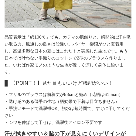
品質表示は「綿100％」でも、カディの肌触りと、瞬間的に汗を吸
い取る力、風通しの良さは段違い。バイヤー柳沼がひと夏着用
し、高温多湿な日本の夏にはこれだ！と実感した生地です。もう
日本では叶わない手織りのコットンで2型のブラウスを作りまし
た。いわば作家モノのような生地が優しく涼しく身体に沿いま
す。
【POINT！】見た目もいいけど機能がいい！
・フリルのブラウスは前着丈が58cmと短め（花柄は61.5cm）
・透け感のある薄手の生地（柄効果で下着は目立ちません）
・手洗いモードで洗濯機OK、脱水は短時間で、すぐに干してくだ
さい
・シワを伸ばして干せば、洗濯後アイロン不要です
汗が拭きやすい＆脇の下が見えにくいデザインが