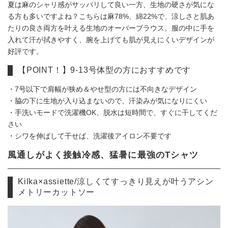
夏は麻のシャリ感がサッパリして良い一方、生地の硬さが気にな
る方も多いですよね？こちらは麻78%、綿22%で、涼しさと肌あ
たりの良さ両方を叶える生地のオーバーブラウス。服の中に手を
入れて汗が拭きやすく、腕を上げても肌が見えにくいデザインが
好評です。
【POINT！】9-13号体型の方におすすめです
・7号以下で肩幅が狭め＆やせ型の方には不向きなデザイン
・脇の下に生地が入り込まないので、汗染みが気になりにくい
・手洗いモードで洗濯機OK、脱水は短時間で、すぐに干してくだ
さい
・シワを伸ばして干せば、洗濯後アイロン不要です
風通しがよく接触冷感、猛暑に最強のTシャツ
Kilka×assiette/涼しくてすっきり見えが叶うアシン
メトリーカットソー