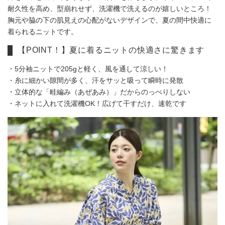
耐久性を高め、型崩れせず、洗濯機で洗えるのが嬉しいところ！
胸元や脇の下の肌見えの心配がないデザインで、夏の間中快適に
着られるニットです。
【POINT！】夏に着るニットの快適さに驚きます
・5分袖ニットで205gと軽く、風を通して涼しい！
・糸に細かい隙間が多く、汗をサッと吸って瞬時に発散
・立体的な「畦編み（あぜあみ）」だからのっぺりしない
・ネットに入れて洗濯機OK！広げて干すだけ、速乾です