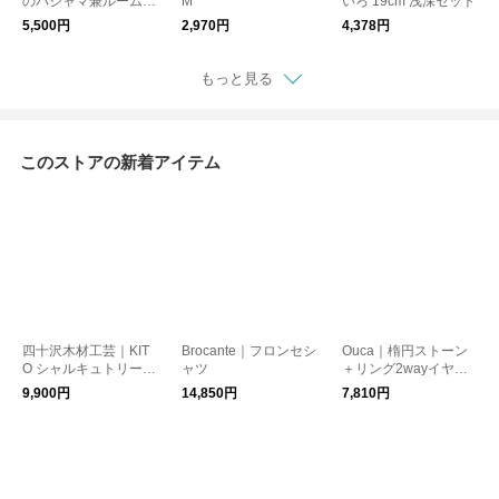
のパジャマ兼ルームウ
M
いろ 19cm 浅深セット
ェア 接触冷感 5分袖プ
5,500円
2,970円
4,378円
ルオーバー レディー
ス
もっと見る
このストアの新着アイテム
四十沢木材工芸｜KIT
Brocante｜フロンセシ
Ouca｜楕円ストーン
O シャルキュトリーボ
ャツ
＋リング2wayイヤリ
ード
ング
9,900円
14,850円
7,810円