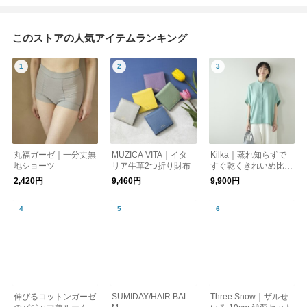
このストアの人気アイテムランキング
丸福ガーゼ｜一分丈無
MUZICA VITA｜イタ
Kilka｜蒸れ知らずで
地ショーツ
リア牛革2つ折り財布
すぐ乾くきれいめ比翼
ブラウス
2,420円
9,460円
9,900円
伸びるコットンガーゼ
SUMIDAY/HAIR BAL
Three Snow｜ザルせ