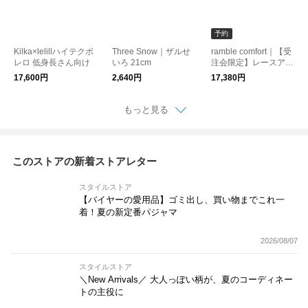
予約
Kilka×lelillハイテクボ
Three Snow｜ザルせ
ramble comfort｜【受
レロ 低身長さん向け
いろ 21cm
注会限定】レースアッ
プシューズ
17,600円
2,640円
17,380円
もっと見る
このストアの新着ストアレター
スタイルストア
【バイヤーの愛用品】ゴミ出し、買い物までこれ一
着！夏の新定番パジャマ
2026/08/07
スタイルストア
＼New Arrivals／ 大人っぽい柄が、夏のコーディネー
トの主役に