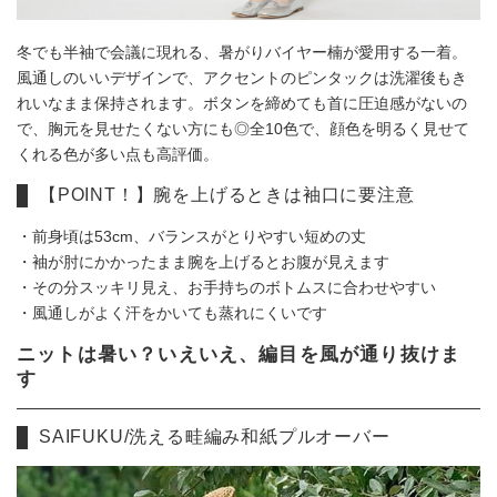
冬でも半袖で会議に現れる、暑がりバイヤー楠が愛用する一着。
風通しのいいデザインで、アクセントのピンタックは洗濯後もき
れいなまま保持されます。ボタンを締めても首に圧迫感がないの
で、胸元を見せたくない方にも◎全10色で、顔色を明るく見せて
くれる色が多い点も高評価。
【POINT！】腕を上げるときは袖口に要注意
・前身頃は53cm、バランスがとりやすい短めの丈
・袖が肘にかかったまま腕を上げるとお腹が見えます
・その分スッキリ見え、お手持ちのボトムスに合わせやすい
・風通しがよく汗をかいても蒸れにくいです
ニットは暑い？いえいえ、編目を風が通り抜けま
す
SAIFUKU/洗える畦編み和紙プルオーバー