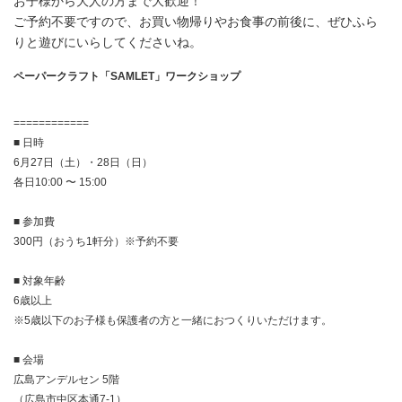
お子様から大人の方まで大歓迎！
ご予約不要ですので、お買い物帰りやお食事の前後に、ぜひふら
りと遊びにいらしてくださいね。
ペーパークラフト「SAMLET」ワークショップ
============
■ 日時
6月27日（土）・28日（日）
各日10:00 〜 15:00
■ 参加費
300円（おうち1軒分）※予約不要
■ 対象年齢
6歳以上
※5歳以下のお子様も保護者の方と一緒におつくりいただけます。
■ 会場
広島アンデルセン 5階
（広島市中区本通7-1）