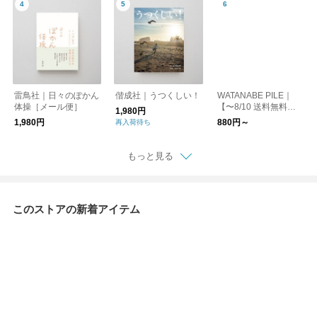
雷鳥社｜日々のぽかん
偕成社｜うつくしい！
WATANABE PILE｜
体操［メール便］
【〜8/10 送料無料】
1,980円
なめらかバンガロール
1,980円
880円～
再入荷待ち
organic きなり
もっと見る
このストアの新着アイテム