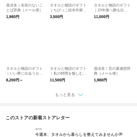
遊泳舎｜名前のないこ
タオルと物語のギフト
タオルと物語のギフト
とば辞典［メール便］
｜ちびっこ絵本作家セ
｜20年後へ贈る出産
ット（ラッピング・ポ
祝いセット（ラッピン
1,980円
3,500円
11,000円
ストカード付）【送料
グ・ポストカード付）
無料】［メール便］
【送料無料】
タオルと物語のギフト
タオルと物語のギフト
遊泳舎｜言の葉連想辞
｜いい夢に出会うセッ
｜私の時間を愉しむセ
典［メール便］
ト（ラッピング・ポス
ット（ラッピング・ポ
8,200円～
11,500円
1,980円
トカード付）【送料無
ストカード付）【送料
料】
無料】［メール便］
もっと見る
このストアの新着ストアレター
ama
今週末、タオルから暮らしを整えてみませんか💭