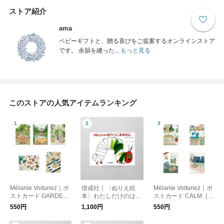
ストア紹介
ama
ベビーギフトと、贈る喜びをご提案するオンラインストア
です。 余韻を纏った...
もっと見る
このストアの人気アイテムランキング
Mélanie Voituriez｜ポ
偕成社｜〈ぬりえ絵
Mélanie Voituriez｜ポ
ストカード GARDEN
本〉わたしだけのはら
ストカード CALM［メ
［メール便］
ぺこあおむし［メール
ール便］
550円
1,100円
550円
便］