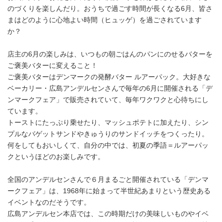
のづくりを楽しんだり。おうちで過ごす時間が長くなる6月、皆さ
まはどのように心地よい時間（ヒュッゲ）を過ごされています
か？
店主の6月の楽しみは、いつもの朝ごはんのパンにのせるバターを
ご褒美バターに変えること！
ご褒美バターはデンマークの発酵バター ルアーパック。大好きな
ベーカリー・広島アンデルセンさんで毎年の6月に開催される「デ
ンマークフェア」で販売されていて、毎年ワクワクと心待ちにし
ています。
トーストにたっぷり乗せたり、マッシュポテトに加えたり、シン
プルなバゲットサンドやきゅうりのサンドイッチをつくったり。
何をしてもおいしくて、自分の中では、初夏の季語＝ルアーパッ
クというほどのお楽しみです。
全国のアンデルセンさんで６月まるごと開催されている「デンマ
ークフェア」は、1968年に始まって半世紀あまりという歴史ある
イベントなのだそうです。
広島アンデルセン本店では、この時期だけの美味しいものやイベ