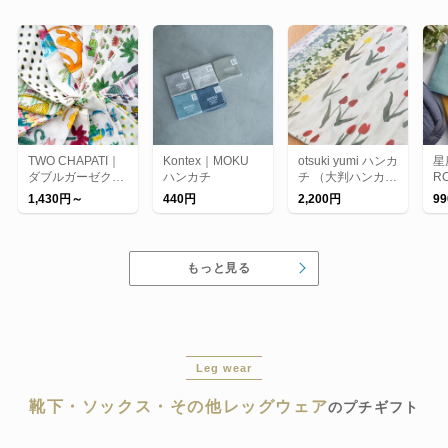
TWO CHAPATI｜
Kontex｜MOKU
otsuki yumi ハンカ
星
ダブルガーゼクロ
ハンカチ
チ （大判ハンカ
R
ス（大判ハンカ
チ）
カ
1,430円～
440円
2,200円
9
チ）【プレゼン
ト】【バレンタイ
ン】【新生活】
もっと見る
Leg wear
靴下・ソックス・その他レッグウェア
のプチギフト