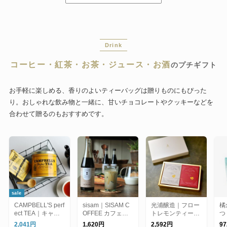
Drink
コーヒー・紅茶・お茶・ジュース・お酒
のプチギフト
お手軽に楽しめる、香りのよいティーバッグは贈りものにもぴった
り。おしゃれな飲み物と一緒に、甘いチョコレートやクッキーなどを
合わせて贈るのもおすすめです。
sale
CAMPBELL'S perf
sisam｜SISAM C
光浦醸造｜フロー
橘
ect TEA｜キャン
OFFEE カフェオ
トレモンティー
つ
ベルズパーフェク
レベース 500ml
（ハート）2点ギ
Pr
2,041円
1,620円
2,592円
9