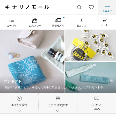
メニュー
カート
カテゴリ
お買いもの
新着再入荷
読みもの
プチギフト
日頃の「ありがとう」を込めた相手に気を遣わせないささやかなプレゼントを
価格別で探す
プチギフト
カテゴリで探す
Q&A