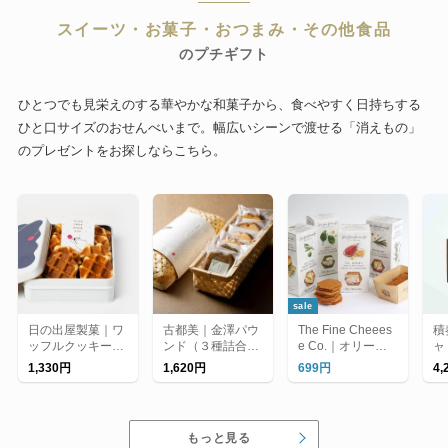
スイーツ・お菓子・おつまみ・その他食品
のプチギフト
ひとつでも見栄えのする華やかな和菓子から、食べやすく日持ちする
ひと口サイズのおせんべいまで。幅広いシーンで渡せる「消えもの」
のプレゼントをお探しならこちら。
sale
日の出屋製菓｜ワ
古都美｜金澤パウ
The Fine Cheees
積
ッフルクッキー缶
ンド（３種詰合
e Co.｜オリーブ
ャ
/ プレーン・チー
せ）【ラッピング
オイルクラッカー
グ
1,330円
1,620円
699円
4,
ズ
不可】
もっと見る