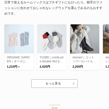
日常で使えるルームソックスはプチギフトにもぴったり。相手のファ
ッションに合わせておしゃれなレッグウェアを選んでみるのもおすす
めです。
ORGANIC GARD
YUQRI｜comfy pil
memeri｜コット
m
EN｜オーガニッ
e double rib2 pan
ンウールパイルソ
シ
クコットンの5本
el 靴下 消臭抗菌
ックス
1,210円～
2,420円
2,200円
1,
指ソックス 【靴
制菌 機能性 ハイ
下 ソックス】
スペック 蒸れない
ソックス パイルソ
ックス リブソッ
もっと見る
クス
Jam