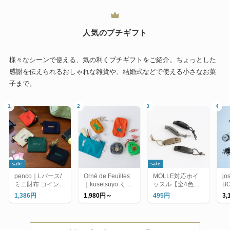
人気のプチギフト
様々なシーンで使える、気の利くプチギフトをご紹介。ちょっとした
感謝を伝えられるおしゃれな雑貨や、結婚式などで使える小さなお菓
子まで。
sale
sale
penco｜Lパース/
Orné de Feuilles
MOLLE対応ホイ
jo
ミニ財布 コインケ
｜kusetsuyo くせ
ッスル【全4色】/
BO
ース カードケース
強 シリーズ（ポー
ミリタリー 笛 防
シ
1,386円
1,980円～
495円
3,
チ）
災
ニ