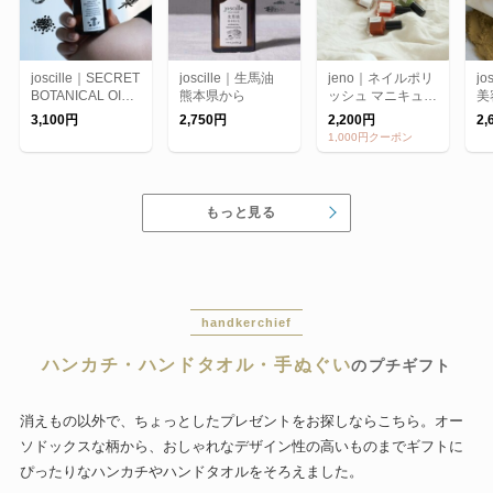
joscille｜SECRET
joscille｜生馬油
jeno｜ネイルポリ
jo
BOTANICAL OIL/
熊本県から
ッシュ マニキュ
美
シークレットボタ
ア/トップコート/
3,100円
2,750円
2,200円
2,
ニカルオイル
ベースコート【メ
1,000円クーポン
ール便】
もっと見る
handkerchief
ハンカチ・ハンドタオル・手ぬぐい
のプチギフト
消えもの以外で、ちょっとしたプレゼントをお探しならこちら。オー
ソドックスな柄から、おしゃれなデザイン性の高いものまでギフトに
ぴったりなハンカチやハンドタオルをそろえました。