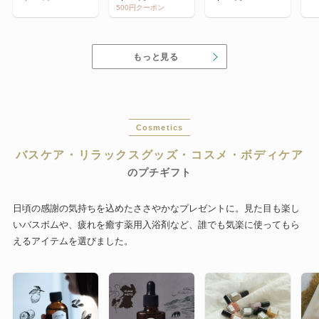
トティー/紅茶
【フェアトレード
フトセット＜BOX
500円クーポン
コーヒー】【ギフ
入り＞
トおすすめ】【フ
ィリピンコーヒ
ー】
もっと見る
Cosmetics
バスケア・リラックスグッズ・コスメ・ボディケア
のプチギフト
日頃の感謝の気持ちを込めたささやかなプレゼントに。見た目も楽し
いバスボムや、疲れを癒す薬用入浴剤など、誰でも気楽に使ってもら
えるアイテムを選びました。