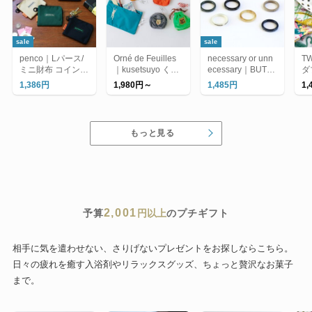
sale
sale
penco｜Lパース/
Orné de Feuilles
necessary or unn
T
ミニ財布 コインケ
｜kusetsuyo くせ
ecessary｜BUTT
ダ
ース カードケース
強 シリーズ（ポー
ON RING 2/指輪
ス
1,386円
1,980円～
1,485円
1
チ）
チ
ト
ン
もっと見る
2,001
予算
円以上
のプチギフト
相手に気を遣わせない、さりげないプレゼントをお探しならこちら。
日々の疲れを癒す入浴剤やリラックスグッズ、ちょっと贅沢なお菓子
まで。