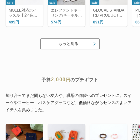
sale
sale
sale
sale
MOLLE対応ホイ
エレファントキー
GLOCAL STANDA
P
ッスル【全4色】/
リング/キーホルダ
RD PRODUCTS
｜
ミリタリー 笛 防
ー
｜ツバメ アイスク
495円
574円
891円
6
災
リームスプーン/ア
ルミスプーン
もっと見る
2,000
予算
円
のプチギフト
知り合ってまだ間もない友人や、職場の同僚へのプレゼントに。スイ
ーツやコーヒー、バスケアグッズなど、低価格ながらセンスのよいア
イテムを集めました。