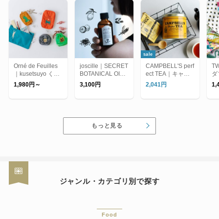
sale
Orné de Feuilles
joscille｜SECRET
CAMPBELL'S perf
T
｜kusetsuyo くせ
BOTANICAL OIL/
ect TEA｜キャン
ダ
強 シリーズ（ポー
シークレットボタ
ベルズパーフェク
ス
1,980円～
3,100円
2,041円
1
チ）
ニカルオイル
トティー/紅茶
チ
ト
ン
もっと見る
ジャンル・カテゴリ別で探す
Food