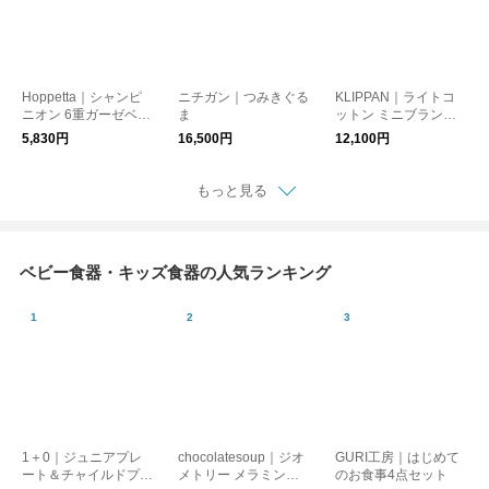
Hoppetta｜シャンピ
ニチガン｜つみきぐる
KLIPPAN｜ライトコ
ニオン 6重ガーゼベビ
ま
ットン ミニブランケ
ーケット
ット リトルベア【出
5,830円
16,500円
12,100円
産祝い】
もっと見る
ベビー食器・キッズ食器の人気ランキング
1＋0｜ジュニアプレ
chocolatesoup｜ジオ
GURI工房｜はじめて
ート＆チャイルドプレ
メトリー メラミンテ
のお食事4点セット