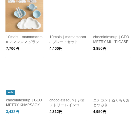
10mois｜mamamanm
10mois｜mamamanm
chocolatesoup｜GEO
a マママンマ グランデ
a プレートセット 食
METRY MULTI CASE
セット ベビー 食器
器セット【出産祝い】
7,700円
4,400円
3,850円
セット【出産祝い】
sale
chocolatesoup｜GEO
chocolatesoup｜ジオ
ニチガン｜ぬくもりお
METRY KNAPSACK
メトリー レインコー
とつみき
ト キッズ
3,432円
4,312円
4,950円