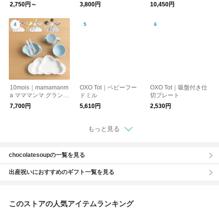
ート
ーブルウエアセット
2,750円～
3,800円
10,450円
食器セット【出産祝
い】
10mois｜mamamanm
OXO Tot｜ベビーフー
OXO Tot｜吸盤付き仕
a マママンマ グランデ
ドミル
切プレート
セット ベビー 食器
7,700円
5,610円
2,530円
セット【出産祝い】
もっと見る
chocolatesoupの一覧を見る
出産祝いにおすすめのギフト一覧を見る
このストアの人気アイテムランキング