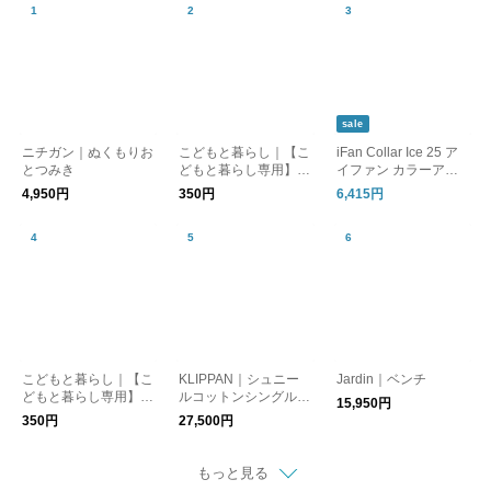
sale
ニチガン｜ぬくもりお
こどもと暮らし｜【こ
iFan Collar Ice 25 ア
とつみき
どもと暮らし専用】熨
イファン カラーアイ
斗(のし)ラッピング
ス 25
4,950円
350円
6,415円
こどもと暮らし｜【こ
KLIPPAN｜シュニー
Jardin｜ベンチ
どもと暮らし専用】お
ルコットンシングルブ
15,950円
まかせラッピング
ランケット キャンデ
350円
27,500円
ィー 140cm×200cm
もっと見る