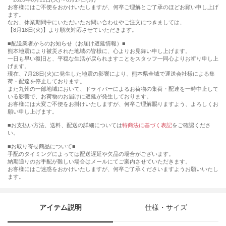
お客様にはご不便をおかけいたしますが、何卒ご理解とご了承のほどお願い申し上げ
ます。
なお、休業期間中にいただいたお問い合わせやご注文につきましては、
【8月18日(火)】より順次対応させていただきます。
■配送業者からのお知らせ（お届け遅延情報）■
熊本地震により被災された地域の皆様に、心よりお見舞い申し上げます。
一日も早い復旧と、平穏な生活が戻られますことをスタッフ一同心よりお祈り申し上
げます。
現在、7月28日(火)に発生した地震の影響により、熊本県全域で運送会社様による集
荷・配達を停止しております。
また九州の一部地域において、ドライバーによるお荷物の集荷・配達を一時中止して
いる影響で、お荷物のお届けに遅延が発生しております。
お客様には大変ご不便をお掛けいたしますが、何卒ご理解賜りますよう、よろしくお
願い申し上げます。
■お支払い方法、送料、配送の詳細については
特商法に基づく表記
をご確認くださ
い。
■お取り寄せ商品について■
手配のタイミングによっては配送遅延や欠品の場合がございます。
納期通りのお手配が難しい場合はメールにてご案内させていただきます。
お客様にはご迷惑をおかけいたしますが、何卒ご了承くださいますようお願いいたし
ます。
アイテム説明
仕様・サイズ