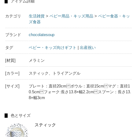
アイテム詳細
カテゴリ
生活雑貨
>
ベビー用品・キッズ用品
>
ベビー食器・キッ
ズ食器
ブランド
chocolatesoup
タグ
ベビー・キッズ向けギフト
|
出産祝い
[材質]
メラミン
[カラー]
スティック、トライアングル
[サイズ]
プレート：直径20cm ボウル：直径15cm マグ：直径1
0.5cm フォーク:長さ13.8×幅2.2cm スプーン：長さ13.
8×幅3cm
色とサイズ
スティック