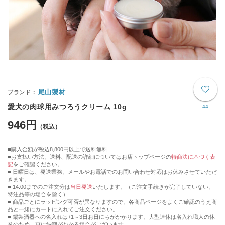
尾山製材
愛犬の肉球用みつろうクリーム 10g
44
946円
購入金額が税込8,800円以上で送料無料
お支払い方法、送料、配送の詳細についてはお店トップページの
特商法に基づく表
記
をご確認ください。
■ 日曜日は、発送業務、メールやお電話でのお問い合わせ対応はお休みさせていただ
きます。
■ 14:00までのご注文分は
当日発送
いたします。（ご注文手続きが完了していない、
特注品等の場合を除く）
■ 商品ごとにラッピング可否が異なりますので、各商品ページをよくご確認のうえ商
品と一緒にカートに入れてご注文ください。
■ 錫製酒器への名入れは+1～3日お日にちがかかります。大型連休は名入れ職人の休
業のため、更に納期がかかる場合がございます。