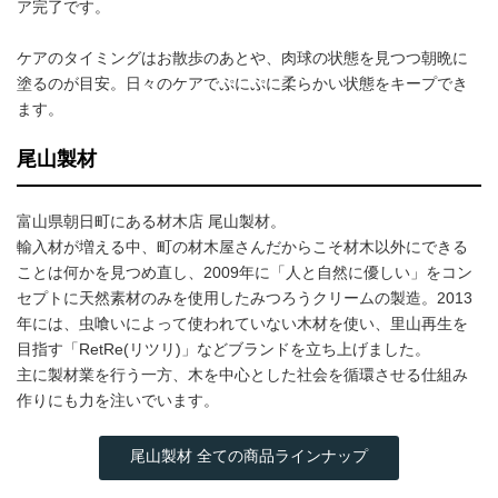
ア完了です。
ケアのタイミングはお散歩のあとや、肉球の状態を見つつ朝晩に
塗るのが目安。日々のケアでぷにぷに柔らかい状態をキープでき
ます。
尾山製材
富山県朝日町にある材木店 尾山製材。
輸入材が増える中、町の材木屋さんだからこそ材木以外にできる
ことは何かを見つめ直し、2009年に「人と自然に優しい」をコン
セプトに天然素材のみを使用したみつろうクリームの製造。2013
年には、虫喰いによって使われていない木材を使い、里山再生を
目指す「RetRe(リツリ)」などブランドを立ち上げました。
主に製材業を行う一方、木を中心とした社会を循環させる仕組み
作りにも力を注いでいます。
尾山製材 全ての商品ラインナップ