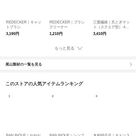
REDECKER｜キャッ
REDECKER｜ブラシ
三愛繊維｜爪とぎマッ
トブラシ
クリーナー
ト（スクエア型） 47×
60cm
3,190円
1,210円
3,410円
もっと見る
尾山製材の一覧を見る
このストアの人気アイテムランキング
BAN INOUE｜かやお
BAN INOUE｜シンプ
木村硝子店｜オトソ 3