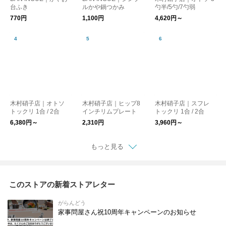
台ふき
ルかや鍋つかみ
勺半/5勺/7勺弱
770円
1,100円
4,620円～
木村硝子店｜オトソ
木村硝子店｜ヒップ8
木村硝子店｜スフレ
トックリ 1合 / 2合
インチリムプレート
トックリ 1合 / 2合
6,380円～
2,310円
3,960円～
もっと見る
このストアの新着ストアレター
がらんどう
家事問屋さん祝10周年キャンペーンのお知らせ