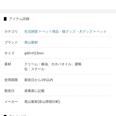
アイテム詳細
カテゴリ
生活雑貨
>
ペット用品・猫グッズ・犬グッズ
>
ペット
ブランド
尾山製材
サイズ
φ40×H13mm
素材
クリーム：椿油、ホホバオイル、蜜蝋
缶：スチール
使用期限
製造日から1年以内
製造日
袋裏面に記載
メーカー
尾山製材(富山県朝日町)