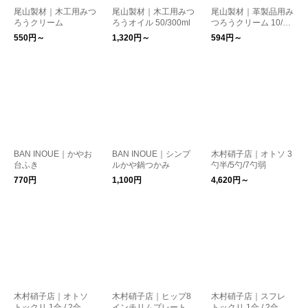
尾山製材｜木工用みつ
尾山製材｜木工用みつ
尾山製材｜革製品用み
ろうクリーム
ろうオイル 50/300ml
つろうクリーム 10/40
g
550円～
1,320円～
594円～
BAN INOUE｜かやお
BAN INOUE｜シンプ
木村硝子店｜オトソ 3
台ふき
ルかや鍋つかみ
勺半/5勺/7勺弱
770円
1,100円
4,620円～
木村硝子店｜オトソ
木村硝子店｜ヒップ8
木村硝子店｜スフレ
トックリ 1合 / 2合
インチリムプレート
トックリ 1合 / 2合