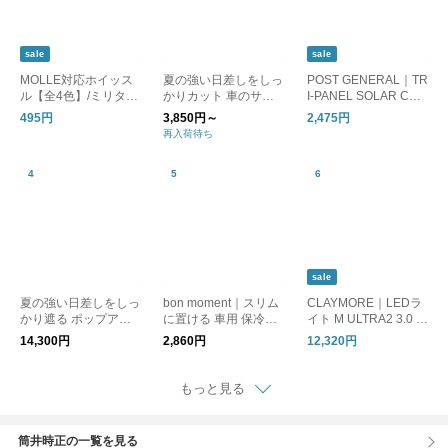
sale
sale
MOLLE対応ホイッス
夏の強い日差しをしっ
POST GENERAL｜TR
ル【全4色】/ミリタリ
かりカット 車のサン
I-PANEL SOLAR CHA
ー 笛 防災
シェード / ZECL
RGED LED LIGHT / ト
495円
3,850円～
2,475円
リパネル ソーラーチ
再入荷待ち
ャージド エルイーデ
ィーライト
sale
夏の強い日差しをしっ
bon moment｜スリム
CLAYMORE｜LEDラ
かり遮る ポップアッ
に置ける 車用 保冷バ
イト M ULTRA2 3.0 M
プテント（反射85％
ッグ シートバッグポ
ウルトラ2 キャンプ ア
14,300円
2,860円
12,320円
／遮熱61％） ZECL
ケット
ウトドア 防災 ランタ
ン バッテリー 充電 照
明 CLC2-1300 クレイ
もっと見る
モア
筒井時正の一覧を見る