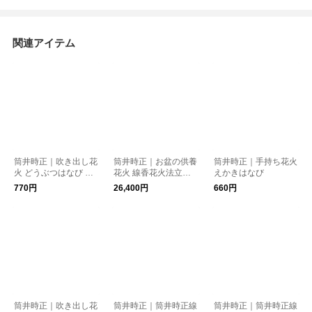
関連アイテム
筒井時正｜吹き出し花
筒井時正｜お盆の供養
筒井時正｜手持ち花火
火 どうぶつはなび 吹
花火 線香花火法立
えかきはなび
き上げる鯨花火
白・紫
770円
26,400円
660円
筒井時正｜吹き出し花
筒井時正｜筒井時正線
筒井時正｜筒井時正線