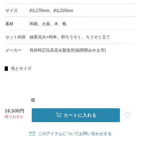
サイズ
約L170mm、約L210mm
素材
和紙、火薬、木、蝋
セット内容
線香花火×40本、和ろうそく、ろうそく立て
メーカー
筒井時正玩具花火製造所(福岡県みやま市)
色とサイズ
16,500円
カートに入れる
残りわずか
このアイテムについてお問い合わせする