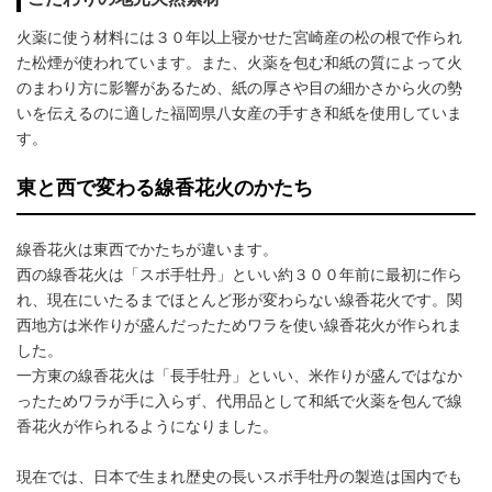
火薬に使う材料には３０年以上寝かせた宮崎産の松の根で作られ
た松煙が使われています。また、火薬を包む和紙の質によって火
のまわり方に影響があるため、紙の厚さや目の細かさから火の勢
いを伝えるのに適した福岡県八女産の手すき和紙を使用していま
す。
東と西で変わる線香花火のかたち
線香花火は東西でかたちが違います。
西の線香花火は「スボ手牡丹」といい約３００年前に最初に作ら
れ、現在にいたるまでほとんど形が変わらない線香花火です。関
西地方は米作りが盛んだったためワラを使い線香花火が作られま
した。
一方東の線香花火は「長手牡丹」といい、米作りが盛んではなか
ったためワラが手に入らず、代用品として和紙で火薬を包んで線
香花火が作られるようになりました。
現在では、日本で生まれ歴史の長いスボ手牡丹の製造は国内でも