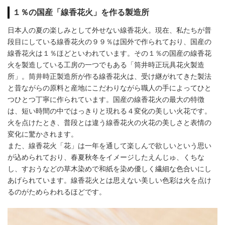
１％の国産「線香花火」を作る製造所
日本人の夏の楽しみとして外せない線香花火。現在、私たちが普
段目にしている線香花火の９９％は国外で作られており、国産の
線香花火は１％ほどといわれています。その１％の国産の線香花
火を製造している工房の一つでもある「筒井時正玩具花火製造
所」。筒井時正製造所が作る線香花火は、受け継がれてきた製法
と昔ながらの原料と産地にこだわりながら職人の手によってひと
つひとつ丁寧に作られています。国産の線香花火の最大の特徴
は、短い時間の中ではっきりと現れる４変化の美しい火花です。
火を点けたとき、普段とは違う線香花火の火花の美しさと表情の
変化に驚かされます。
また、線香花火「花」は一年を通して楽しんで欲しいという思い
が込められており、春夏秋冬をイメージしたえんじゅ、くちな
し、すおうなどの草木染めで和紙を染め優しく繊細な色合いにし
あげられています。線香花火とは思えない美しい色彩は火を点け
るのがためらわれるほどです。