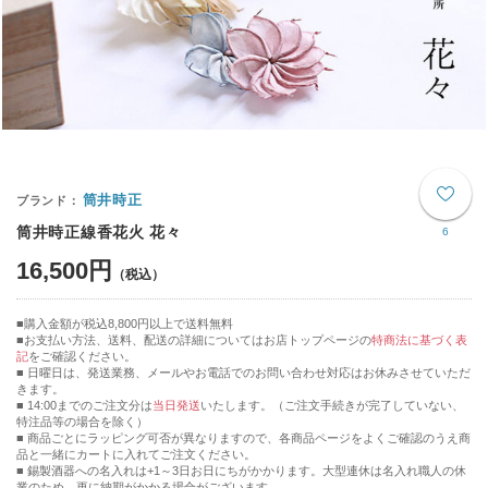
筒井時正
筒井時正線香花火 花々
6
16,500円
購入金額が税込8,800円以上で送料無料
お支払い方法、送料、配送の詳細についてはお店トップページの
特商法に基づく表
記
をご確認ください。
■ 日曜日は、発送業務、メールやお電話でのお問い合わせ対応はお休みさせていただ
きます。
■ 14:00までのご注文分は
当日発送
いたします。（ご注文手続きが完了していない、
特注品等の場合を除く）
■ 商品ごとにラッピング可否が異なりますので、各商品ページをよくご確認のうえ商
品と一緒にカートに入れてご注文ください。
■ 錫製酒器への名入れは+1～3日お日にちがかかります。大型連休は名入れ職人の休
業のため、更に納期がかかる場合がございます。