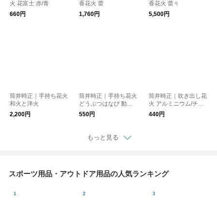
火 花富士 赤/青
香花火 蕾
香花火 蕾々
660円
1,760円
5,500円
筒井時正｜手持ち花火
筒井時正｜手持ち花火
筒井時正｜吹き出し花
和火と洋火
どうぶつはなび 動く
火 アルミニウム/チタ
龍花火
ニウム/マグネシウム/
2,200円
550円
440円
和火 炭火/洋火 三色芒
もっと見る
スポーツ用品・アウトドア用品の人気ランキング