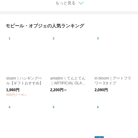
もっと見る
モビール・オブジェの人気ランキング
sisam｜ハンギングベ
amabro｜てんとてん
in bloom｜アートフラ
ル【ギフトおすすめ】
｜ARTIFICIAL GLASS
ワー 3タイプ
FLOWER 母の日
1,980円
2,200円～
2,090円
ホワイトデー
500円クーポン