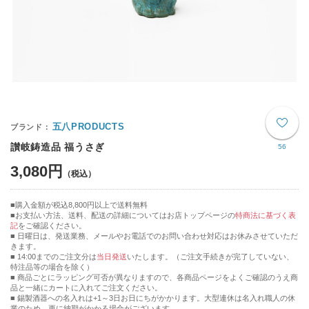
五八PRODUCTS
讃岐鋳造品 福うさぎ
56
3,080円
購入金額が税込8,800円以上で送料無料
お支払い方法、送料、配送の詳細についてはお店トップページの
特商法に基づく表
記
をご確認ください。
■ 日曜日は、発送業務、メールやお電話でのお問い合わせ対応はお休みさせていただ
きます。
■ 14:00までのご注文分は
当日発送
いたします。（ご注文手続きが完了していない、
特注品等の場合を除く）
■ 商品ごとにラッピング可否が異なりますので、各商品ページをよくご確認のうえ商
品と一緒にカートに入れてご注文ください。
■ 錫製酒器への名入れは+1～3日お日にちがかかります。大型連休は名入れ職人の休
業のため、更に納期がかかる場合がございます。