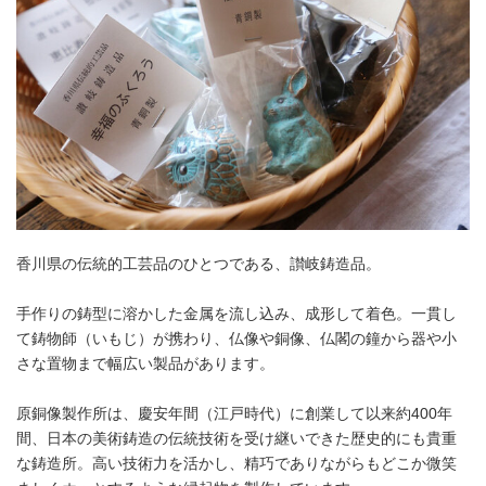
香川県の伝統的工芸品のひとつである、讃岐鋳造品。
手作りの鋳型に溶かした金属を流し込み、成形して着色。一貫し
て鋳物師（いもじ）が携わり、仏像や銅像、仏閣の鐘から器や小
さな置物まで幅広い製品があります。
原銅像製作所は、慶安年間（江戸時代）に創業して以来約400年
間、日本の美術鋳造の伝統技術を受け継いできた歴史的にも貴重
な鋳造所。高い技術力を活かし、精巧でありながらもどこか微笑