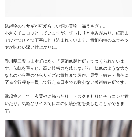
縁起物のウサギが可愛らしい銅の置物「福うさぎ」。
小さくてコロッとしていますが、ずっしりと重みがあり、細部ま
でひとつひとつ丁寧に作り込まれています。青銅独特のムラやツ
ヤが味わい深い仕上がりに。
香川県三豊市山本町にある「原銅像製作所」でつくられていま
す。伝統を重んじ、高い技術力を残しながら、仏像のような大き
なものから手のひらサイズの置物まで製作。原型・鋳造・着色に
至る全行程を一貫して行える日本でも数少ない美術鋳造所です。
縁起物として、玄関やに飾ったり、デスクまわりにチョコンと置
いたり。気軽なサイズで日本の伝統技術を楽しむことができま
す。