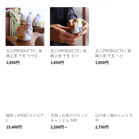
五八PRODUCTS｜尾
五八PRODUCTS｜尾
五八PRODUCTS｜尾
崎人形 干支 ウサギ
崎人形 干支 タツ
崎人形 干支 ヘビ
1,650円
1,650円
1,650円
能作｜KAGO スクエア
大與｜お米のブロック
山の形｜桐のトレイ S
L
キャンドル S/M
中
15,400円
2,200円～
2,750円