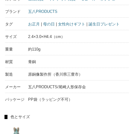
ブランド
五八PRODUCTS
タグ
お正月
|
母の日
|
女性向けギフト
|
誕生日プレゼント
サイズ
2.4×3.0×H4.4（cm）
重量
約110g
材質
青銅
製造
原銅像製作所（香川県三豊市）
メーカー
五八PRODUCTS/尾崎人形保存会
パッケージ
PP袋（ラッピング不可）
色とサイズ