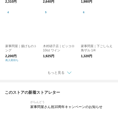
2,310円
2,640円
1,980円
家事問屋｜揚げものト
木村硝子店｜ピッコロ
家事問屋｜下ごしらえ
ング
10oz ワイン
角ザル 1/4
2,200円
1,925円
1,320円
再入荷待ち
もっと見る
このストアの新着ストアレター
がらんどう
家事問屋さん祝10周年キャンペーンのお知らせ