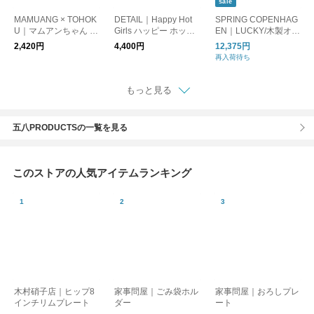
sale
MAMUANG × TOHOK
DETAIL｜Happy Hot
SPRING COPENHAG
U｜マムアンちゃん 飾
Girls ハッピー ホット
EN｜LUCKY/木製オブ
りコマ
ガールズ 女性たちの
ジェ
2,420円
4,400円
12,375円
マトリョーシカ MID
再入荷待ち
ORI KOMATSU
もっと見る
五八PRODUCTSの一覧を見る
このストアの人気アイテムランキング
木村硝子店｜ヒップ8
家事問屋｜ごみ袋ホル
家事問屋｜おろしプレ
インチリムプレート
ダー
ート