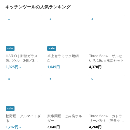
キッチンツールの人気ランキング
sale
sale
HARIO｜耐熱ガラス
卓上セラミック焼網
Three Snow｜ザルせ
製ボウル 2個／3個
白
いろ 19cm 浅深セット
セット
1,925円～
1,049円
4,378円
sale
松野屋｜アルマイトざ
家事問屋｜ごみ袋ホル
Three Snow｜カトラ
る
ダー
リーバサミ（三角ケー
ス付き） キッチンツ
1,782円～
2,640円
4,268円