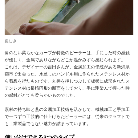
皮むき
角のない柔らかなカーブが特徴のピーラーは、手にした時の感触
が優しく、金属でありながらどこか温かみすら感じられます。
これは、デザイナーの吉田さんが、金属加工の伝統がある新潟県
燕市で出会った、水差しのハンドル用に作られたステンレス材か
ら着想を得たものです。丸棒を押しつぶして板状に成形されたス
テンレス材は長楕円形の断面をしており、手に馴染んで握った時
の感触がとても柔らかいものでした。
素材の持ち味と燕の金属加工技術を活かして、機械加工と手加工
で一つずつ工芸的に仕上げらたピーラーには、従来のクラフトで
も工業製品でもない魅力が詰まっています。
使い分けできる3つのタイプ