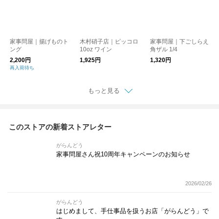
家事問屋｜揚げものト
木村硝子店｜ピッコロ
家事問屋｜下ごしらえ
ング
10oz ワイン
角ザル 1/4
2,200円
1,925円
1,320円
再入荷待ち
もっと見る
このストアの新着ストアレター
がらんどう
家事問屋さん祝10周年キャンペーンのお知らせ
2026/02/26
がらんどう
はじめまして、手仕事品を扱うお店「がらんどう」で