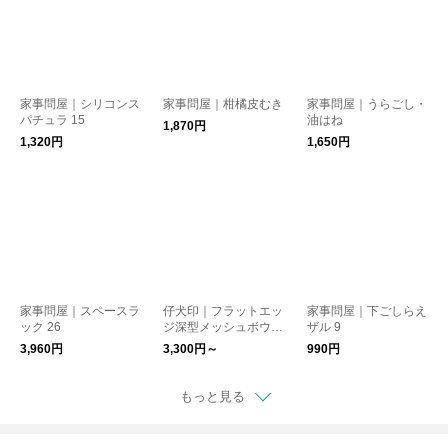
家事問屋｜シリコンス
家事問屋｜柑橘皮むき
家事問屋｜うらごし・
パチュラ 15
油はね
1,870円
1,320円
1,650円
家事問屋｜スペースラ
仔犬印｜フラットエッ
家事問屋｜下ごしらえ
ック 26
ジ深型メッシュボウル
ザル 9
15/18/21cm
3,960円
3,300円～
990円
もっと見る