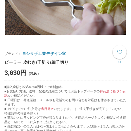
ヨシタ手工業デザイン室
ピーラー 皮むき/千切り/細千切り
61
3,630円
購入金額が税込8,800円以上で送料無料
お支払い方法、送料、配送の詳細についてはお店トップページの
特商法に基づく表
記
をご確認ください。
■ 日曜日は、発送業務、メールやお電話でのお問い合わせ対応はお休みさせていただ
きます。
■ 14:00までのご注文分は
当日発送
いたします。（ご注文手続きが完了していない、
特注品等の場合を除く）
■ 商品ごとにラッピング可否が異なりますので、各商品ページをよくご確認のうえ商
品と一緒にカートに入れてご注文ください。
■ 錫製酒器への名入れは+1～3日お日にちがかかります。大型連休は名入れ職人の休
業のため、更に納期がかかる場合がございます。