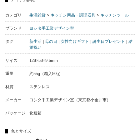
カテゴリ
生活雑貨
>
キッチン用品・調理器具
>
キッチンツール
ブランド
ヨシタ手工業デザイン室
タグ
新生活
|
母の日
|
女性向けギフト
|
誕生日プレゼント
|
結
婚祝い
サイズ
128×58×9.5mm
重量
約55g（箱入80g）
材質
ステンレス
メーカー
ヨシタ手工業デザイン室（東京都小金井市）
パッケージ
化粧箱
色とサイズ