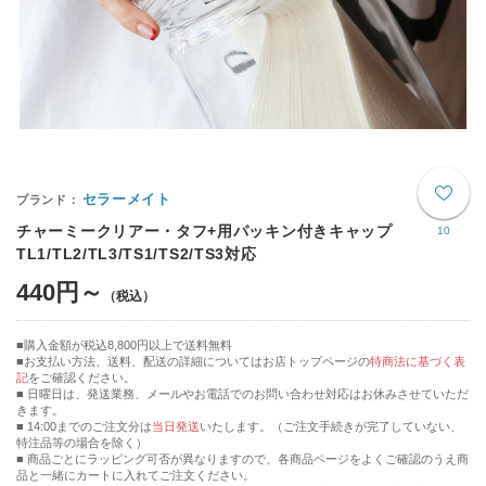
セラーメイト
チャーミークリアー・タフ+用パッキン付きキャップ
10
TL1/TL2/TL3/TS1/TS2/TS3対応
440円～
購入金額が税込8,800円以上で送料無料
お支払い方法、送料、配送の詳細についてはお店トップページの
特商法に基づく表
記
をご確認ください。
■ 日曜日は、発送業務、メールやお電話でのお問い合わせ対応はお休みさせていただ
きます。
■ 14:00までのご注文分は
当日発送
いたします。（ご注文手続きが完了していない、
特注品等の場合を除く）
■ 商品ごとにラッピング可否が異なりますので、各商品ページをよくご確認のうえ商
品と一緒にカートに入れてご注文ください。