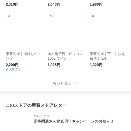
2,310円
2,640円
1,980円
家事問屋｜揚げものト
木村硝子店｜ピッコロ
家事問屋｜下ごしらえ
ング
10oz ワイン
角ザル 1/4
2,200円
1,925円
1,320円
再入荷待ち
もっと見る
このストアの新着ストアレター
がらんどう
家事問屋さん祝10周年キャンペーンのお知らせ