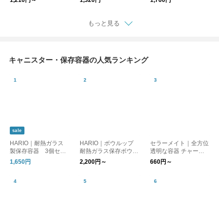
1,210円～
1,320円
1,760円
もっと見る
キャニスター・保存容器の人気ランキング
sale
HARIO｜耐熱ガラス
HARIO｜ボウルップ
セラーメイト｜全方位
製保存容器 3個セッ
耐熱ガラス保存ボウル
透明な容器 チャーミ
ト
クリア セット
ークリア
1,650円
2,200円～
660円～