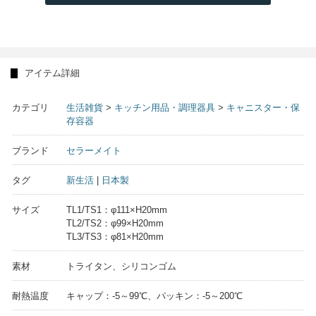
アイテム詳細
カテゴリ
生活雑貨
>
キッチン用品・調理器具
>
キャニスター・保
存容器
ブランド
セラーメイト
タグ
新生活
|
日本製
サイズ
TL1/TS1：φ111×H20mm
TL2/TS2：φ99×H20mm
TL3/TS3：φ81×H20mm
素材
トライタン、シリコンゴム
耐熱温度
キャップ：-5～99℃、パッキン：-5～200℃