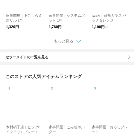
家事問屋｜下ごしらえ
家事問屋｜システムバ
iwaki｜耐熱ガラス パ
角ザル 1/4
ット 1/4
ック＆レンジ
1,320円
1,760円
1,100円～
もっと見る
セラーメイトの一覧を見る
このストアの人気アイテムランキング
木村硝子店｜ヒップ8
家事問屋｜ごみ袋ホル
家事問屋｜おろしプレ
インチリムプレート
ダー
ート