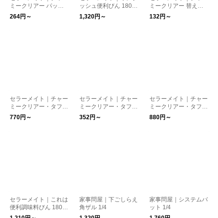
ミークリアー パッキ
ッシュ便利びん 180/3
ミークリアー 替えパ
ン付きキャップ
00/500ml
ッキン
264円～
1,320円～
132円～
セラーメイト｜チャー
セラーメイト｜チャー
セラーメイト｜チャー
ミークリアー・タフ+
ミークリアー・タフ
ミークリアー・タフ+
TS1/TS2/TS3
+用パッキン TL1/TL2/
TL1/TL2/TL3
770円～
352円～
880円～
TL3/TS1/TS2/TS3対応
セラーメイト｜これは
家事問屋｜下ごしらえ
家事問屋｜システムバ
便利調味料びん 180/3
角ザル 1/4
ット 1/4
00/500ml