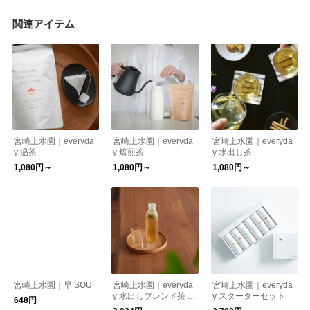
関連アイテム
宮崎上水園｜everyda
宮崎上水園｜everyda
宮崎上水園｜everyda
y 温茶
y 焙煎茶
y 水出し茶
1,080円～
1,080円～
1,080円～
宮崎上水園｜早 SOU
宮崎上水園｜everyda
宮崎上水園｜everyda
y 水出しブレンド茶 ア
y スターターセット
648円
カメガシワ葉