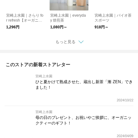
宮崎上水園｜さらり fo
宮崎上水園｜everyda
宮崎上水園｜バイオ茶
r refresh【オーガニッ
y 焙煎茶
スポーツ
クハーブティー】
1,296円
1,080円～
918円～
もっと見る
このストアの新着ストアレター
宮崎上水園
ひと夏かけて熟成させた、蔵出し新茶「漸 ZEN」でき
ました！
2024/10/22
宮崎上水園
母の日のプレゼント、お祝いやご挨拶に、オーガニッ
クティーのギフト！
2024/04/09