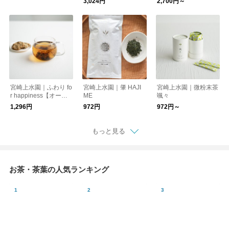
3,024円
2,700円～
宮崎上水園｜ふわり fo
宮崎上水園｜肇 HAJI
宮崎上水園｜微粉末茶
r happiness【オーガ
ME
颯々
ニックハーブティー】
1,296円
972円
972円～
もっと見る
お茶・茶葉の人気ランキング