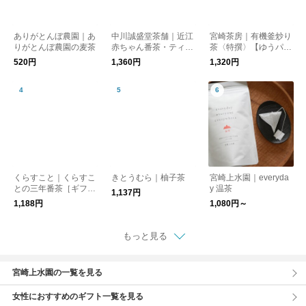
ありがとんぼ農園｜あ
中川誠盛堂茶舗｜近江
宮崎茶房｜有機釜炒り
りがとんぼ農園の麦茶
赤ちゃん番茶・ティー
茶〈特撰〉【ゆうパケ
バッグ
ット対応】
520円
1,360円
1,320円
くらすこと｜くらすこ
きとうむら｜柚子茶
宮崎上水園｜everyda
との三年番茶［ギフ
y 温茶
1,137円
ト/贈り物］
1,188円
1,080円～
もっと見る
宮崎上水園の一覧を見る
女性におすすめのギフト一覧を見る