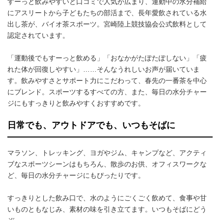
すーっと飲みやすいと口コミで人気が広まり、運動中の水分補給
にアスリートから子どもたちの部活まで、長年愛飲されている水
出し茶が、バイオ茶スポーツ。宮崎陸上競技協会公式飲料として
認定されています。
「運動後でもすーっと飲める」「おなかがたぽたぽしない」「疲
れた体が回復しやすい」……そんなうれしいお声が届いていま
す。飲みやすさとサポート力にこだわって、春先の一番茶を中心
にブレンド。スポーツするすべての方、また、毎日の水分チャー
ジにもすっきりと飲みやすくおすすめです。
日常でも、アウトドアでも、いつもそばに
マラソン、トレッキング、ヨガやジム、キャンプなど、アクティ
ブなスポーツシーンはもちろん、散歩のお供、オフィスワークな
ど、毎日の水分チャージにもぴったりです。
すっきりとした飲み口で、水のようにごくごく飲めて、食事や甘
いものともなじみ、素材の味を引き立てます。いつもそばにどう