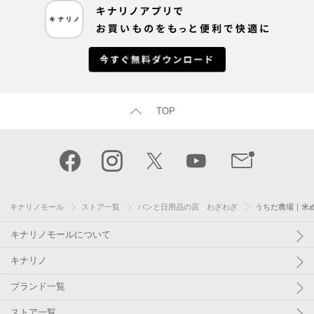
TOP
キナリノモール
ストア一覧
パンと日用品の店 わざわざ
うちだ農場｜米
キナリノモールについて
キナリノ
ブランド一覧
ストア一覧