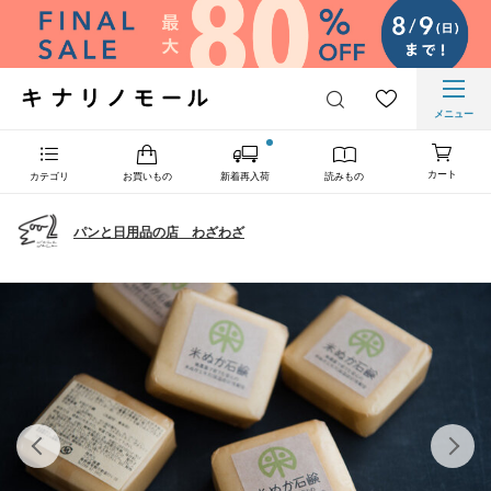
メニュー
カート
カテゴリ
お買いもの
新着再入荷
読みもの
パンと日用品の店 わざわざ