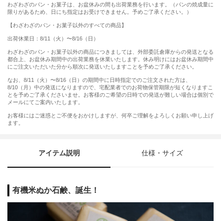
わざわざのパン・お菓子は、お盆休みの間も出荷業務を行います。（パンの焼成量に
限りがあるため、日にち指定はお受けできません。予めご了承ください。）
【わざわざのパン・お菓子以外のすべての商品】
出荷休業日：8/11（火）〜8/16（日）
わざわざのパン・お菓子以外の商品につきましては、外部委託倉庫からの発送となる
都合上、お盆休み期間中の出荷業務を休業いたします。休み明けにはお盆休み期間中
にご注文いただいた分から順次に発送いたしますことを予めご了承ください。
なお、8/11（火）〜8/16（日）の期間中に日時指定でのご注文された方は、
8/10（月）中の発送になりますので、宅配業者でのお荷物保管期限が短くなりますこ
とを予めご了承くださいませ。お客様のご希望の日時での発送が難しい場合は個別で
メールにてご案内いたします。
お客様にはご迷惑とご不便をおかけしますが、何卒ご理解をよろしくお願い申し上げ
ます。
アイテム説明
仕様・サイズ
有機米ぬか石鹸、誕生！