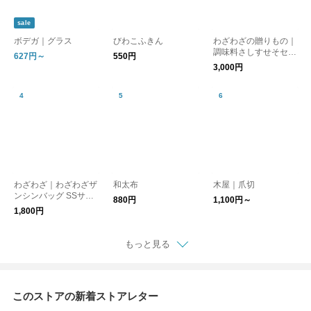
sale
ボデガ｜グラス
びわこふきん
わざわざの贈りもの｜
調味料さしすせそセッ
627円～
550円
ト【ギフト】
3,000円
わざわざ｜わざわざザ
和太布
木屋｜爪切
ンシンバッグ SSサイ
880円
1,100円～
ズ 【エコバッグ】
1,800円
【バッグ】
もっと見る
このストアの新着ストアレター