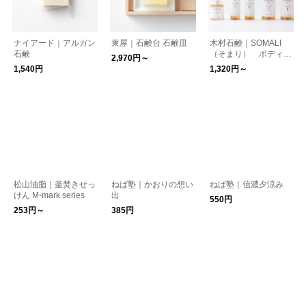
ナイアード｜アルガン
東屋｜石鹸台 石鹸皿
木村石鹸｜SOMALI
石鹸
（そまり） ボディケ
2,970円～
アシリーズ
1,540円
1,320円～
松山油脂｜釜焚きせっ
ねば塾｜かおりの想い
ねば塾｜信濃夕涼み
けん M-mark series
出
550円
253円～
385円