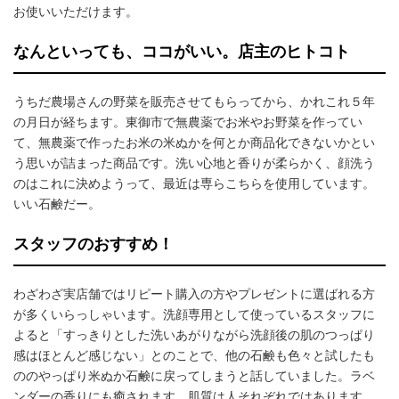
お使いいただけます。
なんといっても、ココがいい。店主のヒトコト
うちだ農場さんの野菜を販売させてもらってから、かれこれ５年
の月日が経ちます。東御市で無農薬でお米やお野菜を作ってい
て、無農薬で作ったお米の米ぬかを何とか商品化できないかとい
う思いが詰まった商品です。洗い心地と香りが柔らかく、顔洗う
のはこれに決めようって、最近は専らこちらを使用しています。
いい石鹸だー。
スタッフのおすすめ！
わざわざ実店舗ではリピート購入の方やプレゼントに選ばれる方
が多くいらっしゃいます。洗顔専用として使っているスタッフに
よると「すっきりとした洗いあがりながら洗顔後の肌のつっぱり
感はほとんど感じない」とのことで、他の石鹸も色々と試したも
ののやっぱり米ぬか石鹸に戻ってしまうと話していました。ラベ
ンダーの香りにも癒されます。肌質は人それぞれではあります