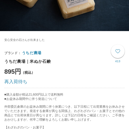
安心安全の石けんが出来ました
うちだ農場
うちだ農場｜米ぬか石鹸
413
895円
再入荷待ち
購入金額が税込21,600円以上で送料無料
お盆休み期間中に伴う発送について
外部委託倉庫のお盆休み期間に伴う休業につき、以下日程にて出荷業務をお休みさせ
ていただきます。発送する倉庫が異なる関係上、わざわざのパン・お菓子とその他の
商品とで出荷休業日が異なります。詳しくは下記の日程をご確認ください。ご不便を
おかけしますが、何卒ご理解をよろしくお願い申し上げます。
【わざわざのパン・お菓子】