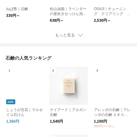
ねば塾｜石鹸
松山油脂｜ラベンダー
OSAJI｜チューニン
の釜炊きせっけん泡ハ
グ クリアリング ウ
330円～
ンドソープ M-mark se
ォッシュ ハンドソー
638円～
2,530円～
ries
プ
もっと見る
石鹸の人気ランキング
sale
しょうが百花｜マルセ
ナイアード｜アルガン
アレッポの石鹸｜アレ
イユ石けん
石鹸
ッポの石鹸 エキスト
ラ40【スキンケア】
1,366円
1,540円
1,100円
【無添加】【ギフトお
500円クーポン
すすめ】