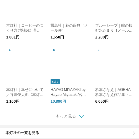
本灯社｜コーヒーのつ
雷鳥社｜花の辞典［メ
ブルーシープ｜蛇の棲
くり方 増補改訂普及
ール便］
む水たまり［メール
版／大坊勝次〈本灯社
便］
1,001円
1,650円
2,200円
の本〉
sale
本灯社｜幸せについて
HAYAO MIYAZAKI by
杉本さなえ｜AGEHA
／谷川俊太郎〈本灯社
Hayao Miyazaki/宮崎
杉本さなえ作品集〈本
の本〉
駿 作品集
灯社の本〉
1,100円
10,890円
6,050円
もっと見る
本灯社の一覧を見る