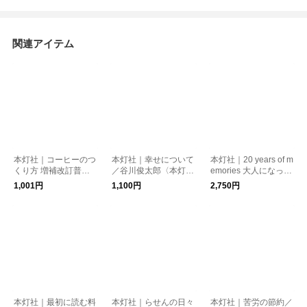
関連アイテム
本灯社｜コーヒーのつ
本灯社｜幸せについて
本灯社｜20 years of m
くり方 増補改訂普及
／谷川俊太郎〈本灯社
emories 大人になった
版／大坊勝次〈本灯社
の本〉
あなたへ／塩川いづみ
1,001円
1,100円
2,750円
の本〉
〈本灯社の本〉
本灯社｜最初に読む料
本灯社｜らせんの日々
本灯社｜苦労の節約／