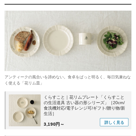
アンティークの風合いを諦めない。食卓をぱっと明るく、毎日気兼ねな
く使える「花リム皿」
くらすこと｜花リムプレート「くらすこと
の生活道具 古い器の形シリーズ」［20cm/
食洗機対応/電子レンジ可/ギフト/贈り物/新
生活］
詳しく
見る
3,190円～