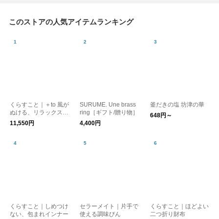
このストアの人気アイテムランキング
くらすこと｜＋to 風が
SURUME. Une brass
釜だきの塩 坊津の華
ぬける、リラックスブ
ring［ギフト/贈り物］
648円～
ラウス
11,550円
4,400円
くらすこと｜しめつけ
セラーメイト｜片手で
くらすこと｜ほどよい
ない、包まれインナー
使える調味びん
二つ折り財布