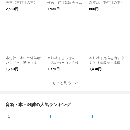
理本〈本灯社の本〉
作家、福祉に出会う／
森本武〈本灯社の本〉
安達茉莉子〈本灯社の
2,530円
1,980円
800円
本〉
本灯社｜水中の哲学者
本灯社｜じっせん こ
本灯社｜万病を治す冷
たち／永井玲衣〈本灯
ころのヨーガ／赤根彰
えとり健康法／進藤義
社の本〉
子〈本灯社の本〉
晴〈本灯社の本〉
1,760円
1,320円
1,430円
もっと見る
音楽・本・雑誌の人気ランキング