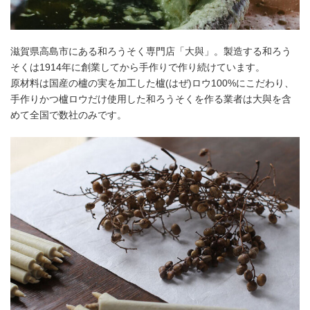
滋賀県高島市にある和ろうそく専門店「大與」。製造する和ろう
そくは1914年に創業してから手作りで作り続けています。
原材料は国産の櫨の実を加工した櫨(はぜ)ロウ100%にこだわり、
手作りかつ櫨ロウだけ使用した和ろうそくを作る業者は大與を含
めて全国で数社のみです。