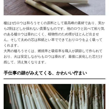
櫨(はぜ)ロウは和ろうそくの原料として最高峰の素材であり、実か
ら2割ほどしか採れない貴重なものです。他のロウと比べて粘り気
のある櫨ロウは垂れにくく、植物性のため煙がほとんど出ませ
ん。そして太めの芯は和紙とい草でできておりロウをよく吸って
くれます。
大輿の櫨ろうそくは、燃焼率と吸収率を職人が調節して作られて
おり、火は安定しながらもロウは垂れず、最後に炭化した芯だけ
残して、消え無くなります。
手仕事の跡がみえてくる、かわいい佇まい