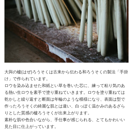
大與の櫨(はぜ)ろうそくは古来から伝わる和ろうそくの製法「手掛
け」で作られています。
ロウを染み込ませた和紙とい草を巻いた芯に、練って粘り気のあ
る熱い生ロウを素手で塗り重ねていきます。ロウを塗り重ねては
乾かしと繰り返すと断面は年輪のような模様になり、表面は型で
作ったろうそくの綺麗な肌とは違い、白っぽく温かみのあるざら
りとした質感の櫨ろうそくが出来上がります。
素朴な肌や色合いながら、手仕事が感じられる、とてもかわいい
見た目に仕上がっています。