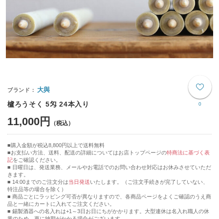
大與
櫨ろうそく 5匁 24本入り
0
11,000円
購入金額が税込8,800円以上で送料無料
お支払い方法、送料、配送の詳細についてはお店トップページの
特商法に基づく表
記
をご確認ください。
■ 日曜日は、発送業務、メールやお電話でのお問い合わせ対応はお休みさせていただ
きます。
■ 14:00までのご注文分は
当日発送
いたします。（ご注文手続きが完了していない、
特注品等の場合を除く）
■ 商品ごとにラッピング可否が異なりますので、各商品ページをよくご確認のうえ商
品と一緒にカートに入れてご注文ください。
■ 錫製酒器への名入れは+1～3日お日にちがかかります。大型連休は名入れ職人の休
業のため、更に納期がかかる場合がございます。