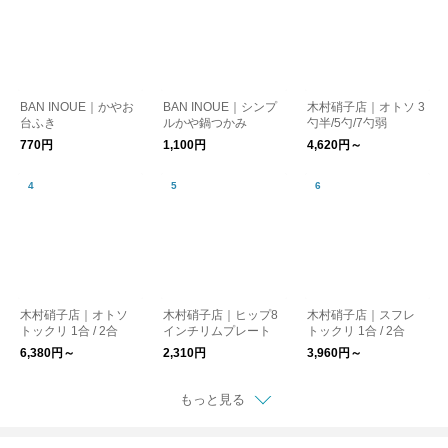
BAN INOUE｜かやお
BAN INOUE｜シンプ
木村硝子店｜オトソ 3
台ふき
ルかや鍋つかみ
勺半/5勺/7勺弱
770円
1,100円
4,620円～
木村硝子店｜オトソ
木村硝子店｜ヒップ8
木村硝子店｜スフレ
トックリ 1合 / 2合
インチリムプレート
トックリ 1合 / 2合
6,380円～
2,310円
3,960円～
もっと見る