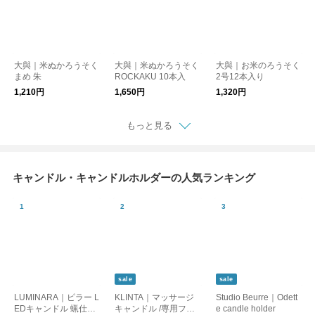
大與｜米ぬかろうそく
大與｜米ぬかろうそく
大與｜お米のろうそく
まめ 朱
ROCKAKU 10本入
2号12本入り
1,210円
1,650円
1,320円
もっと見る
キャンドル・キャンドルホルダーの人気ランキング
sale
sale
LUMINARA｜ピラー L
KLINTA｜マッサージ
Studio Beurre｜Odett
EDキャンドル 蝋仕立
キャンドル /専用フタ
e candle holder