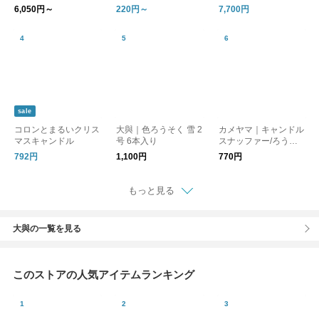
て
＆コースター
6,050円～
220円～
7,700円
sale
コロンとまるいクリス
大與｜色ろうそく 雪 2
カメヤマ｜キャンドル
マスキャンドル
号 6本入り
スナッファー/ろうそ
く消し
792円
1,100円
770円
もっと見る
大與の一覧を見る
このストアの人気アイテムランキング