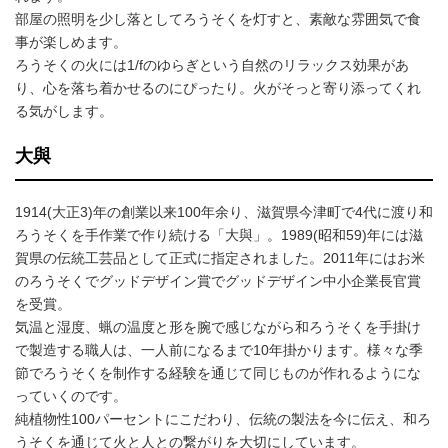
部屋の照明を少し落としてろうそくを灯すと、素敵な雰囲気で食
事が楽しめます。
ろうそくの火には1/fのゆらぎという自然のリラックス効果があ
り、心を落ち着かせるのにぴったり。火がそっと寄り添ってくれ
る気がします。
大與
1914(大正3)年の創業以来100年余り、滋賀県今津町で4代に渡り和
ろうそくを手作業で作り続ける「大與」。1989(昭和59)年には滋
賀県の伝統工芸品として正式に指定されました。2011年にはお米
のろうそくでグッドデザイン賞でグッドデザイン中小企業長官賞
を受賞。
気温と湿度、蝋の温度と形を腕で感じながら和ろうそくを手掛け
で製造する職人は、一人前になるまで10年掛かります。様々な季
節でろうそくを制作する経験を通じて同じものが作れるようにな
っていくのです。
純植物性100パーセントにこだわり、伝統の製法を今に伝え、和ろ
うそくを通じて火と人との繋がりを大切にしています。