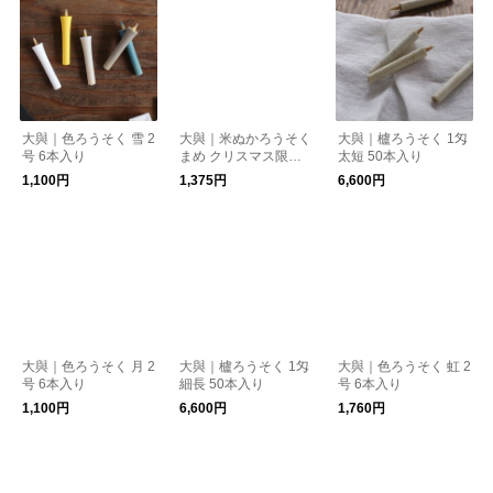
大與｜色ろうそく 雪 2
大與｜米ぬかろうそく
大與｜櫨ろうそく 1匁
号 6本入り
まめ クリスマス限定
太短 50本入り
カラー
1,100円
1,375円
6,600円
大與｜色ろうそく 月 2
大與｜櫨ろうそく 1匁
大與｜色ろうそく 虹 2
号 6本入り
細長 50本入り
号 6本入り
1,100円
6,600円
1,760円