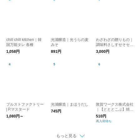
chill chill kitchen｜韓
光浦醸造｜光うらの麦
わざわざの贈りもの｜
国万能タレ 各種
みそ
調味料さしすせそセッ
ト【ギフト】
1,058円
891円
3,000円
プルストファクトリー
光浦醸造｜まほうだし
敦賀ワークス株式会社
| P.マスタード
｜【とととこぶ】焼き
745円
鯖節とアオサが香る浅
1,080円～
510円
漬け塩（110g）
再入荷待ち
もっと見る