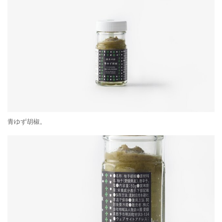
青ゆず胡椒。