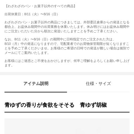
【わざわざのパン・お菓子以外のすべての商品】
出荷休業日：8/11（火）〜8/16（日）
わざわざのパン・お菓子以外の商品につきましては、外部委託倉庫からの発送となる
都合上、お盆休み期間中の出荷業務を休業いたします。休み明けにはお盆休み期間中
にご注文いただいた分から順次に発送いたしますことを予めご了承ください。
なお、8/11（火）〜8/16（日）の期間中に日時指定でのご注文された方は、
8/10（月）中の発送になりますので、宅配業者でのお荷物保管期限が短くなりますこ
とを予めご了承くださいませ。お客様のご希望の日時での発送が難しい場合は個別で
メールにてご案内いたします。
お客様にはご迷惑とご不便をおかけしますが、何卒ご理解をよろしくお願い申し上げ
ます。
アイテム説明
仕様・サイズ
青ゆずの香りが食欲をそそる 青ゆず胡椒