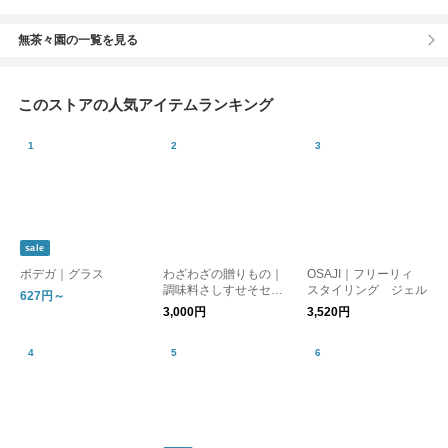
無茶々園の一覧を見る
このストアの人気アイテムランキング
sale
ボデガ｜グラス
わざわざの贈りもの｜
OSAJI｜フリーリィ
調味料さしすせそセッ
スタイリング ジェル
627円～
ト【ギフト】
3,000円
3,520円