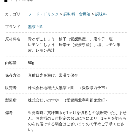
カテゴリ
フード・ドリンク
>
調味料・食用油
>
調味料
ブランド
無茶々園
原材料名
青ゆずこしょう｜柚子（愛媛県産）、唐辛子、塩
レモンこしょう｜唐辛子（愛媛県産）、塩、レモン果
皮、レモン果汁
内容量
50g
保存方法
直射日光を避け、常温で保存
販売者
株式会社地域法人無茶々園 （愛媛県西予市）
製造所
株式会社いのすや （愛媛県北宇和郡鬼北町）
備考
※発送時に賞味期限が1ヶ月を切るものは販売いたしませ
ん。お客様の日付指定のお日にちにより、1ヶ月を切るも
のをお届けする場合はございますので予めご了承くださ
い。