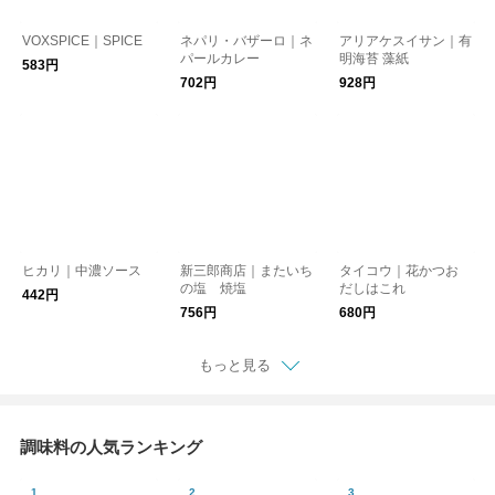
VOXSPICE｜SPICE
ネパリ・バザーロ｜ネ
アリアケスイサン｜有
パールカレー
明海苔 藻紙
583円
702円
928円
ヒカリ｜中濃ソース
新三郎商店｜またいち
タイコウ｜花かつお
の塩 焼塩
だしはこれ
442円
756円
680円
もっと見る
調味料の人気ランキング