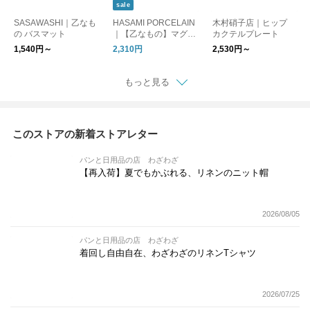
sale
SASAWASHI｜乙なも
HASAMI PORCELAIN
木村硝子店｜ヒップ
の バスマット
｜【乙なもの】マグカ
カクテルプレート
ップ Mサイズ
1,540円～
2,310円
2,530円～
もっと見る
このストアの新着ストアレター
パンと日用品の店 わざわざ
【再入荷】夏でもかぶれる、リネンのニット帽
2026/08/05
パンと日用品の店 わざわざ
着回し自由自在、わざわざのリネンTシャツ
2026/07/25