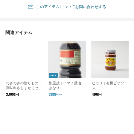
このアイテムについてお問い合わせする
関連アイテム
sale
わざわざの贈りもの｜
酢屋茂｜イマイ醤油
ヒカリ｜有機ピザソー
調味料さしすせそセッ
きなり
ス
ト【ギフト】
3,000円
388円～
496円