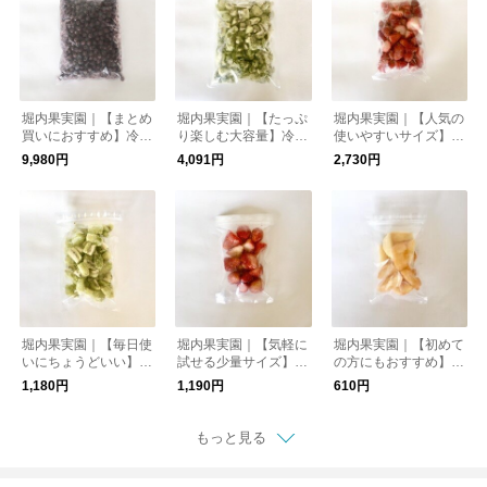
堀内果実園｜【まとめ
堀内果実園｜【たっぷ
堀内果実園｜【人気の
買いにおすすめ】冷凍
り楽しむ大容量】冷凍
使いやすいサイズ】冷
ブルーベリー 2kg
キウイ 2kg
凍いちご(古都華) 500
9,980円
4,091円
2,730円
g
堀内果実園｜【毎日使
堀内果実園｜【気軽に
堀内果実園｜【初めて
いにちょうどいい】冷
試せる少量サイズ】冷
の方にもおすすめ】冷
凍キウイ 500g
凍いちご(古都華) 200
凍もも 200g
1,180円
1,190円
610円
g
もっと見る