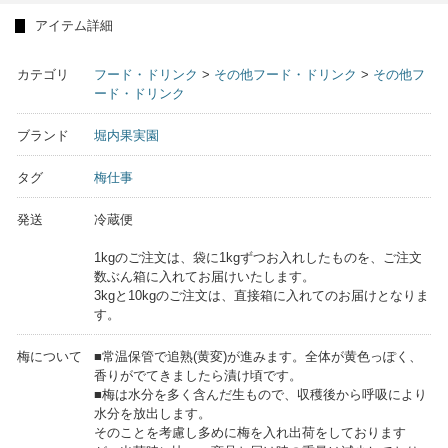
アイテム詳細
カテゴリ
フード・ドリンク
>
その他フード・ドリンク
>
その他フ
ード・ドリンク
ブランド
堀内果実園
タグ
梅仕事
発送
冷蔵便
1kgのご注文は、袋に1kgずつお入れしたものを、ご注文
数ぶん箱に入れてお届けいたします。
3kgと10kgのご注文は、直接箱に入れてのお届けとなりま
す。
梅について
■常温保管で追熟(黄変)が進みます。全体が黄色っぽく、
香りがでてきましたら漬け頃です。
■梅は水分を多く含んだ生もので、収穫後から呼吸により
水分を放出します。
そのことを考慮し多めに梅を入れ出荷をしております