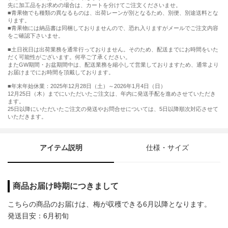
先に加工品をお求めの場合は、カートを分けてご注文くださいませ。
■青果物でも種類の異なるものは、出荷レーンが別となるため、別便、別途送料とな
ります。
■青果物には納品書は同梱しておりませんので、恐れ入りますがメールでご注文内容
をご確認下さいませ。
■土日祝日は出荷業務を通常行っておりません。そのため、配送までにお時間をいた
だく可能性がございます。何卒ご了承ください。
またGW期間・お盆期間中は、配送業務を縮小して営業しておりますため、通常より
お届けまでにお時間を頂戴しております。
■年末年始休業：2025年12月28日（土）～2026年1月4日（日）
12月25日（木）までにいただいたご注文は、年内に発送手配を進めさせていただき
ます。
25日以降にいただいたご注文の発送やお問合せについては、5日以降順次対応させて
いただきます。
アイテム説明
仕様・サイズ
商品お届け時期につきまして
こちらの商品のお届けは、梅が収穫できる6月以降となります。
発送目安：6月初旬