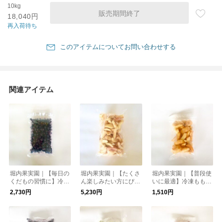
10kg
販売期間終了
18,040円
再入荷待ち
このアイテムについてお問い合わせする
関連アイテム
堀内果実園｜【毎日の
堀内果実園｜【たくさ
堀内果実園｜【普段使
くだもの習慣に】冷凍
ん楽しみたい方にぴっ
いに最適】冷凍もも 5
ブルーベリー 500g
たり】冷凍もも 2kg
00g
2,730円
5,230円
1,510円