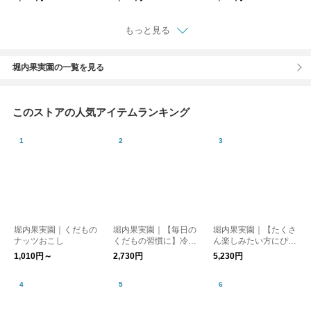
もっと見る
堀内果実園の一覧を見る
このストアの人気アイテムランキング
堀内果実園｜くだもの
堀内果実園｜【毎日の
堀内果実園｜【たくさ
ナッツおこし
くだもの習慣に】冷凍
ん楽しみたい方にぴっ
ブルーベリー 500g
たり】冷凍もも 2kg
1,010円～
2,730円
5,230円