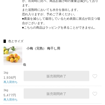
が、出荷時に比べ、商品お届け時の重量は減少しており
ます。
また追熟時においても水分を放出します。
恐れ入りますが、予めご了承ください。
■農薬を減らして栽培しているため表面に斑点が目立つ場
合がございます。
■こちらの商品はラッピングを承ることができません。
色とサイズ
小梅（完熟） 梅干し用
1kg
販売期間終了
1,936円
再入荷待ち
3kg
販売期間終了
5,477円
再入荷待ち