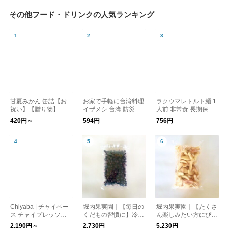
その他フード・ドリンクの人気ランキング
甘夏みかん 缶詰【お
お家で手軽に台湾料理
ラクウマレトルト麺 1
祝い】【贈り物】
イザメシ 台湾 防災／I
人前 非常食 長期保存
ZAMESHI イザメシ
食品 防災／Chef’sSto
420円～
594円
756円
ck シェフズストック
Chiyaba | チャイベー
堀内果実園｜【毎日の
堀内果実園｜【たくさ
ス チャイプレッソベ
くだもの習慣に】冷凍
ん楽しみたい方にぴっ
ース
ブルーベリー 500g
たり】冷凍もも 2kg
2,190円～
2,730円
5,230円