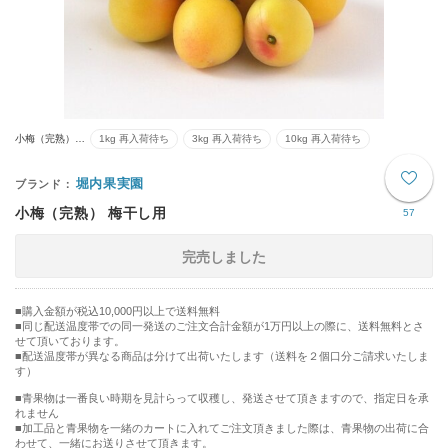
小梅（完熟）…
1kg 再入荷待ち
3kg 再入荷待ち
10kg 再入荷待ち
堀内果実園
小梅（完熟） 梅干し用
57
完売しました
購入金額が税込10,000円以上で送料無料
同じ配送温度帯での同一発送のご注文合計金額が1万円以上の際に、送料無料とさ
せて頂いております。
■配送温度帯が異なる商品は分けて出荷いたします（送料を２個口分ご請求いたしま
す）
■青果物は一番良い時期を見計らって収穫し、発送させて頂きますので、指定日を承
れません
■加工品と青果物を一緒のカートに入れてご注文頂きました際は、青果物の出荷に合
わせて、一緒にお送りさせて頂きます。