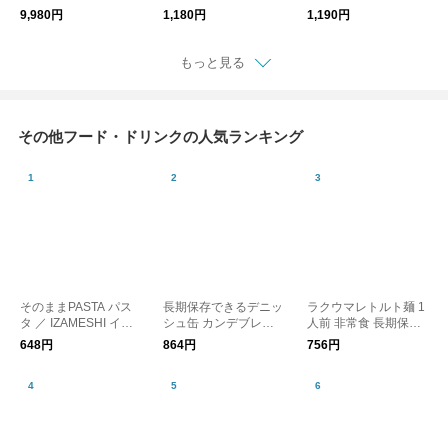
凍いちご(古都華) 2kg
凍キウイ 500g
凍いちご(古都華) 200
9,980円
1,180円
1,190円
g
もっと見る
その他フード・ドリンクの人気ランキング
そのままPASTA パス
長期保存できるデニッ
ラクウマレトルト麺 1
タ ／ IZAMESHI イザ
シュ缶 カンデブレッ
人前 非常食 長期保存
メシ 防災
ド 防災 CANNED BR
食品 防災／Chef’sSto
648円
864円
756円
EAD
ck シェフズストック