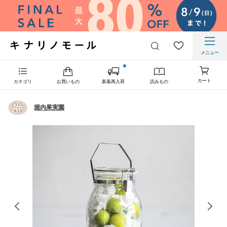
メニュー
カート
カテゴリ
お買いもの
新着再入荷
読みもの
堀内果実園