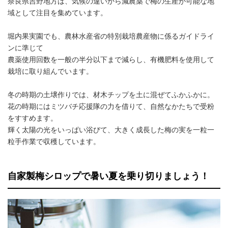
奈良県吉野地方は、気候の違いから減農薬で梅の生産が可能な地
域として注目を集めています。
堀内果実園でも、農林水産省の特別栽培農産物に係るガイドライ
ンに準じて
農薬使用回数を一般の半分以下まで減らし、有機肥料を使用して
栽培に取り組んでいます。
冬の時期の土壌作りでは、材木チップを土に混ぜてふかふかに。
花の時期にはミツバチ応援隊の力を借りて、自然なかたちで受粉
をすすめます。
輝く太陽の光をいっぱい浴びて、大きく成長した梅の実を一粒一
粒手作業で収穫しています。
自家製梅シロップで暑い夏を乗り切りましょう！