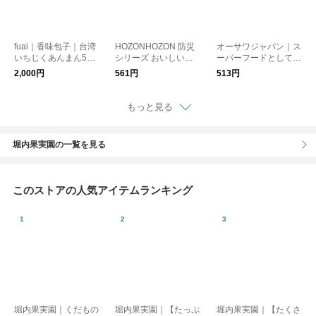
fuai｜香味包子｜台湾
HOZONHOZON 防災
オーサワジャパン｜ス
いちじくあんまん5個
シリーズ おいしいご
ーパーフードとして注
入り【冷凍クール便】
はん 長期保存対応食
目の有機クコの実
2,000円
561円
513円
品
もっと見る
堀内果実園の一覧を見る
このストアの人気アイテムランキング
堀内果実園｜くだもの
堀内果実園｜【たっぷ
堀内果実園｜【たくさ