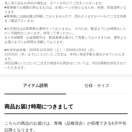
先に加工品をお求めの場合は、カートを分けてご注文くださいませ。
■青果物でも種類の異なるものは、出荷レーンが別となるため、別便、別途送料とな
ります。
■青果物には納品書は同梱しておりませんので、恐れ入りますがメールでご注文内容
をご確認下さいませ。
■土日祝日は出荷業務を通常行っておりません。そのため、配送までにお時間をいた
だく可能性がございます。何卒ご了承ください。
またGW期間・お盆期間中は、配送業務を縮小して営業しておりますため、通常より
お届けまでにお時間を頂戴しております。
■年末年始休業：2025年12月28日（土）～2026年1月4日（日）
12月25日（木）までにいただいたご注文は、年内に発送手配を進めさせていただき
ます。
25日以降にいただいたご注文の発送やお問合せについては、5日以降順次対応させて
いただきます。
アイテム説明
仕様・サイズ
商品お届け時期につきまして
こちらの商品のお届けは、青梅（品種混合）が収穫できる6月中旬
以降となります。