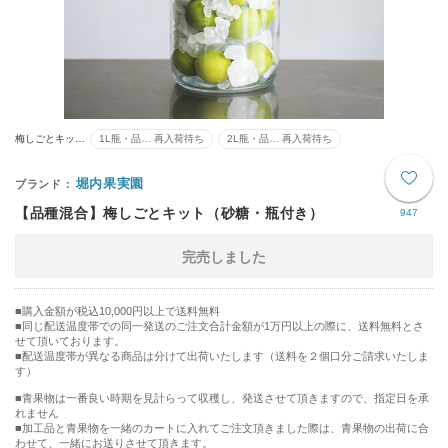
梅しごとキッ…
1L瓶・品… 再入荷待ち
2L瓶・品… 再入荷待ち
堀内果実園
【品種混合】梅しごとキット（砂糖・瓶付き）
947
完売しました
購入金額が税込10,000円以上で送料無料
同じ配送温度帯での同一発送のご注文合計金額が1万円以上の際に、送料無料とさ
せて頂いております。
■配送温度帯が異なる商品は分けて出荷いたします（送料を２個口分ご請求いたしま
す）
■青果物は一番良い時期を見計らって収穫し、発送させて頂きますので、指定日を承
れません
■加工品と青果物を一緒のカートに入れてご注文頂きました際は、青果物の出荷に合
わせて、一緒にお送りさせて頂きます。