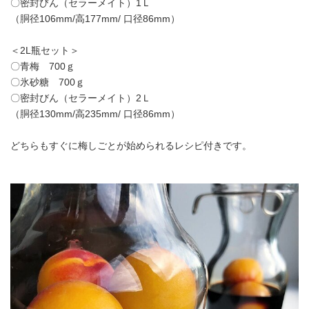
〇密封びん（セラーメイト）1Ｌ
（胴径106mm/高177mm/ 口径86mm）
＜2L瓶セット＞
〇青梅 700ｇ
〇氷砂糖 700ｇ
〇密封びん（セラーメイト）2Ｌ
（胴径130mm/高235mm/ 口径86mm）
どちらもすぐに梅しごとが始められるレシピ付きです。