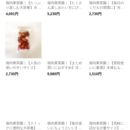
堀内果実園｜【たっぷ
堀内果実園｜【たくさ
堀内果実園｜【毎日の
り楽しむ大容量】冷凍
ん楽しみたい方にぴっ
くだもの習慣に】冷凍
キウイ 2kg
たり】冷凍もも 2kg
ブルーベリー 500g
4,091円
5,230円
2,730円
堀内果実園｜【人気の
堀内果実園｜【まとめ
堀内果実園｜【普段使
使いやすいサイズ】冷
買いにおすすめ】冷凍
いに最適】冷凍もも 5
凍いちご(古都華) 500
ブルーベリー 2kg
00g
2,730円
9,980円
1,510円
g
堀内果実園｜【ストッ
堀内果実園｜【毎日使
堀内果実園｜【気軽に
クに便利な大容量】冷
いにちょうどいい】冷
試せる少量サイズ】冷