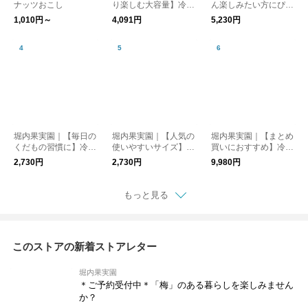
ナッツおこし
り楽しむ大容量】冷凍
ん楽しみたい方にぴっ
キウイ 2kg
たり】冷凍もも 2kg
1,010円～
4,091円
5,230円
堀内果実園｜【毎日の
堀内果実園｜【人気の
堀内果実園｜【まとめ
くだもの習慣に】冷凍
使いやすいサイズ】冷
買いにおすすめ】冷凍
ブルーベリー 500g
凍いちご(古都華) 500
ブルーベリー 2kg
2,730円
2,730円
9,980円
g
もっと見る
このストアの新着ストアレター
堀内果実園
＊ご予約受付中＊「梅」のある暮らしを楽しみません
か？