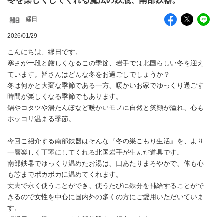
冬を楽しくしてくれる魔法の鉄瓶、南部鉄器。
縁日
2026/01/29
こんにちは、縁日です。
寒さが一段と厳しくなるこの季節、岩手では北国らしい冬を迎え
ています。皆さんはどんな冬をお過ごしでしょうか？
冬は何かと大変な季節である一方、暖かいお家でゆっくり過ごす
時間が楽しくなる季節でもあります。
鍋やコタツや湯たんぽなど暖かいモノに自然と笑顔が溢れ、心も
ホッコリ温まる季節。
今回ご紹介する南部鉄器はそんな『冬の巣ごもり生活』を、より
一層楽しく丁寧にしてくれる北国岩手が生んだ道具です。
南部鉄器でゆっくり温めたお湯は、口あたりまろやかで、体も心
も芯までポカポカに温めてくれます。
丈夫で永く使うことができ、使うたびに鉄分を補給することがで
きるので女性を中心に国内外の多くの方にご愛用いただいていま
す。