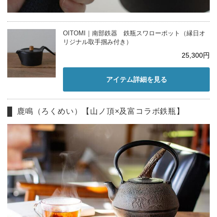
OITOMI｜南部鉄器 鉄瓶スワローポット（縁日オ
リジナル取手掴み付き）
25,300円
アイテム詳細を見る
鹿鳴（ろくめい）【山ノ頂×及富コラボ鉄瓶】