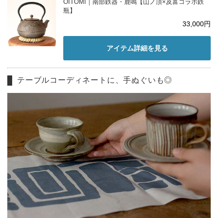
OITOMI｜南部鉄器・鹿鳴【山ノ頂×及富コラボ鉄
瓶】
33,000円
アイテム詳細を見る
テーブルコーディネートに、手ぬぐいも◎