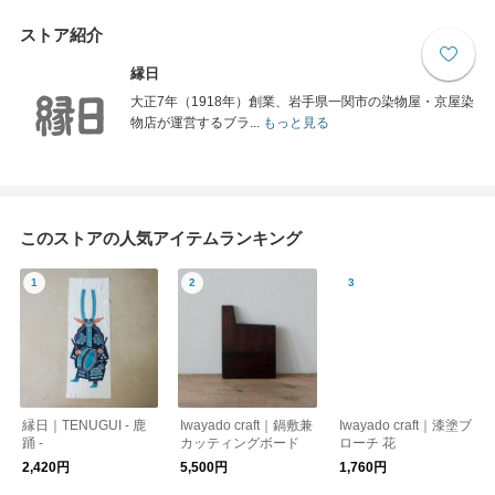
ストア紹介
縁日
大正7年（1918年）創業、岩手県一関市の染物屋・京屋染
物店が運営するブラ...
もっと見る
このストアの人気アイテムランキング
縁日｜TENUGUI - 鹿
Iwayado craft｜鍋敷兼
Iwayado craft｜漆塗ブ
踊 -
カッティングボード
ローチ 花
2,420円
5,500円
1,760円