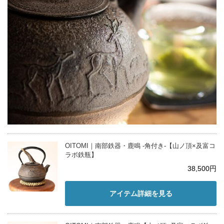
OITOMI｜南部鉄器・鹿鳴 -角付き-【山ノ頂×及富コ
ラボ鉄瓶】
38,500円
アイテム詳細を見る