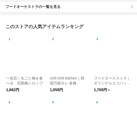
フードオーケストラの一覧を見る
このストアの人気アイテムランキング
一也百｜丸ごと梅を食
chill chill kitchen｜韓
フードオーケストラ｜
べる 完熟梅シロップ
国万能タレ 各種
オリジナルエコバッグ
【ゆうパケット対応】
1,682円
1,058円
1,700円～