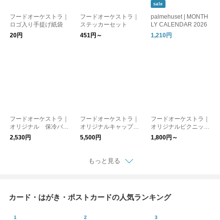
sale
フードオーケストラ｜
フードオーケストラ｜
palmehuset | MONTH
ロゴ入り手提げ紙袋
ステッカーセット
LY CALENDAR 2026
20円
451円～
1,210円
フードオーケストラ｜
フードオーケストラ｜
フードオーケストラ｜
オリジナル 保冷バッ
オリジナルキャップ
オリジナルピクニック
グ
（オトナ）
ラグ【ゆうパケット対
2,530円
5,500円
1,800円～
応】
もっと見る
カード・はがき・ポストカードの人気ランキング