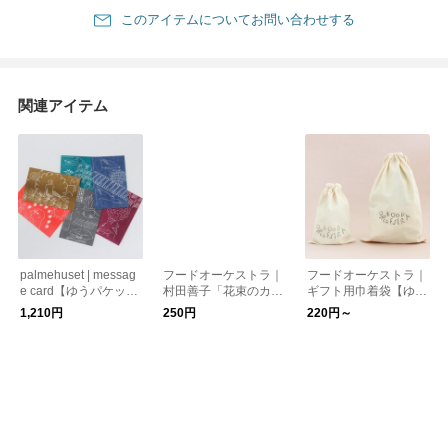
このアイテムについてお問い合わせする
関連アイテム
palmehuset | messag
フードオーケストラ｜
フードオーケストラ｜
e card【ゆうパケット
村田善子「花束のカー
ギフト用巾着袋【ゆう
対応】
ド」【ゆうパケット対
パケット対応】
1,210円
250円
220円～
応】