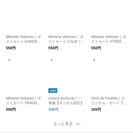
Mélanie Voituriez｜ポ
Mélanie Voituriez｜ポ
Mélanie Voituriez｜ポ
ストカード GARDEN
ストカード CALM［メ
ストカード STREET
［メール便］
ール便］
［メール便］
550円
550円
550円
sale
Mélanie Voituriez｜ポ
cozyca products｜一
Orné de Feuilles｜オ
ストカード TRAVEL
筆箋【ネコポス対応】
リジナル・カード【誕
［メール便］
生日】【プレゼント】
550円
346円
165円
【ギフト】【母の日】
もっと見る