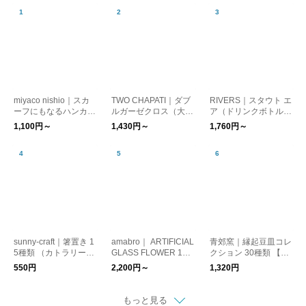
miyaco nishio｜スカ
TWO CHAPATI｜ダブ
RIVERS｜スタウト エ
ーフにもなるハンカチ
ルガーゼクロス（大判
ア（ドリンクボトル）
【日焼け対策】【はん
ハンカチ）【プレゼン
【ウォーターボトル・
1,100円～
1,430円～
1,760円～
かち】【プレゼント】
ト】【バレンタイン】
水筒】【登山・キャン
【新生活】
プ用品】
sunny-craft｜箸置き 1
amabro｜ ARTIFICIAL
青郊窯｜縁起豆皿コレ
5種類 （カトラリーレ
GLASS FLOWER 16
クション 30種類 【九
スト）サニークラフト
種類【インテリア ガ
谷焼・和食器】【ギフ
550円
2,200円～
1,320円
信楽焼 はしおき【リ
ラス製 オブジェ ガー
ト】【パンダ柄】
ンゴ 洋ナシ】【新生
デニング 造花】
活】【プレゼント】
もっと見る