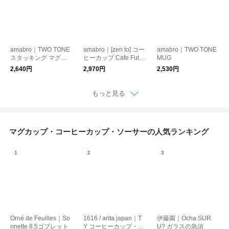
amabro｜TWO TONE
amabro｜[zen to] コー
amabro｜TWO TONE
スタッキング マグ
ヒーカップ Cafe Futa
MUG
【ガラス製マグカッ
e 森 崇顕【プレゼン
2,640円
2,970円
2,530円
プ・コーヒーカップ】
ト】【マグカップ】
【プレゼント】【新生
【新生活】
活】
もっと見る
マグカップ・コーヒーカップ・ソーサーの人気ランキング
Orné de Feuilles｜So
1616 / arita japan｜T
伊藤園｜Ocha SUR
nnette 8.5ゴブレット
Y コーヒーカップ・マ
U? ガラスの急須