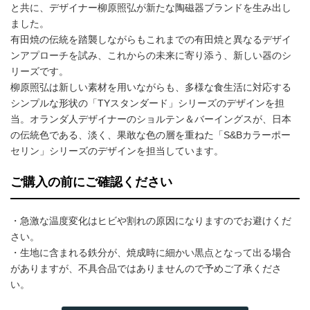
と共に、デザイナー柳原照弘が新たな陶磁器ブランドを生み出し
ました。
有田焼の伝統を踏襲しながらもこれまでの有田焼と異なるデザイ
ンアプローチを試み、これからの未来に寄り添う、新しい器のシ
リーズです。
柳原照弘は新しい素材を用いながらも、多様な食生活に対応する
シンプルな形状の「TYスタンダード」シリーズのデザインを担
当。オランダ人デザイナーのショルテン＆バーイングスが、日本
の伝統色である、淡く、果敢な色の層を重ねた「S&Bカラーポー
セリン」シリーズのデザインを担当しています。
ご購入の前にご確認ください
・急激な温度変化はヒビや割れの原因になりますのでお避けくだ
さい。
・生地に含まれる鉄分が、焼成時に細かい黒点となって出る場合
がありますが、不具合品ではありませんので予めご了承くださ
い。