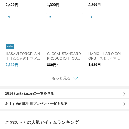
グ 【ギフトにおすす
2,420円
1,320円～
2,200円～
め】【父の日】【コー
ヒー】
sale
HASAMI PORCELAIN
GLOCAL STANDARD
HARIO｜HARIO COL
｜【乙なもの】マグカ
PRODUCTS｜TSUBA
ORS スタックマグ
ップ Mサイズ
ME Stacking cup
カップ
2,310円
880円～
1,980円
もっと見る
1616 / arita japanの一覧を見る
おすすめの誕生日プレゼント一覧を見る
このストアの人気アイテムランキング