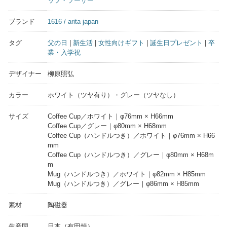
ップ・ソーサー
ブランド
1616 / arita japan
タグ
父の日
|
新生活
|
女性向けギフト
|
誕生日プレゼント
|
卒
業・入学祝
デザイナー
柳原照弘
カラー
ホワイト（ツヤ有り）・グレー（ツヤなし）
サイズ
Coffee Cup／ホワイト｜φ76mm × H66mm
Coffee Cup／グレー｜φ80mm × H68mm
Coffee Cup（ハンドルつき）／ホワイト｜φ76mm × H66
mm
Coffee Cup（ハンドルつき）／グレー｜φ80mm × H68m
m
Mug（ハンドルつき）／ホワイト｜φ82mm × H85mm
Mug（ハンドルつき）／グレー｜φ86mm × H85mm
素材
陶磁器
生産国
日本（有田焼）