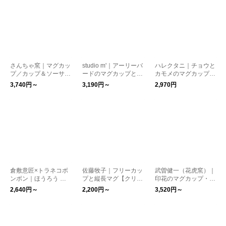
さんちゃ窯｜マグカッ
studio m'｜アーリーバ
ハレクタニ｜チョウと
プ／カップ＆ソーサー
ードのマグカップとポ
カモメのマグカップ
【食器】※～2営業日
ット【スタジオエム
（4種類）【新生活】
3,740円～
3,190円～
2,970円
後の発送※
ティーポット】
【父の日】【プレゼン
ト】
倉敷意匠×トラネコボ
佐藤牧子｜フリーカッ
武曽健一（花虎窯）｜
ンボン｜ほうろう 給
プと縦長マグ【クリス
印花のマグカップ・飯
食皿・カップ【新生
マス】【新生活】【プ
碗【和食器】【父の
2,640円～
2,200円～
3,520円～
活】【プレゼント】
レゼント】
日】【新生活】
【マグカップ】