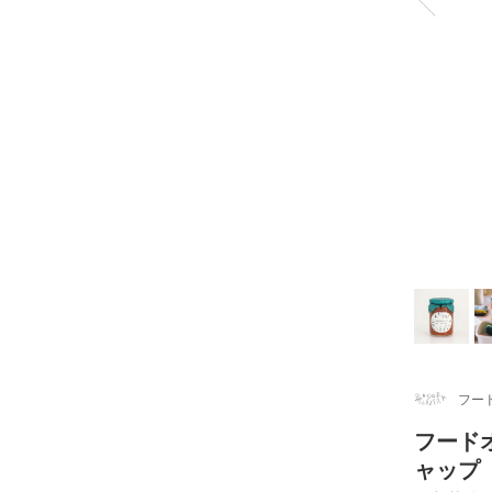
フー
フード
ャップ