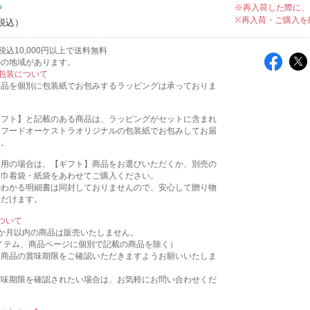
ち
※再入荷した際に、
※再入荷・ご購入を
込10,000円以上で送料無料
外の地域があります。
包装について
商品を個別に包装紙でお包みするラッピングは承っておりま
ギフト】と記載のある商品は、ラッピングがセットに含まれ
。フードオーケストラオリジナルの包装紙でお包みしてお届
す。
利用の場合は、【ギフト】商品をお選びいただくか、別売の
用巾着袋・紙袋をあわせてご購入ください。
のわかる明細書は同封しておりませんので、安心して贈り物
ただけます。
ついて
か月以内の商品は販売いたしません。
イテム、商品ページに個別で記載の商品を除く）
各商品の賞味期限をご確認いただきますようお願いいたしま
賞味期限を確認されたい場合は、お気軽にお問い合わせくだ