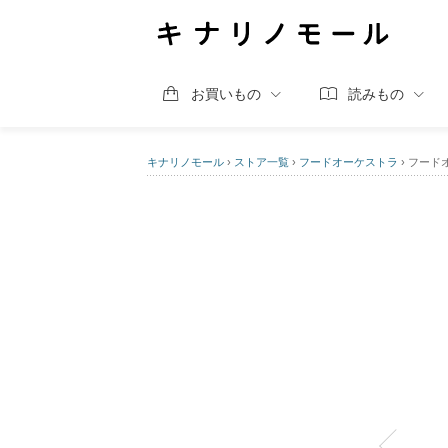
お買いもの
読みもの
キナリノモール
›
ストア一覧
›
フードオーケストラ
›
フード