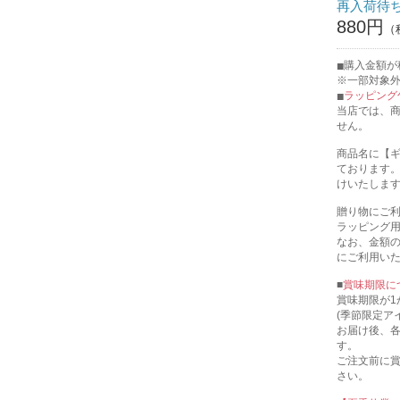
再入荷待
880円
購入金額が税
※一部対象
ラッピング
当店では、
せん。
商品名に【
ております
けいたしま
贈り物にご
ラッピング
なお、金額
にご利用い
■
賞味期限に
賞味期限が1
(季節限定ア
お届け後、
す。
ご注文前に
さい。