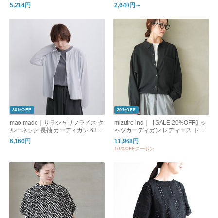
5,214円
2,640円～
30%OFF
20%OFF
mao made｜サラシャリフライス ク
mizuiro ind｜【SALE 20%OFF】シ
ルーネック 長袖 カーディガン 6312
ャツカーディガン レディース トッ
01
プス 1-220066
6,160円
11,968円
10％OFFクーポン