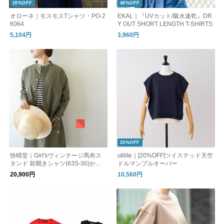
20%OFF
40%OFF
オローネ｜モスモスTシャツ・PO-2
EKAL｜『UVカット/吸水速乾』DR
6064
Y OUT SHORT LENGTH T-SHIRTS
5,104円
3,960円
20%OFF
快晴堂｜Girl'sヴィンテージ馬布ス
utilite｜[20%OFF]ツイステッド天竺
タンド 前開きシャツ(63S-30)かい
ドルマンプルオーバー
せいどう
20,900円
10,560円