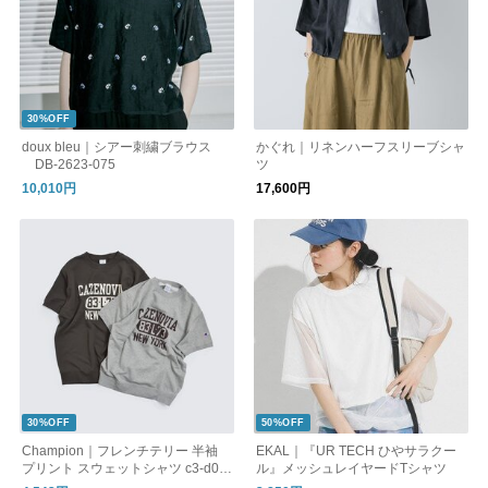
30%OFF
doux bleu｜シアー刺繍ブラウス
かぐれ｜リネンハーフスリーブシャ
DB-2623-075
ツ
10,010円
17,600円
30%OFF
50%OFF
Champion｜フレンチテリー 半袖
EKAL｜『UR TECH ひやサラクー
プリント スウェットシャツ c3-d01
ル』メッシュレイヤードTシャツ
6