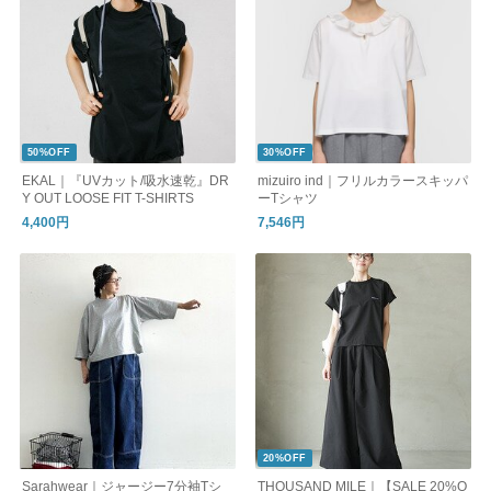
50%OFF
30%OFF
EKAL｜『UVカット/吸水速乾』DR
mizuiro ind｜フリルカラースキッパ
Y OUT LOOSE FIT T-SHIRTS
ーTシャツ
4,400円
7,546円
20%OFF
Sarahwear｜ジャージー7分袖Tシ
THOUSAND MILE｜【SALE 20%O