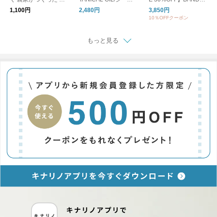
ぬぐい ハンカチ MFS
レットボタニカルオイ
LLET バンドバレー バ
1,100円
2,480円
3,850円
2610 リノット ギフト
ル
レーシューズ フラッ
10％OFFクーポン
トシューズ bandballet
もっと見る