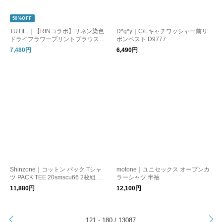
50%OFF
TUTIE.｜【RINコラボ】リネン染色
D*g*y｜C/Eキャチワッシャー前リ
ドライフラワープリントブラウス
ボンベスト D9777
長袖
7,480円
6,490円
Shinzone｜コットン パック Tシャ
motone｜ユニセックス オープンカ
ツ PACK TEE 20smscu66 2枚組 無
ラーシャツ 半袖
地 ボーダー
11,880円
12,100円
>
121 - 180 / 13087