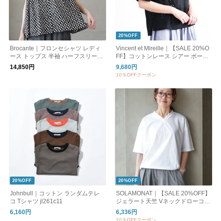
20%OFF
Brocante｜フロンセシャツ レディ
Vincent et Mireille｜【SALE 20%O
ース トップス 半袖 ハーフスリーブ
FF】コットンレース シアー ボート
36-323X
ネック ブラウス レディース トップ
14,850円
9,680円
ス vm261hb11012
10％OFFクーポン
20%OFF
20%OFF
Johnbull｜コットン ランダムテレ
SOLAMONAT｜【SALE 20%OFF】
コ Tシャツ jl261c11
ジェラート天竺 Vネックドローコー
ドプルオーバー トップス Tシャツ
6,160円
6,336円
カットソー sma-jt-vdc
10％OFFクーポン