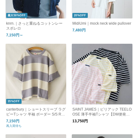
最大50%OFF
20%OFF
knrn.｜さっと重ねるコットンレー
MidiUmi｜mock neck wide pullover
スボレロ
7,480円
7,150円～
35%OFF
canterbury｜ショートスリーブ ラグ
SAINT JAMES｜ピリアック TEELO
ビーTシャツ 半袖 ボーダー S/S RU
OSE 薄手半袖Tシャツ【DM便発送
GBY TEE RSU32606 カンタベリー
可能】
7,150円
13,750円
ホワイト
再入荷待ち