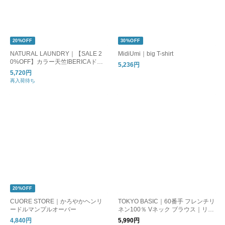
20%OFF
30%OFF
NATURAL LAUNDRY｜【SALE 2
MidiUmi｜big T-shirt
0%OFF】カラー天竺IBERICAドル
5,236円
マンTシャツ トップス カットソー
5,720円
プルオーバー レディース 半袖 ロゴ
再入荷待ち
Tシャツ 7263c-929
20%OFF
CUORE STORE｜かろやかヘンリ
TOKYO BASIC｜60番手 フレンチリ
ードルマンプルオーバー
ネン100％ Vネック ブラウス｜リネ
ンシャツ リネンブラウス
4,840円
5,990円