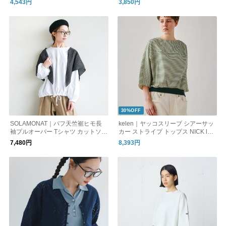
4,543円
3,850円
30%OFF
SOLAMONAT｜パフ天竺裾ヒモ長
kelen｜ヤッコスリーブ シアーサッ
袖プルオーバー Tシャツ カットソー
カー ストライプ トップス NICK lkl2
トップス レディース 2way ロンT s
6sbl2306
7,480円
8,393円
ma-pufhimols