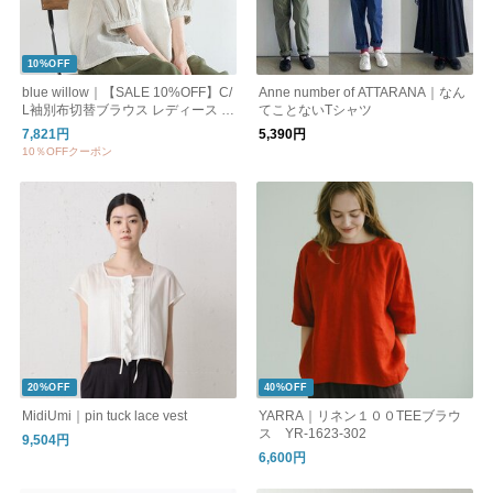
10%OFF
blue willow｜【SALE 10%OFF】C/
Anne number of ATTARANA｜なん
L袖別布切替ブラウス レディース ト
てことないTシャツ
ップス シャツ プルオーバー 半袖 5
7,821円
5,390円
分袖 7分袖 ドロップショルダー 09f
10％OFFクーポン
up11910
20%OFF
40%OFF
MidiUmi｜pin tuck lace vest
YARRA｜リネン１００TEEブラウ
ス YR-1623-302
9,504円
6,600円