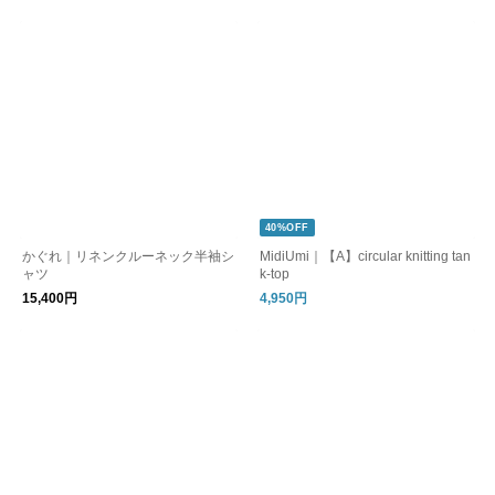
40%OFF
かぐれ｜リネンクルーネック半袖シ
MidiUmi｜【A】circular knitting tan
ャツ
k-top
15,400円
4,950円