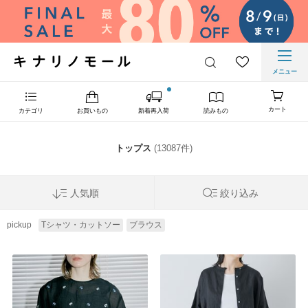
メニュー
カート
カテゴリ
お買いもの
新着再入荷
読みもの
トップス
(13087件)
人気順
絞り込み
pickup
Tシャツ・カットソー
ブラウス