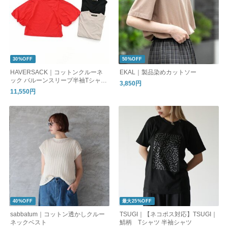
30%OFF
50%OFF
HAVERSACK｜コットンクルーネ
EKAL｜製品染めカットソー
ック バルーンスリーブ半袖Tシャツ
3,850円
- ナイモノねだり
11,550円
40%OFF
最大25%OFF
sabbatum｜コットン透かしクルー
TSUGI｜【ネコポス対応】TSUGI｜
ネックベスト
鯖柄 Tシャツ 半袖シャツ