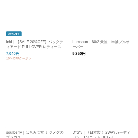
20%OFF
ichi｜【SALE 20%OFF】バックテ
homspun｜60/2 天竺 半袖プルオ
ィアード PULLOVER レディース
ーバー
トップス 切替 プルオーバー カット
7,040円
9,350円
ソー Tシャツ 半袖 251247
10％OFFクーポン
soulberry｜はちみつ堂 ナツメグの
D*g*y｜《日本製 》2WAYカーディ
ブラウス
ガン T/Rニット D6178