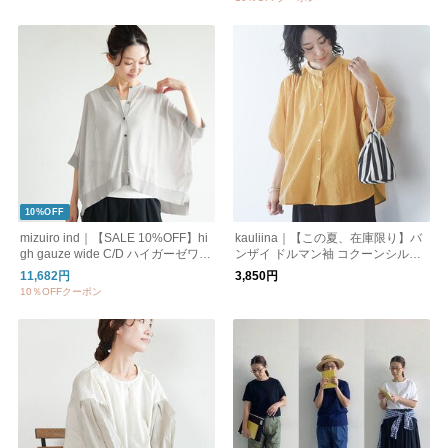
10%OFF
mizuiro ind｜【SALE 10%OFF】hi
kauliina｜【この夏、在庫限り】バ
gh gauze wide C/D ハイガーゼワイ
ンザイ ドルマン袖 コクーンシルエ
ドカーディガン 羽織り 半袖 5分袖
ットブラウス / 夏ブラウス
11,682円
3,850円
シアー トップス 2-220041
10％OFFクーポン