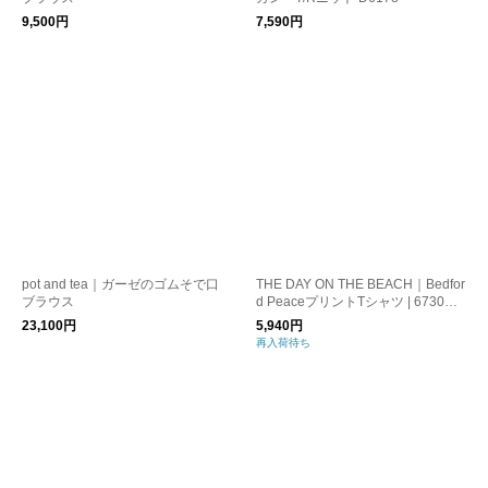
9,500円
7,590円
pot and tea｜ガーゼのゴムそで口
THE DAY ON THE BEACH｜Bedfor
ブラウス
d PeaceプリントTシャツ | 6730C-2
602
23,100円
5,940円
再入荷待ち