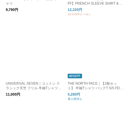
ャツ
FF】FRENCH SLEEVE SHIRT & L
ONG PANTS SET フレンチスリー
9,790円
12,320円
ブシャツ＆ロングパンツセット ト
10％OFFクーポン
ップス ボトムス 3点セット tm261h
a00362
40%OFF
UNIVERSAL SEVEN｜コットン ク
THE NORTH FACE｜【2枚セッ
ラシック天竺 フリル 半袖Tシャツ u
ト】 半袖Tシャツ パックT S/S FD P
s251ct023
ACK TEE Tシャツ カットソー 吸汗
11,000円
5,280円
速乾 コットン ギフト NT32542 ノ
再入荷待ち
ースフェイス