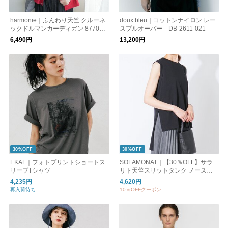
harmonie｜ふんわり天竺 クルーネ
doux bleu｜コットンナイロン レー
ックドルマンカーディガン 877064
スプルオーバー DB-2611-021
5
6,490円
13,200円
30%OFF
30%OFF
EKAL｜フォトプリントショートス
SOLAMONAT｜【30％OFF】サラ
リーブTシャツ
リト天竺スリットタンク ノースリ
ーブ トップス プルオーバー カット
4,235円
4,620円
ソー Tシャツ sma-sara-tkslt
再入荷待ち
10％OFFクーポン