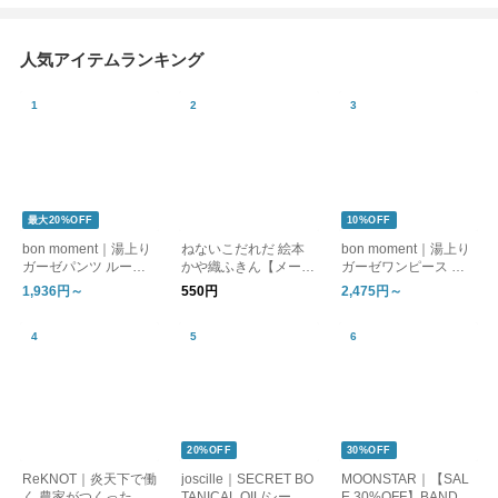
人気アイテムランキング
最大20%OFF
10%OFF
bon moment｜湯上り
ねないこだれだ 絵本
bon moment｜湯上り
ガーゼパンツ ルーム
かや織ふきん【メール
ガーゼワンピース ル
パンツ
便可】
ームワンピース
1,936円～
550円
2,475円～
20%OFF
30%OFF
ReKNOT｜炎天下で働
joscille｜SECRET BO
MOONSTAR｜【SAL
く 農家がつくった 手
TANICAL OIL/シーク
E 30%OFF】BANDBA