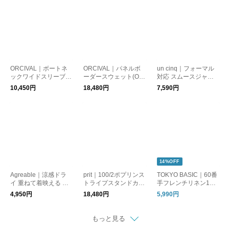
ORCIVAL｜ボートネ
ORCIVAL｜パネルボ
un cinq｜フォーマル
ックワイドスリーブプ
ーダースウェット(OR
対応 スムースジャー
ルオーバー(OR-C055
-C0344PNB)オーシバ
ジーの ハーフスリー
10,450円
18,480円
7,590円
4TBD)オーシバル
ル
ブプルオーバー
14%OFF
Agreable｜涼感ドラ
prit｜100/2ポプリンス
TOKYO BASIC｜60番
イ 重ねて着映える 涼
トライプスタンドカラ
手フレンチリネン10
やか テープヤーンベ
ーオーバーサイズシャ
0%七分袖ブラウス｜
4,950円
18,480円
5,990円
スト
ツ(80756)プリット
リネン ブラウス
もっと見る