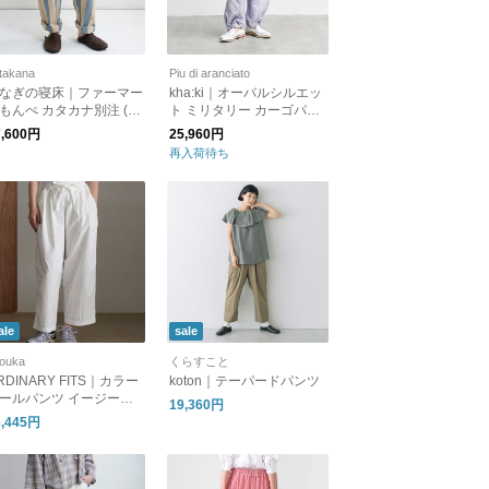
takana
Piu di aranciato
なぎの寝床｜ファーマー
kha:ki｜オーバルシルエッ
もんぺ カタカナ別注 (太
ト ミリタリー カーゴパン
ブルーベージュ)【期間
ツ “OVAL BDU CARGO PA
7,600円
25,960円
定･送料無料】
NTS” mil23hpt3175-kk ワ
再入荷待ち
イドパンツ
ale
sale
ouka
くらすこと
RDINARY FITS｜カラー
koton｜テーパードパンツ
ールパンツ イージーパ
19,360円
ツ ワイドパンツ ボトム
6,445円
 COLOR BALL PANTS P
014 オーディナリーフィ
ツ