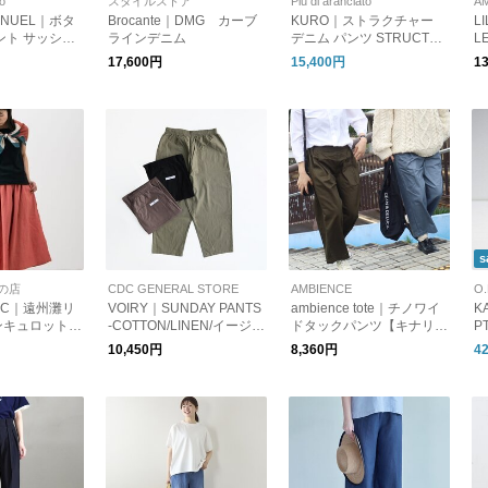
to
スタイルストア
Piu di aranciato
A
MANUEL｜ボタ
Brocante｜DMG カーブ
KURO｜ストラクチャー
L
ント サッシュ
ラインデニム
デニム パンツ STRUCTU
L
 5110
RE 964233
ボ
17,600円
15,400円
1
s
の店
CDC GENERAL STORE
AMBIENCE
O.
ASIC｜遠州灘リ
VOIRY｜SUNDAY PANTS
ambience tote｜チノワイ
K
ンキュロット
-COTTON/LINEN/イージー
ドタックパンツ【キナリノ
P
パンツ コットン リネン
別注】
テ
10,450円
8,360円
4
0
St