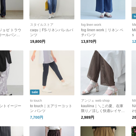
s
スタイルストア
fog linen work
Mi
e｜ジョゼ トラウ
caqu｜FS-リネンバレルパ
fog linen work｜リネン ペ
Mi
ウールパンツ
ンツ
チパンツ
s
JOSE TROU
19,800円
13,970円
1
MSPA05 シン
sale
to touch
アンジェ web shop
M
リントイージー
to touch｜エアリーコット
kauliina｜＼この夏、在庫
N
ン パンツ
限り／涼しく快適レイヤー
z
ド レースぺチパンツ
パ
7,700円
2,989円
2