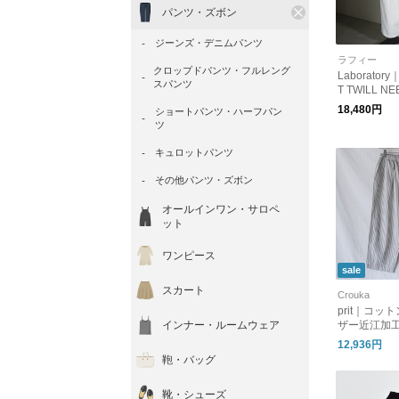
パンツ・ズボン
ジーンズ・デニムパンツ
ラフィー
クロップドパンツ・フルレング
Laborator
スパンツ
T TWILL NE
TS
18,480円
ショートパンツ・ハーフパン
ツ
キュロットパンツ
その他パンツ・ズボン
オールインワン・サロペ
ット
ワンピース
sale
スカート
Crouka
prit｜コッ
インナー・ルームウェア
ザー近江加工
ーパンツ P7
12,936円
ト
鞄・バッグ
靴・シューズ