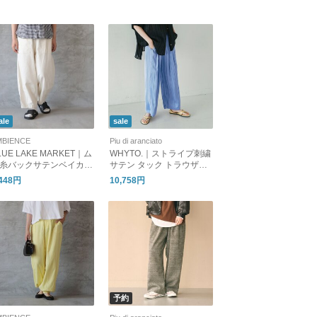
NS lkl26fpt2168
ale
sale
MBIENCE
Piu di aranciato
LUE LAKE MARKET｜ム
WHYTO.｜ストライプ刺繍
糸バックサテンベイカー
サテン タック トラウザー
ージーパンツ
パンツ “stain tuck trouser”
,448円
10,758円
wht26hpt4072
予約