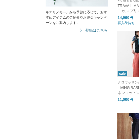
Piu di arancia
TRAVAIL 
ニカル プリ
キナリノモールから季節に応じて、おす
ワイド パンツ
すめアイテムのご紹介やお得なキャンペ
14,960円
ーンをご案内します。
再入荷待ち
登録はこちら
sale
クロワッサン
LIVING B
ネンコット
ギフト 日本製 パンツ 吸水
11,000円
速乾