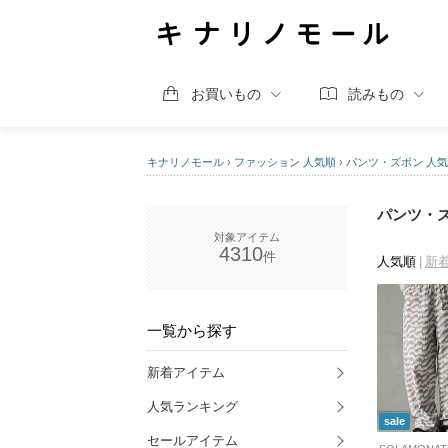
お買いもの
読みもの
キナリノモール
›
ファッション 人気順
›
パンツ・ズボン 人
パンツ・ズ
4310
人気順
新
一覧から探す
新着アイテム
人気ランキング
sale
セールアイテム