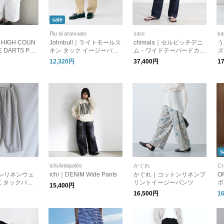
sale
Piu di aranciato
saro
ka
y｜HIGH COUN
Johnbull｜ライトモールス
chimala｜セルビッチデニ
う
E DARTS PAN
キン タック イージーパン
ム・ワイドテーパードカッ
ズ
ツ jl254p04-yo
ト - RINSE
縞
12,320円
37,400円
1
限
s
ichi Antiquités
かぐれ
Cr
トンリネンウェ
ichi｜DENIM Wide Pants
かぐれ｜コットンリネンプ
O
 タックバギ
リントイージーパンツ
ボ
15,400円
1607 プリッ
ン
16,500円
1
ス
T
ッ