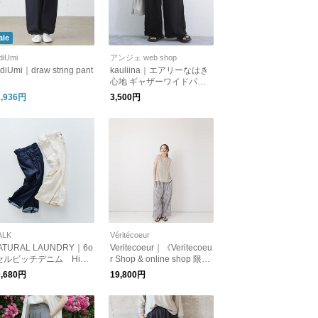
ale
diUmi
アンジェ web shop
diUmi｜draw string pant
kauliina｜エアリーなはき
心地 ギャザーワイドパン
ツ 接触冷感 速乾 UVカッ
2,936円
3,500円
ト
ALK
Véritécoeur
ATURAL LAUNDRY｜6o
Veritecoeur｜《Veritecoeu
セルビッチデニム Hi！
r Shop & online shop 限
ンツ｜7264P-016
定》 CHECK PANTS SP-0
0,680円
19,800円
14 【カディコットン】
【パンツ】