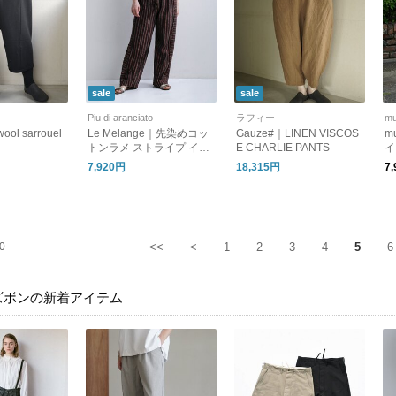
sale
sale
Piu di aranciato
ラフィー
mu
ool sarrouel
Le Melange｜先染めコッ
Gauze#｜LINEN VISCOS
m
トンラメ ストライプ イー
E CHARLIE PANTS
イ
ジーパンツ 8613509
ン
7,920円
18,315円
7
0
<<
<
1
2
3
4
5
6
ズボンの新着アイテム