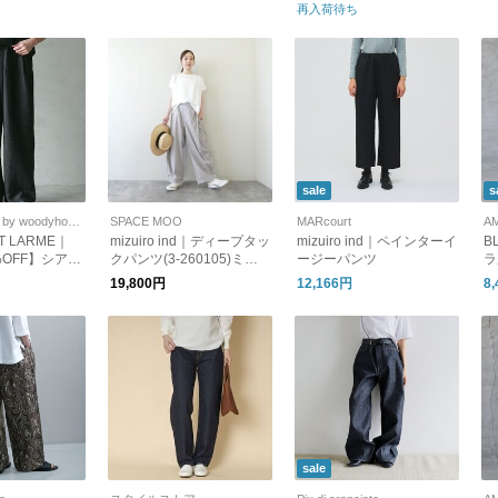
NG FLORA PANTS 12621
再入荷待ち
4112 サクラ
sale
s
SOLAMONAT by woodyhouse
SPACE MOO
MARcourt
A
T LARME｜
mizuiro ind｜ディープタッ
mizuiro ind｜ペインターイ
B
0%OFF】シアー
クパンツ(3-260105)ミズ
ージーパンツ
ラ
ージーパンツ
イロインド
イ
19,800円
12,166円
8
ドパンツ lar
sale