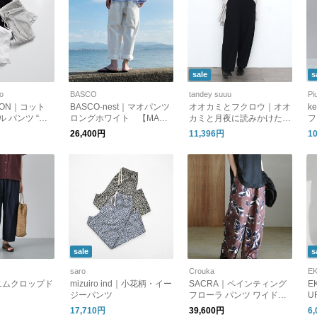
sale
s
to
BASCO
tandey suuu
Pi
RION｜コット
BASCO-nest｜マオパンツ
オオカミとフクロウ｜オオ
k
 パンツ “Rib
ロングホワイト 【MAO
カミと月夜に読みかけた本
フ
nt” sw1084
CLASSIC】バックポケッ
と“とおし”・PO-26014
ツ 
26,400円
11,396円
1
トパンツ ロング丈ホワイ
2
トデニム
sale
s
saro
Crouka
E
ニムクロップド
mizuiro ind｜小花柄・イー
SACRA｜ペインティング
E
ジーパンツ
フローラ パンツ ワイドパ
U
ンツ ボトムス 花柄 PAINTI
サ
17,710円
39,600円
6