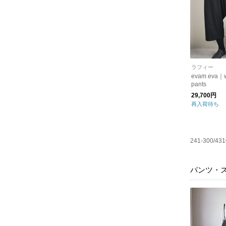
ラフィー
evam eva｜w
pants
29,700円
再入荷待ち
241-300/431
パンツ・