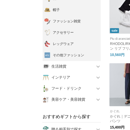
帽子
ファッション雑貨
sale
アクセサリー
Piu di arancia
レッグウェア
RHODOLI
ン リブ フリル
bed Frill Pa
10,560円
その他ファッション
生活雑貨
インテリア
フード・ドリンク
美容ケア・美容雑貨
かぐれ
おすすめギフトから探す
かぐれ｜デ
パンツ
15,400円
贈る相手別で探す