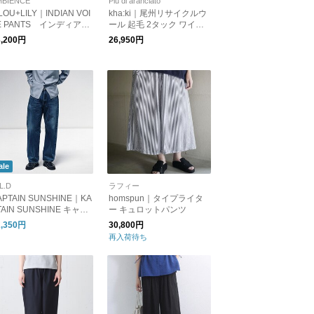
MBIENCE
Piu di aranciato
ILOU+LILY｜INDIAN VOI
kha:ki｜尾州リサイクルウ
E PANTS インディアン
ール 起毛 2タック ワイド
イルパンツ
パンツ RE-WOOL 2TCUK
3,200円
26,950円
PANTS mil26fpt3267【20
26aw先行受注会】
ale
L.D
ラフィー
APTAIN SUNSHINE｜KA
homspun｜タイプライタ
TAIN SUNSHINE キャプ
ー キュロットパンツ
ンサンシャイン KSBS2
2,350円
30,800円
3DZ デニムパンツ 1930
再入荷待ち
raight Denim Pants