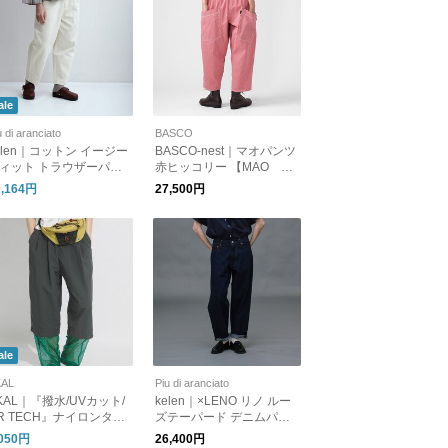
ale
u di aranciato
BASCO
elen｜コットン イージー
BASCO-nest｜マオパンツ
ィット トラウザーパン
赤ヒッコリー 【MAO CL
“ROY KINARI” lkl26hpt
ASSIC】ビッグポケットパ
0,164円
27,500円
136
ンツ ヒッコリーストライ
プ
ale
KAL
Piu di aranciato
KAL｜『撥水/UVカット/
kelen｜×LENO リノ ルー
R TECH』ナイロンタッ
ズテーパード デニムパン
ーメッシュトラウザー
ツ LOOSE TAPERED JEA
,050円
26,400円