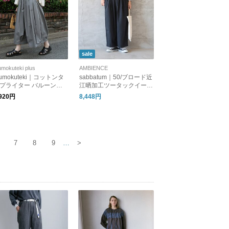
sale
mokuteki plus
AMBIENCE
umokuteki｜コットンタ
sabbatum｜50/ブロード近
プライター バルーンパ
江晒加工ツータックイージ
ツ
ーパンツ
,920円
8,448円
7
8
9
…
>