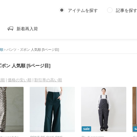
アイテムを探す
記事を探
新着再入荷
気順
›
パンツ・ズボン 人気順 [5ページ目]
ボン 人気順 [5ページ目]
着順
価格の安い順
割引率の高い順
sale
s