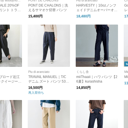
SOLAMONAT by woodyhouse
PONT DE CHALONS
Piu di aranciato
Cr
ALE 20%OF
PONT DE CHALONS｜洗
HARVESTY｜10ozノンフ
G
リント トラベ
えるサマオケ切替 パンツ
ェイドデニムオーバーオー
レ
ンツ レディ
ル a12007-hm ハーベステ
L
15,400円
18,480円
1
ス ウエストゴ
ィ
N
ンツ 収納袋付
L
s
Piu di aranciato
くらし舎
Mi
m｜ブロード近江
TRAVAIL MANUEL｜T/C
miiThaaii｜ハワ パンツ【2
Mi
ックイージーパ
デニム ズート パンツ 532
6夏】kurashisha
1
809)サバタム
004-same1-mt
16,500円
14,850円
再入荷待ち