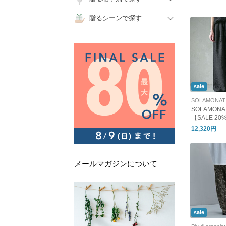
贈るシーンで探す
sale
SOLAMONA
【SALE 2
ナイロンイ
12,320円
ボトムス ワイ
m-it-snpt
メールマガジンについて
sale