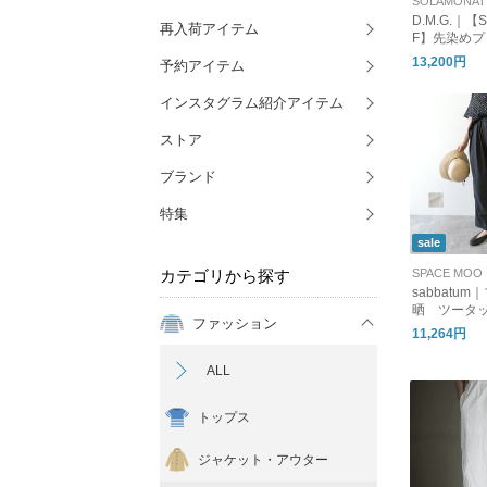
D.M.G.｜【S
再入荷アイテム
F】先染めプ
ルイージーパ
13,200円
予約アイテム
ース ボトム
ム ワイドパ
インスタグラム紹介アイテム
属 14-386z
ストア
ブランド
特集
sale
カテゴリから探す
SPACE MOO
sabbatu
晒 ツータ
ファッション
ンツ(SA-37
11,264円
ALL
トップス
ジャケット・アウター