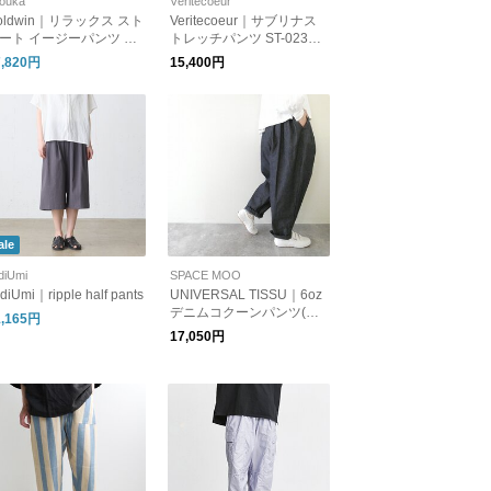
ouka
Véritécoeur
oldwin｜リラックス スト
Veritecoeur｜サブリナス
ート イージーパンツ RE
トレッチパンツ ST-023
AX STRAIGHT EASY PA
【イージーパンツ】
7,820円
15,400円
TS ボトムス 軽量 撥水 G
73179 ゴールドウイン
ale
diUmi
SPACE MOO
diUmi｜ripple half pants
UNIVERSAL TISSU｜6oz
デニムコクーンパンツ(UT
1,165円
252PT002)
17,050円