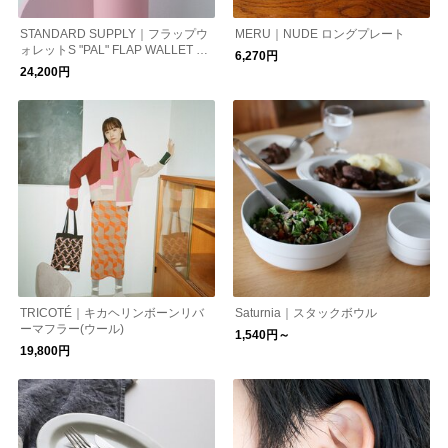
STANDARD SUPPLY｜フラップウ
MERU｜NUDE ロングプレート
ォレットS "PAL" FLAP WALLET S
6,270円
スタンダードサプライ プレゼント
24,200円
財布 ギフト
TRICOTÉ｜キカヘリンボーンリバ
Saturnia｜スタックボウル
ーマフラー(ウール)
1,540円～
19,800円