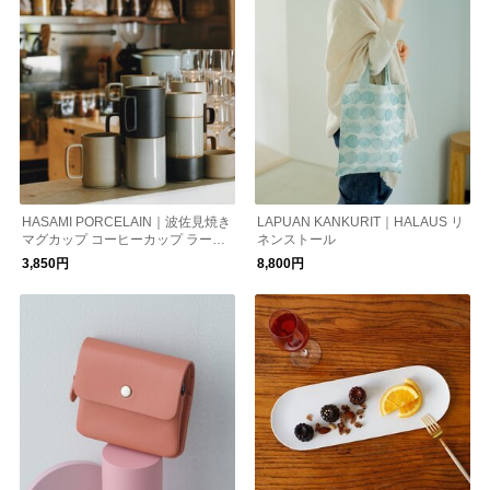
HASAMI PORCELAIN｜波佐見焼き
LAPUAN KANKURIT｜HALAUS リ
マグカップ コーヒーカップ ラージ
ネンストール
450ml コップ 食器 ハサミポーセリ
3,850円
8,800円
ン プレゼント