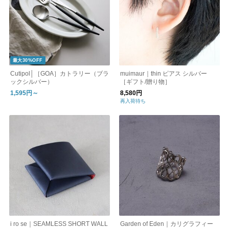
最大30%OFF
Cutipol│［GOA］カトラリー（ブラ
muimaur｜thin ピアス シルバー
ックシルバー）
［ギフト/贈り物］
1,595円～
8,580円
再入荷待ち
i ro se｜SEAMLESS SHORT WALL
Garden of Eden｜カリグラフィー