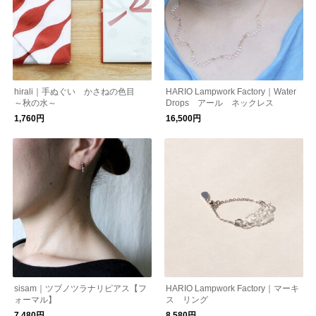
hirali｜手ぬぐい かさねの色目
HARIO Lampwork Factory｜Water
～秋の水～
Drops アール ネックレス
1,760円
16,500円
sisam｜ツブノツラナリピアス【フ
HARIO Lampwork Factory｜マーキ
ォーマル】
ス リング
7,480円
8,580円