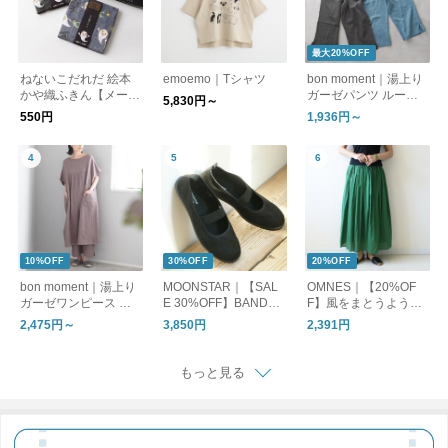
最大20%OFF
ねないこだれだ 絵本
emoemo｜Tシャツ
bon moment｜湯上り
かや織ふきん【メール
ガーゼパンツ ルーム
5,830円～
便可】
パンツ
550円
1,936円～
10%OFF
30%OFF
20%OFF
bon moment｜湯上り
MOONSTAR｜【SAL
OMNES｜【20%OF
ガーゼワンピース ル
E 30%OFF】BANDBA
F】風をまとうように
ームワンピース
LLET バンドバレー バ
軽やかに。一枚で決ま
2,475円～
3,850円
2,391円
レーシューズ フラッ
る主役ロングスカート
トシューズ bandballet
もっと見る