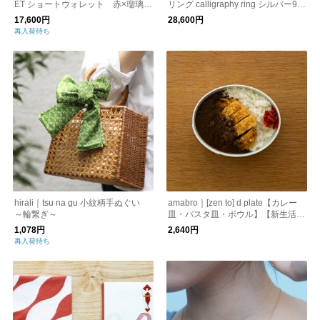
ET ショートウォレット 赤×瑠璃紺
リング calligraphy ring シルバー92
【カタカナ別注】 | レザー財布
5 指輪 アクセサリー ユニセックス
17,600円
28,600円
メンズ ED-VG18-CYR ガーデンオ
再入荷待ち
ブエデン プレゼント プレゼント
hirali｜tsu na gu 小紋柄手ぬぐい
amabro｜[zen to] d plate【カレー
～輪繋ぎ～
皿・パスタ皿・ボウル】【新生活】
【プレゼント】
1,078円
2,640円
再入荷待ち