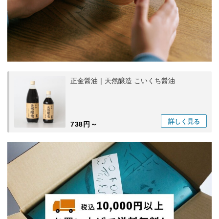
正金醤油｜天然醸造 こいくち醤油
詳しく
見る
738円～