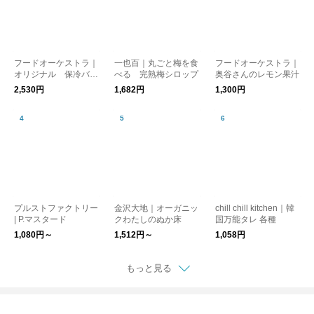
フードオーケストラ｜
一也百｜丸ごと梅を食
フードオーケストラ｜
オリジナル 保冷バッ
べる 完熟梅シロップ
奥谷さんのレモン果汁
グ
2,530円
1,682円
1,300円
プルストファクトリー
金沢大地｜オーガニッ
chill chill kitchen｜韓
| P.マスタード
クわたしのぬか床
国万能タレ 各種
1,080円～
1,512円～
1,058円
もっと見る