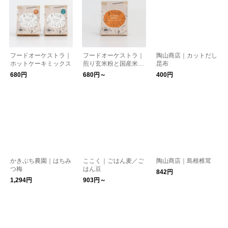
フードオーケストラ｜
フードオーケストラ｜
陶山商店｜カットだし
ホットケーキミックス
煎り玄米粉と国産米粉
昆布
のホットケーキミック
680円
680円～
400円
ス
かきぶち農園｜はちみ
ここく｜ごはん麦／ご
陶山商店｜島根椎茸
つ梅
はん豆
842円
1,294円
903円～