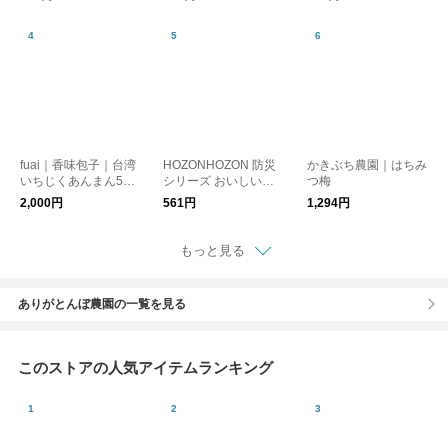
EAD
fuai｜香味包子｜台湾
HOZONHOZON 防災
かきぶち農園｜はちみ
いちじくあんまん5個
シリーズ おいしいご
つ梅
入り【冷凍クール便】
はん 長期保存対応食
2,000円
561円
1,294円
品
もっと見る
ありがとんぼ農園の一覧を見る
このストアの人気アイテムランキング