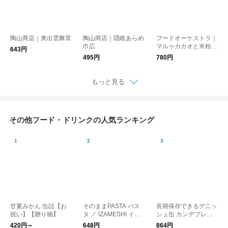
陶山商店｜奥出雲舞茸
陶山商店｜隠岐あらめ
フードオーケストラ｜
巾広
マルゥカカオと米粉の
643円
ホットケーキミックス
495円
780円
もっと見る
その他フード・ドリンクの人気ランキング
甘夏みかん 缶詰【お
そのままPASTA パス
長期保存できるデニッ
祝い】【贈り物】
タ ／ IZAMESHI イザ
シュ缶 カンデブレッ
メシ 防災
ド 防災 CANNED BR
420円～
648円
864円