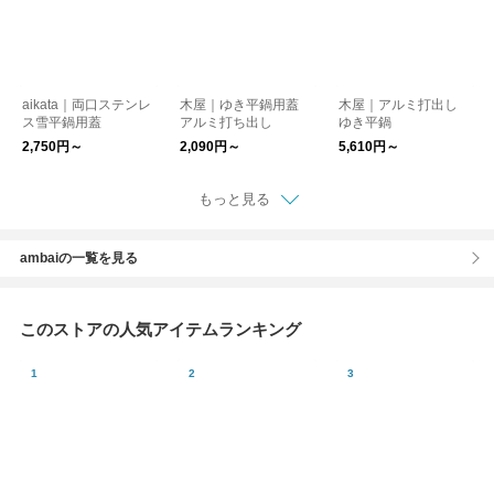
aikata｜両口ステンレ
木屋｜ゆき平鍋用蓋
木屋｜アルミ打出し
ス雪平鍋用蓋
アルミ打ち出し
ゆき平鍋
2,750円～
2,090円～
5,610円～
もっと見る
ambaiの一覧を見る
このストアの人気アイテムランキング