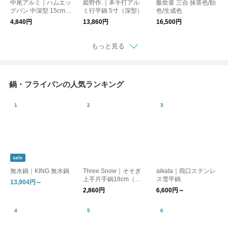
中尾アルミ｜ハムエッ
姫野作.｜本手打アル
飯炊釜 三合 抹茶色/飴
グパン 中深型 15cm
ミ行平鍋 5寸（深型）
色/生成色
ノーメイク仕様
4,840円
13,860円
16,500円
もっと見る
鍋・フライパンの人気ランキング
sale
無水鍋｜KING 無水鍋
Three Snow｜そそぎ
aikata｜両口ステンレ
上手片手鍋18cm（目
ス雪平鍋
13,904円～
盛付）
2,860円
6,600円～