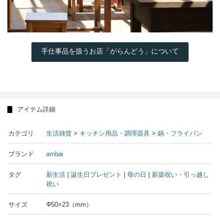
手仕事品を扱うお店「がらんどう」について
アイテム詳細
カテゴリ
生活雑貨
>
キッチン用品・調理器具
>
鍋・フライパン
ブランド
ambai
タグ
新生活
|
誕生日プレゼント
|
母の日
|
新築祝い・引っ越し
祝い
サイズ
Φ50×23（mm）