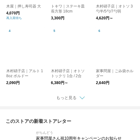
木屋｜押し寿司器 大
トキワ｜ステーキ皿
木村硝子店｜オトソ 3
長方形 18cm
勺半/5勺/7勺弱
4,070円
3,300円
4,620円～
再入荷待ち
木村硝子店｜アルト 1
木村硝子店｜オトソ
家事問屋｜ごみ袋ホル
8oz ボルドー
トックリ 1合 / 2合
ダー
2,090円
6,380円～
2,640円
もっと見る
このストアの新着ストアレター
がらんどう
家事問屋さん祝10周年キャンペーンのお知らせ