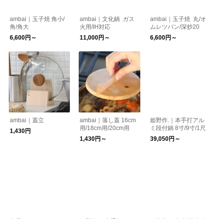
ambai｜玉子焼 角小/
ambai｜文化鍋 ガス
ambai｜玉子焼 丸/オ
角/角大
火用/IH対応
ムレツパン/深炒20
6,600円～
11,000円～
6,600円～
ambai｜蓋立
ambai｜落し蓋 16cm
姫野作.｜本手打アル
用/18cm用/20cm用
ミ段付鍋 8寸/9寸/1尺
1,430円
1,430円～
39,050円～