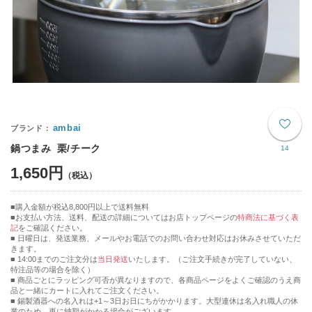
ambai
鍋つまみ 栗/チーク
14
1,650円
購入金額が税込8,800円以上で送料無料
お支払い方法、送料、配送の詳細についてはお店トップページの
特商法に基づく表
記
をご確認ください。
■ 日曜日は、発送業務、メールやお電話でのお問い合わせ対応はお休みさせていただ
きます。
■ 14:00までのご注文分は
当日発送
いたします。（ご注文手続きが完了していない、
特注品等の場合を除く）
■ 商品ごとにラッピング可否が異なりますので、各商品ページをよくご確認のうえ商
品と一緒にカートに入れてご注文ください。
■ 錫製酒器への名入れは+1～3日お日にちがかかります。大型連休は名入れ職人の休
業のため、更に納期がかかる場合がございます。