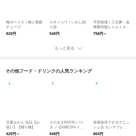
梅ボーイズ｜梅と紫蘇
カネジョウ｜いわし削
平田牧場｜三元豚・金
チューブ
り節
華豚特製レトルトカレ
ー
920円
540円
756円～
もっと見る
その他フード・ドリンクの人気ランキング
甘夏みかん 缶詰【お
そのままPASTA パス
長期保存できるデニッ
祝い】【贈り物】
タ ／ IZAMESHI イザ
シュ缶 カンデブレッ
メシ 防災
ド 防災 CANNED BR
420円～
648円
864円