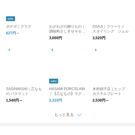
sale
ボデガ｜グラス
わざわざの贈りもの｜
OSAJI｜フリーリィ
調味料さしすせそセッ
スタイリング ジェル
627円～
ト【ギフト】
3,000円
3,520円
sale
SASAWASHI｜乙なも
HASAMI PORCELAIN
木村硝子店｜ヒップ
の バスマット
｜【乙なもの】マグカ
カクテルプレート
ップ Mサイズ
1,540円～
2,310円
2,530円～
もっと見る