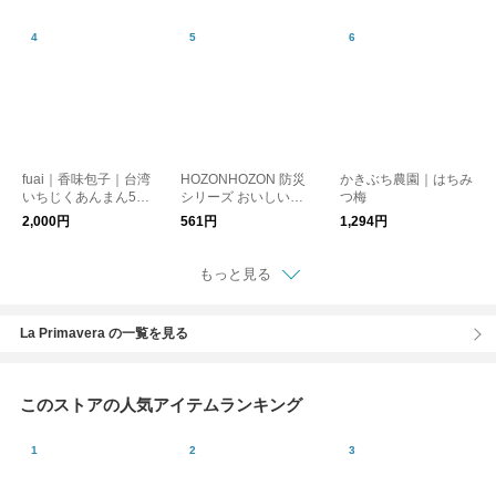
EAD
fuai｜香味包子｜台湾
HOZONHOZON 防災
かきぶち農園｜はちみ
いちじくあんまん5個
シリーズ おいしいご
つ梅
入り【冷凍クール便】
はん 長期保存対応食
2,000円
561円
1,294円
品
もっと見る
La Primavera の一覧を見る
このストアの人気アイテムランキング