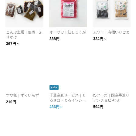
こんぶ土居｜佃煮・ふ
オーサワ｜紅しょうが
ムソー｜有機いりごま
りかけ
388円
324円～
367円～
sale
すや亀｜ずくいらず
千葉産直サービス｜と
ISフーズ｜国産手造り
ろさば・とろイワシ缶
アンチョビ 45ｇ
210円
詰
486円～
594円