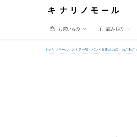
お買いもの
読みもの
キナリノモール
›
ストア一覧
›
パンと日用品の店 わざわざ