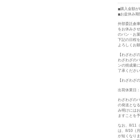
購入金額が税
お盆休み期
外部委託倉
をお休みさ
のパン・お
下記の日程
よろしくお
【わざわざ
わざわざの
ンの焼成量
了承くださ
【わざわざ
出荷休業日：8
わざわざの
の発送とな
み明けには
ますことを
なお、8/1
は、8/10
が短くなり