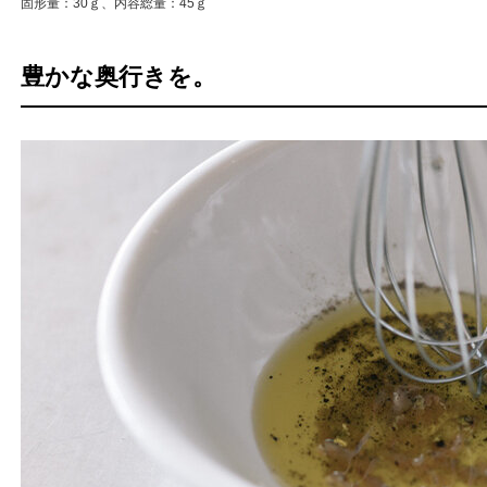
固形量：30ｇ、内容総量：45ｇ
豊かな奥行きを。