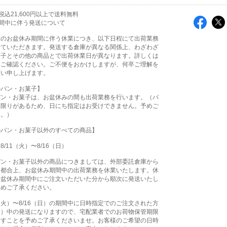
込21,600円以上で送料無料
間中に伴う発送について
庫のお盆休み期間に伴う休業につき、以下日程にて出荷業務
せていただきます。発送する倉庫が異なる関係上、わざわざ
菓子とその他の商品とで出荷休業日が異なります。詳しくは
をご確認ください。ご不便をおかけしますが、何卒ご理解を
願い申し上げます。
のパン・お菓子】
パン・お菓子は、お盆休みの間も出荷業務を行います。（パ
に限りがあるため、日にち指定はお受けできません。予めご
い。）
のパン・お菓子以外のすべての商品】
/11（火）〜8/16（日）
パン・お菓子以外の商品につきましては、外部委託倉庫から
る都合上、お盆休み期間中の出荷業務を休業いたします。休
お盆休み期間中にご注文いただいた分から順次に発送いたし
予めご了承ください。
1（火）〜8/16（日）の期間中に日時指定でのご注文された方
（月）中の発送になりますので、宅配業者でのお荷物保管期限
ますことを予めご了承くださいませ。お客様のご希望の日時