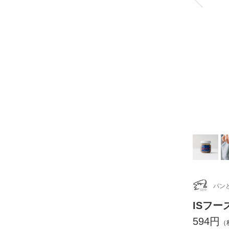
パン
ISフー
594円