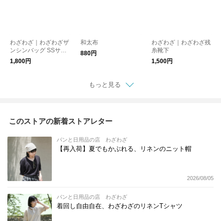
わざわざ｜わざわざザ
和太布
わざわざ｜わざわざ残
ンシンバッグ SSサイ
糸靴下
880円
ズ 【エコバッグ】
1,800円
1,500円
【バッグ】
もっと見る
このストアの新着ストアレター
パンと日用品の店 わざわざ
【再入荷】夏でもかぶれる、リネンのニット帽
2026/08/05
パンと日用品の店 わざわざ
着回し自由自在、わざわざのリネンTシャツ