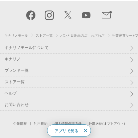
キナリノモール
ストア一覧
パンと日用品の店 わざわざ
千葉産直サービ
キナリノモールについて
キナリノ
ブランド一覧
ストア一覧
ヘルプ
お問い合わせ
企業情報
利用規約
個人情報保護方針
外部送信(オプトアウト)
アプリで見る
©
Kakaku.com, Inc.