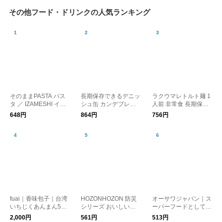
その他フード・ドリンクの人気ランキング
そのままPASTA パス
長期保存できるデニッ
ラクウマレトルト麺 1
タ ／ IZAMESHI イザ
シュ缶 カンデブレッ
人前 非常食 長期保存
メシ 防災
ド 防災 CANNED BR
食品 防災／Chef’sSto
648円
864円
756円
EAD
ck シェフズストック
fuai｜香味包子｜台湾
HOZONHOZON 防災
オーサワジャパン｜ス
いちじくあんまん5個
シリーズ おいしいご
ーパーフードとして注
入り【冷凍クール便】
はん 長期保存対応食
目の有機クコの実
2,000円
561円
513円