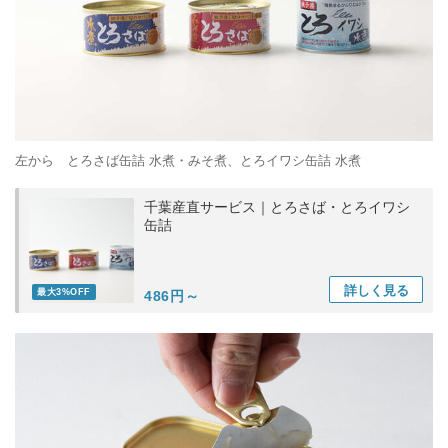
左から とろさば缶詰 水煮・みそ煮、とろイワシ缶詰 水煮
千葉産直サービス｜とろさば・とろイワシ
缶詰
詳しく
見る
最大3%OFF
486円～