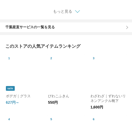
品
もっと見る
千葉産直サービスの一覧を見る
このストアの人気アイテムランキング
sale
ボデガ｜グラス
びわこふきん
わざわざ｜ずれないリ
ネンアンクル靴下
627円～
550円
1,600円