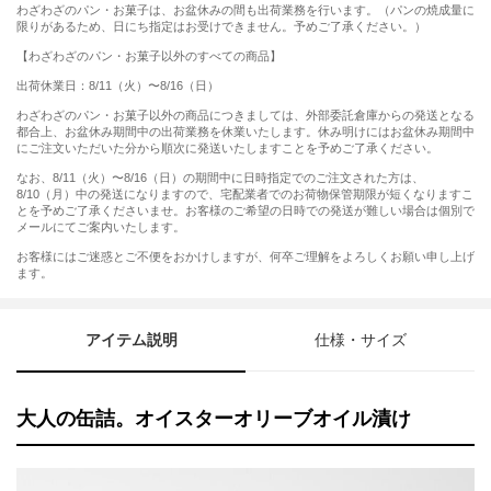
わざわざのパン・お菓子は、お盆休みの間も出荷業務を行います。（パンの焼成量に
限りがあるため、日にち指定はお受けできません。予めご了承ください。）
【わざわざのパン・お菓子以外のすべての商品】
出荷休業日：8/11（火）〜8/16（日）
わざわざのパン・お菓子以外の商品につきましては、外部委託倉庫からの発送となる
都合上、お盆休み期間中の出荷業務を休業いたします。休み明けにはお盆休み期間中
にご注文いただいた分から順次に発送いたしますことを予めご了承ください。
なお、8/11（火）〜8/16（日）の期間中に日時指定でのご注文された方は、
8/10（月）中の発送になりますので、宅配業者でのお荷物保管期限が短くなりますこ
とを予めご了承くださいませ。お客様のご希望の日時での発送が難しい場合は個別で
メールにてご案内いたします。
お客様にはご迷惑とご不便をおかけしますが、何卒ご理解をよろしくお願い申し上げ
ます。
アイテム説明
仕様・サイズ
大人の缶詰。オイスターオリーブオイル漬け