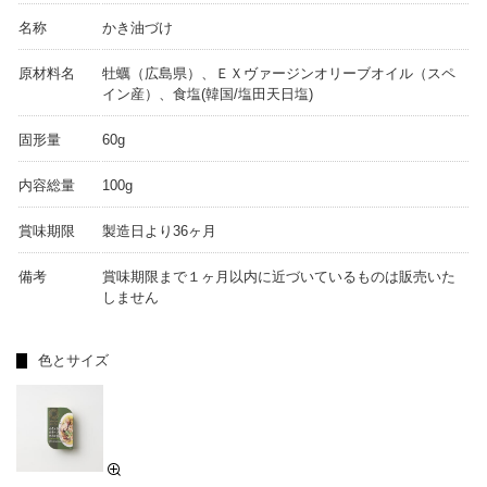
名称
かき油づけ
原材料名
牡蠣（広島県）、ＥＸヴァージンオリーブオイル（スペ
イン産）、食塩(韓国/塩田天日塩)
固形量
60g
内容総量
100g
賞味期限
製造日より36ヶ月
備考
賞味期限まで１ヶ月以内に近づいているものは販売いた
しません
色とサイズ