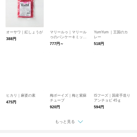
オーサワ｜紅しょうが
マリールゥ｜マリール
YumYum ｜王国のカ
ゥのパンケーキミック
レー
388円
ス
777円～
518円
ヒカリ｜麻婆の素
梅ボーイズ｜梅と紫蘇
ISフーズ｜国産手造り
チューブ
アンチョビ 45ｇ
475円
920円
594円
もっと見る