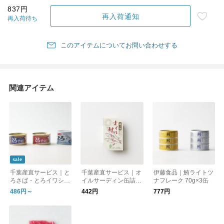
837円
再入荷通知
再入荷待ち
このアイテムについてお問い合わせする
関連アイテム
sale
千葉産直サービス｜と
千葉産直サービス｜オ
伊藤食品｜鮪ライトツ
ろさば・とろイワシ缶
イルサーディン缶詰
ナフレーク 70g×3缶
詰
（まいわし油漬け）
486円～
442円
777円