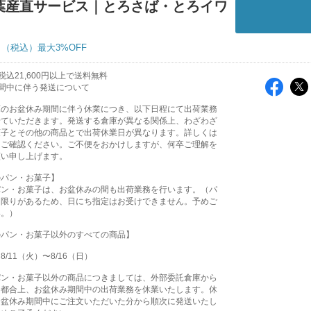
葉産直サービス｜とろさば・とろイワ
～
最大3%OFF
込21,600円以上で送料無料
間中に伴う発送について
庫のお盆休み期間に伴う休業につき、以下日程にて出荷業務
せていただきます。発送する倉庫が異なる関係上、わざわざ
菓子とその他の商品とで出荷休業日が異なります。詳しくは
をご確認ください。ご不便をおかけしますが、何卒ご理解を
願い申し上げます。
のパン・お菓子】
パン・お菓子は、お盆休みの間も出荷業務を行います。（パ
に限りがあるため、日にち指定はお受けできません。予めご
い。）
のパン・お菓子以外のすべての商品】
/11（火）〜8/16（日）
パン・お菓子以外の商品につきましては、外部委託倉庫から
る都合上、お盆休み期間中の出荷業務を休業いたします。休
お盆休み期間中にご注文いただいた分から順次に発送いたし