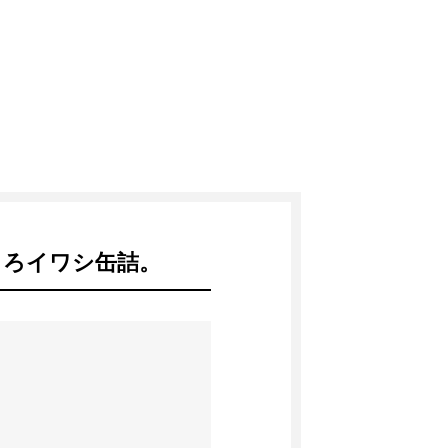
とろイワシ缶詰。