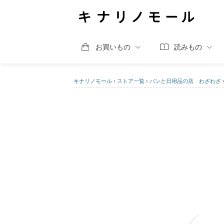
お買いもの
読みもの
キナリノモール
›
ストア一覧
›
パンと日用品の店 わざわざ