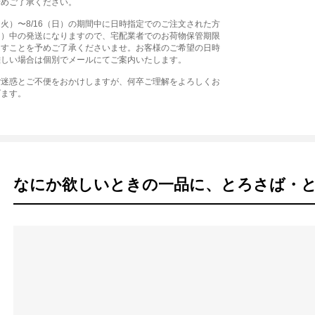
予めご了承ください。
1（火）〜8/16（日）の期間中に日時指定でのご注文された方
（月）中の発送になりますので、宅配業者でのお荷物保管期限
ますことを予めご了承くださいませ。お客様のご希望の日時
難しい場合は個別でメールにてご案内いたします。
ご迷惑とご不便をおかけしますが、何卒ご理解をよろしくお
げます。
なにか欲しいときの一品に、とろさば・