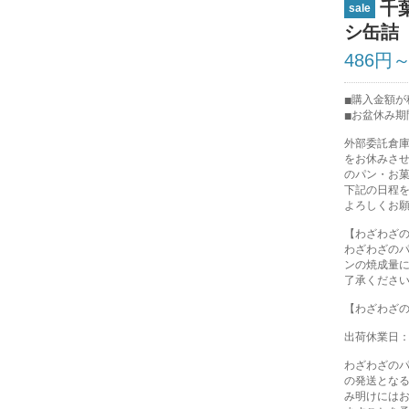
千
sale
シ缶詰
486円
購入金額が税
お盆休み期
外部委託倉
をお休みさ
のパン・お
下記の日程
よろしくお
【わざわざ
わざわざの
ンの焼成量
了承くださ
【わざわざ
出荷休業日：8
わざわざの
の発送とな
み明けには