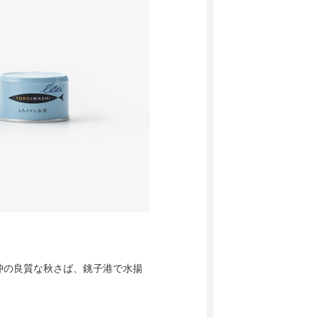
沖の良質な秋さば、銚子港で水揚
。