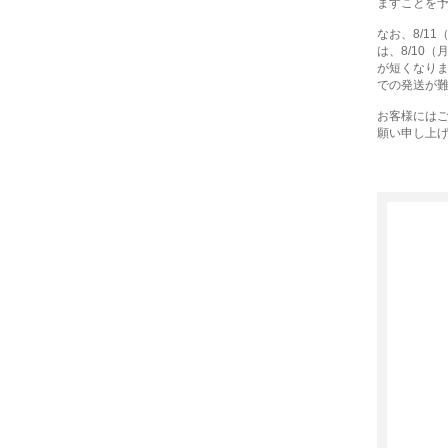
ますことを
なお、8/1
は、8/10
が短くなり
での発送が
お客様には
願い申し上