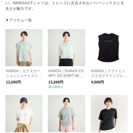
い。NANGAのTシャツは、トレンドに左右されないベーシックさと丈
夫さが魅力です。
▼アイテム一覧
NANGA｜エクスカー
NANGA｜DotAir® CO
NANGA｜ドライミッ
ションショートスリー
MFY S/S SHIRT W/ド
クスタグラインフレン
ブブラウス （ウィメ
ットエア® コンフィー
チスリーブティー
13,200円
13,200円
5,500円
ンズ）/EXCURSION
ショートスリーブシャ
（ウィメンズ）/DRY
再入荷待ち
S/S BLOUSE W
ツ (ウィメンズ)
MIX TAGLINE F/S TEE
W