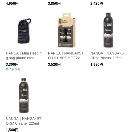
E
4,950円
3,850円
2,420円
NANGA｜Mini sleepin
NANGA｜NANGA×ST
NANGA｜NANGA×ST
g bag phone case
ORM CARE SET 225
ORM Proofer 225ml
ml
3,300円
3,520円
1,980円
再入荷待ち
NANGA｜NANGA×ST
ORM Cleaner 225ml
1,540円