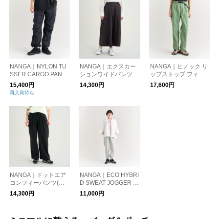
NANGA｜NYLON TU
NANGA｜エクスカー
NANGA｜ヒノック リ
SSER CARGO PANT
ションワイドパンツ（
ップストップ フィー
S/ナイロンタッサー
ウィメンズ）/EXCUR
ルド パンツ(レディー
15,400円
14,300円
17,600円
カーゴパンツ
SION WIDE PANTS W
ス)/HINOC RIPSTOP
再入荷待ち
FIELD PANTS W(WO
MEN)
NANGA｜ドットエア
NANGA｜ECO HYBRI
コンフィーパンツ(ウ
D SWEAT JOGGER P
ィメンズ)/DotAir COM
ANTS W/エコハイブリ
14,300円
11,000円
FY PANTS W
ッドスェットジョガー
パンツウィメンズ