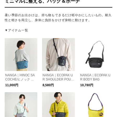
ミニマルに整える、バッグ＆ポーチ
暑い季節のお出かけは、持ち物もできるだけ軽やかにしたいもの。耐久
性と軽さを両立し、身体に負担をかけず身軽に動けます。
▼アイテム一覧
NANGA｜HINOC SA
NANGA｜ECOPAK U
NANGA｜ECOPAK U
COCHE/ヒノック サ
R SHOULDER POUC
R BODY BAG
コッシュ
H
11,000円
8,580円
10,780円