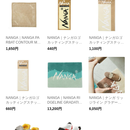
NANGA｜NANGA PA
NANGA｜ナンガロゴ
NANGA｜ナンガロゴ
RBAT CONTOUR MA
カッティングステッカ
カッティングステッカ
P BANDANA/ナンガ
ー/NANGA LOGO CU
ー/NANGA LOGO CU
1,650円
440円
1,100円
パルバット コントア
TTING STICKER
TTING STICKER
ーマップ バンダナ
NANGA｜ナンガロゴ
NANGA｜NANGA RI
NANGA｜ナンガ リッ
カッティングステッカ
DGELINE GRADATIO
ジライン グラデーシ
ー/NANGA LOGO CU
N RUG
ョン ルーム シューズ/
660円
13,200円
6,050円
TTING STICKER
NANGA RIDGELINE
GRADATION ROOM S
HOES