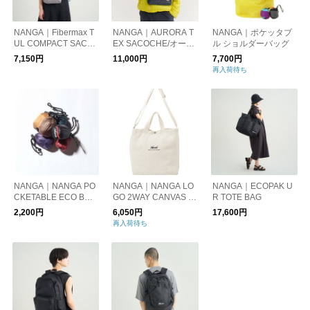
NANGA｜Fibermax T
NANGA｜AURORA T
NANGA｜ポケッタブ
UL COMPACT SACO
EX SACOCHE/オーロ
ル ショルダーバッグ
CHE
ラテックス サコッシ
7,150円
11,000円
7,700円
ュ
再入荷待ち
NANGA｜NANGA PO
NANGA｜NANGA LO
NANGA｜ECOPAK U
CKETABLE ECO BAG
GO 2WAY CANVAS T
R TOTE BAG
(LIVE THE LIFE)
OTE BAG
2,200円
6,050円
17,600円
再入荷待ち