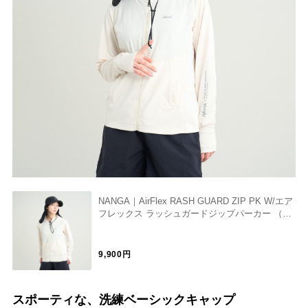
NANGA｜AirFlex RASH GUARD ZIP PK W/エア
フレックス ラッシュガードジップパーカー （ウ
ィメンズ）
9,900円
スポーティな、洗練ベーシックキャップ