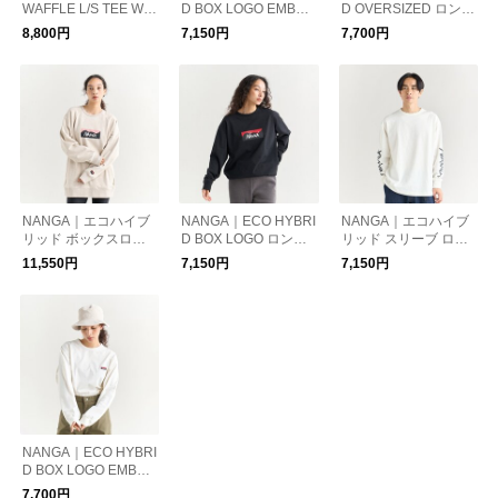
WAFFLE L/S TEE W/
D BOX LOGO EMBRO
D OVERSIZED ロング
エアフレックス ワッ
IDERY L／S TEE W
スリーブTシャツ
8,800円
7,150円
7,700円
フル ロングスリーブ T
シャツ（ ウィメン
ズ）
NANGA｜エコハイブ
NANGA｜ECO HYBRI
NANGA｜エコハイブ
リッド ボックスロゴ
D BOX LOGO ロング
リッド スリーブ ロゴ
スウェットシャツ
スリーブTシャツ
ロングスリーブティ
11,550円
7,150円
7,150円
ー/ECO HYBRID SLV
LOGO L/S TEE(UNIS
EX)
NANGA｜ECO HYBRI
D BOX LOGO EMBRO
IDERY L/S TEE/エコ
7,700円