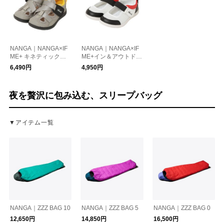
NANGA｜NANGA×IF
NANGA｜NANGA×IF
ME+ キネティックウ
ME+イン＆アウトドア
ォーターサンダル（キ
上履き
6,490円
4,950円
ッズ）
夜を贅沢に包み込む、スリープバッグ
▼アイテム一覧
NANGA｜ZZZ BAG 10
NANGA｜ZZZ BAG 5
NANGA｜ZZZ BAG 0
12,650円
14,850円
16,500円