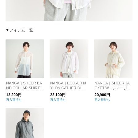
▼アイテム一覧
NANGA｜SHEER BA
NANGA｜ECO AIR N
NANGA｜SHEER JA
ND COLLAR SHIRT
YLON GATHER BLOU
CKET W シアージャ
W/シアーバンドカラ
SON W/エコエアナイ
ケット （ウィメン
13,200円
23,100円
20,900円
ーシャツ （ウィメン
ロン ギャザーブルゾ
ズ）
再入荷待ち
再入荷待ち
再入荷待ち
ズ）
ン