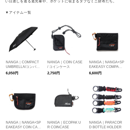
い日差しを遮る遮光傘や、ポケットに収まるタフなミニ財布たち。
▼アイテム一覧
NANGA｜COMPACT
NANGA｜COIN CASE
NANGA｜NANGA×SP
UMBRELLA/コンパク
/ コインケース
EAKEASY COMPACT
トアンブレラ
WALLET
6,050円
2,750円
6,600円
NANGA｜NANGA×SP
NANGA｜ECOPAK U
NANGA｜PARACOR
EAKEASY COIN CAS
R COINCASE
D BOTTLE HOLDER