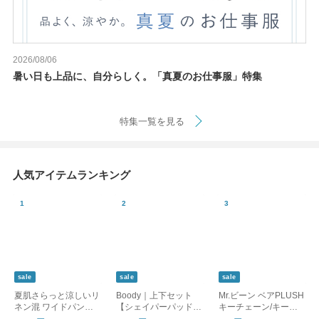
2026/08/06
暑い日も上品に、自分らしく。「真夏のお仕事服」特集
特集一覧を見る
人気アイテムランキング
sale
sale
sale
夏肌さらっと涼しいリ
Boody｜上下セット
Mr.ビーン ベアPLUSH
ネン混 ワイドパンツ /
【シェイパーパッド付
キーチェーン/キーホ
洗える コットンリネ
ブラ】フルブリーフor
ルダー