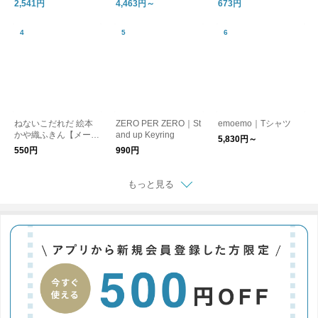
2,541円
4,463円～
673円
ン ベイカーワイドパ
ミディブリーフ セッ
ンツ
ト アンダーウェア ブ
ラジャー パンツ ショ
ーツ 下着 オーガニッ
クバンブー ブーディ
ギフト
ねないこだれだ 絵本
ZERO PER ZERO｜St
emoemo｜Tシャツ
かや織ふきん【メール
and up Keyring
5,830円～
便可】
550円
990円
もっと見る