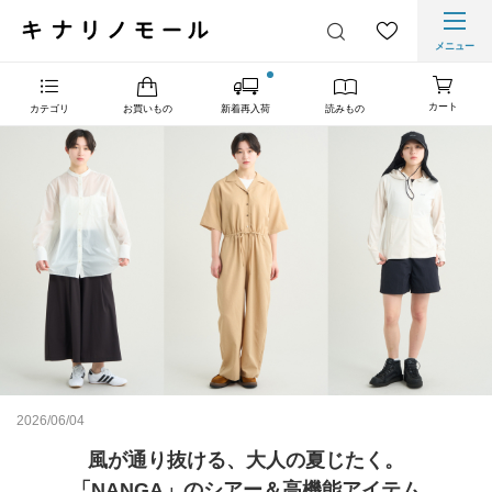
メニュー
カート
カテゴリ
お買いもの
新着再入荷
読みもの
2026/06/04
風が通り抜ける、大人の夏じたく。
「NANGA」のシアー＆高機能アイテム