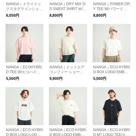
NANGA｜ドライミッ
NANGA｜DRY MIX S/
NANGA｜POWER DR
クスタグラインショー
S SWEAT SHIRT Ｗ/ド
Y TEE W/パワードラ
トスリーブティー（ウ
ライミックス ショー
イ Tシャツ (ウィメン
6,050円
8,800円
8,800円
ィメンズ）/DRY MIX
トスリーブシャツ（
ズ)
TAGLINE S/S TEE W
ウィメンズ）
NANGA｜ECOHYBRI
NANGA｜ドットエア
NANGA｜ECO HYBRI
D TEE W/エコハイブ
コンフィー ショート
D BOX LOGO EMBRO
リッドTシャツ（ウィ
スリーブTシャツ（ウ
IDERY TEE Ｗ
5,500円
9,900円
5,500円
メンズ）
ィメンズ）/DotAir CO
MFY S/S TEE W
NANGA｜ECO HYBRI
NANGA｜ECO HYBRI
NANGA｜ECO HYBRI
D BOX LOGO LOOSE
D BOX LOGO EMBRO
D MT LOGO TEE/エコ