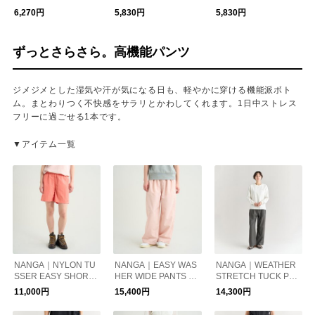
FIT TEE / エコハイブ
IDERY TEE / エコハイ
ハイブリッド MTロゴ
6,270円
5,830円
5,830円
リッド ボックスロゴ
ブリッド ボックスロ
ティー
ルーズフィットティー
ゴ エンブロイダリー
ティー
ずっとさらさら。高機能パンツ
ジメジメとした湿気や汗が気になる日も、軽やかに穿ける機能派ボト
ム。まとわりつく不快感をサラリとかわしてくれます。1日中ストレス
フリーに過ごせる1本です。
▼アイテム一覧
NANGA｜NYLON TU
NANGA｜EASY WAS
NANGA｜WEATHER
SSER EASY SHORTS
HER WIDE PANTS W/
STRETCH TUCK PAN
W/ナイロンタッサー
イージーワッシャーワ
TS W/ウェザーストレ
11,000円
15,400円
14,300円
イージーショーツ
イドパンツ（ ウィメ
ッチ タックパンツ
（ウィメンズ）
ンズ）
（ウィメンズ）