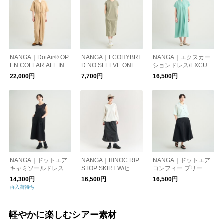
NANGA｜DotAir® OP
NANGA｜ECOHYBRI
NANGA｜エクスカー
EN COLLAR ALL IN O
D NO SLEEVE ONEPI
ションドレス/EXCUR
NE W/ドットエア® オ
ECE/エコハイブリッ
SION DRESS
22,000円
7,700円
16,500円
ープンカラーオールイ
ドノースリーブワンピ
ンワン（ ウィメン
ース
ズ）
NANGA｜ドットエア
NANGA｜HINOC RIP
NANGA｜ドットエア
キャミソールドレス/D
STOP SKIRT W/ヒノ
コンフィー プリーツ
otAir CAMISOLE DRE
ックリップストップ
スカート （ウィメン
14,300円
16,500円
16,500円
SS
スカート（ウィメン
ズ）/DotAir COMFY P
再入荷待ち
ズ）
LEATED SKIRT W
軽やかに楽しむシアー素材