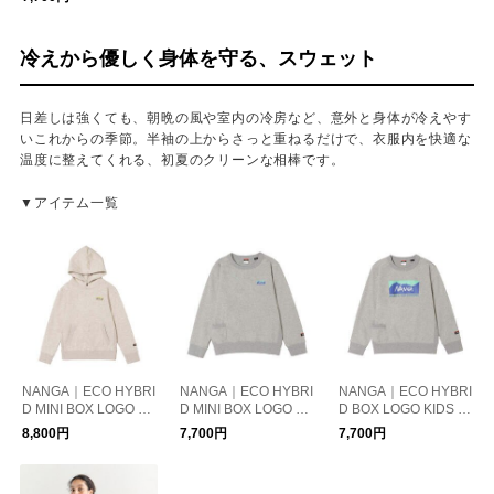
ハイブリッド ボック
スロゴ エンブロイダ
リー ロングスリーブ
冷えから優しく身体を守る、スウェット
ティー
日差しは強くても、朝晩の風や室内の冷房など、意外と身体が冷えやす
いこれからの季節。半袖の上からさっと重ねるだけで、衣服内を快適な
温度に整えてくれる、初夏のクリーンな相棒です。
▼アイテム一覧
NANGA｜ECO HYBRI
NANGA｜ECO HYBRI
NANGA｜ECO HYBRI
D MINI BOX LOGO KI
D MINI BOX LOGO KI
D BOX LOGO KIDS S
DS SWEAT HOODIE
DS SWEATSHIRT
WEATSHIRT
8,800円
7,700円
7,700円