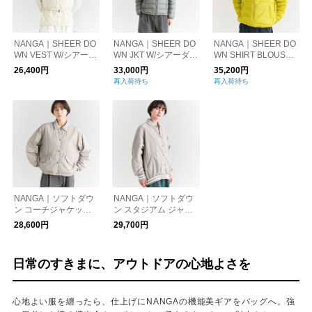
NANGA｜SHEER DO
NANGA｜SHEER DO
NANGA｜SHEER DO
WN VEST W/シアーダ
WN JKT W/シアーダウ
WN SHIRT BLOUSO
ウンベスト（レディー
ンジャケット
N/シアーダウンシャツ
26,400円
33,000円
35,200円
ス）
ブルゾン
再入荷待ち
再入荷待ち
NANGA｜ソフトダウ
NANGA｜ソフトダウ
ン コーチジャケット
ン スタジアム ジャケ
SOFT DOWN COACH
ット SOFT DOWN ST
28,600円
29,700円
JKT W
ADIUM JKT W
日常のすきまに、アウトドアの心地よさを
心地よい服を纏ったら、仕上げにNANGAの機能美ギアをバッグへ。強