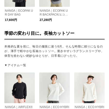
NANGA｜ECOPAK U
NANGA｜ECOPAK U
R DAY BAG
R BACKPACK/エコパ
ック UR バックパック
17,600円
27,280円
季節の変わり目に。長袖カットソー
本格的な夏を前に、毎日の服装に迷う6月。そんな時期に頼りになるの
が、薄手で軽やかな長袖カットソー。動きやすいラグランスリーブや、
体型を拾わない絶妙なゆとりが、日常着にぴったり。
▼アイテム一覧
NANGA｜AIRFLEX®
NANGA｜ECO HYBRI
NANGA｜ECO HYBRI