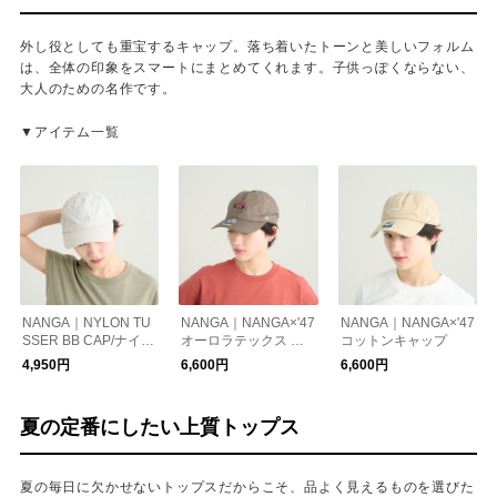
外し役としても重宝するキャップ。落ち着いたトーンと美しいフォルム
は、全体の印象をスマートにまとめてくれます。子供っぽくならない、
大人のための名作です。
▼アイテム一覧
NANGA｜NYLON TU
NANGA｜NANGA×'47
NANGA｜NANGA×'47
SSER BB CAP/ナイロ
オーロラテックス キ
コットンキャップ
ンタッサーBBキャッ
ャップ
4,950円
6,600円
6,600円
プ
夏の定番にしたい上質トップス
夏の毎日に欠かせないトップスだからこそ、品よく見えるものを選びた