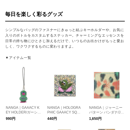
毎日を楽しく彩るグッズ
シンプルなバッグのファスナーにきゅっと結ぶキーホルダーや、お気に
入りのボトルをカスタムするステッカー。チャーミングなエッセンスを
日常の持ち物にひとさじ加えるだけで、いつものお出かけがもっと愛お
しく、ワクワクするものに変わりますよ。
▼アイテム一覧
NANGA｜GAAACY K
NANGA｜HOLOGRA
NANGA｜ジャーニー
EY HOLDER/ガーシー
PHIC GAAACY SQUA
パターン バンダナ/JO
キーホルダー
RE STICKER / ホログ
URNEY PATTERN BA
990円
440円
1,650円
ラフィックガーシース
NDANA
クエアステッカー