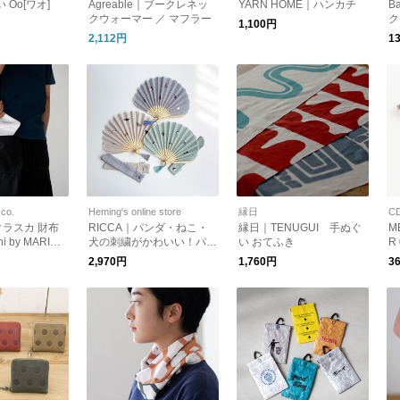
い Oo[ワオ]
Agreable｜ブークレネッ
YARN HOME｜ハンカチ
B
ay
クウォーマー ／ マフラー
ク
1,100円
A
2,112円
1
S
w
 co.
Heming's online store
縁日
C
クラスカ 財布
RICCA｜パンダ・ねこ・
縁日｜TENUGUI 手ぬぐ
M
i by MARINE
犬の刺繍がかわいい！パル
い おてふき
R
デイ ミニウォ
扇子 [ゆうパケット対応] ギ
2,970円
1,760円
3
0856 シルバ
フト