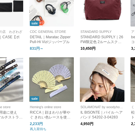
sale
の店 わざわざ
CDC GENERAL STORE
STANDARD SUPPLY
ア
E｜CASE【ポ
DETAIL｜Maratac Zipper
STANDARD SUPPLY｜26
b
Pull-Hi Viz/ジッパープル
FW限定色 2ルームスクエ
コ
アポーチL "SIMPLICITY LI
傘
831円～
10,450円
3
MITED COLOR" 2R SQUA
RE POUCH L スタンダー
ドサプライ ポーチ ギフト
プレゼント
sale
ne store
Heming's online store
SOLAMONAT by woodyhouse
く
｜多用途に使え
RICCA｜顔まわりが華や
IL BISONTE｜パイル ヘア
松
マルチストラッ
ぐ きれい色レースを使っ
バンド 54202-3-04283
ト
年春夏新作 [ゆう
たメロー扇子 [ゆうパケッ
牛
2,233円
4,950円
2
] ギフト
ト対応] ギフト
sh
再入荷待ち