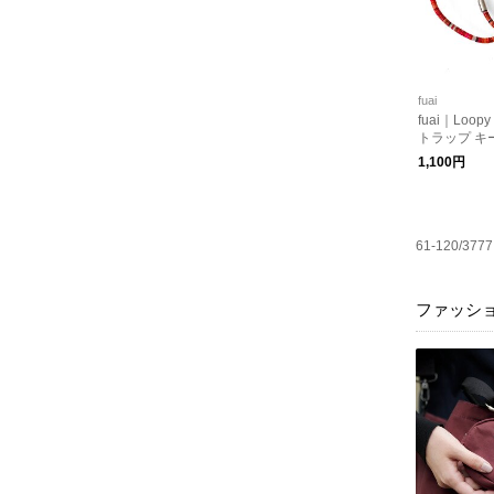
fuai
fuai｜Loo
トラップ キ
1,100円
61-120/3777
ファッシ