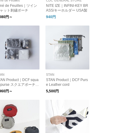
né de Feuilles
CDC GENERAL STORE
rné de Feuilles｜ツイン
NITE IZE｜INFINI-KEY BR
ャット刺繍ポーチ
ASS/キーホルダー USA製
,080円～
940円
TAN
STAN
TAN Product｜DCF squa
STAN Product｜DCF Purs
e purse スクエアポーチ
e Leather cord
ダイニーマ エアポッズ
,960円～
5,500円
ICOH GR3