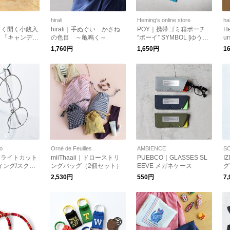
hirali
Heming's online store
ha
大きく開く小銭入
hirali｜手ぬぐい かさね
POY｜携帯ゴミ箱ポーチ
H
り「キャンデ
の色目 ～亀鳴く～
“ポーイ” SYMBOL [ゆうパ
ur
ショートウォレ
ケット対応] ギフト チャー
1,760円
1,650円
1
1-27】財布
ム
to
Orné de Feuilles
AMBIENCE
ルーライトカット
miiThaaii｜ドローストリ
PUEBCO｜GLASSES SL
I
ィング/スクリ
ングバッグ（2個セット）
EEVE メガネケース
グ
za” iraiza-y
e
2,530円
550円
7