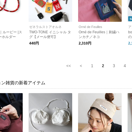
s
ゼネラルストアオルネ
Orné de Feuilles
ア
py｜ルーピー |ス
TWO-TONE イニシャル タ
Orné de Feuilles｜刺繍ハ
b
ーホルダー
グ【メール便可】
ンカチ／ネコ
の
ー
440円
2,310円
2
<<
<
1
2
3
4
ョン雑貨の新着アイテム