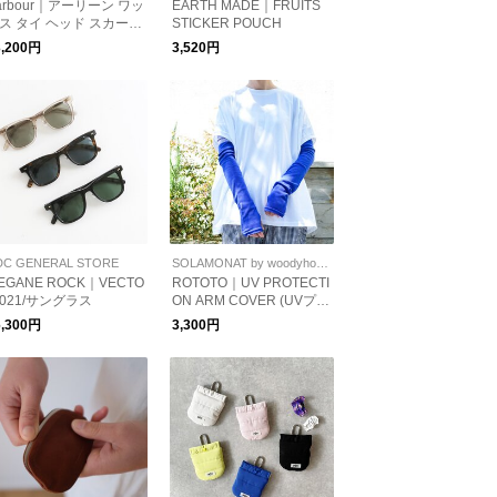
arbour｜アーリーン ワッ
EARTH MADE｜FRUITS
ス タイ ヘッド スカーフ
STICKER POUCH
RLENE WAX TIE HEAD
3,200円
3,520円
CARF lac0371 【2026a
先行受注会】
DC GENERAL STORE
SOLAMONAT by woodyhouse
EGANE ROCK｜VECTO
ROTOTO｜UV PROTECTI
 021/サングラス
ON ARM COVER (UVプロ
テクションアームカバー r
6,300円
3,300円
5137