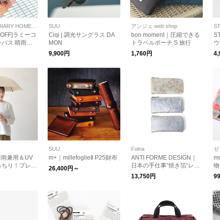
STAMP AND DIARY HOME STORE
SUU
アンジェ web shop
S
30%OFF]ラミーコ
Ciqi | 調光サングラス DA
bon moment｜圧縮できる
S
バス 晴雨兼
MON
トラベルポーチ S 旅行
ウ
M
9,900円
1,760円
4
R
ー
SUU
Folna
ゼ
｜晴雨兼用＆UV
m+｜millefoglieⅡ P25財布
ANTI FORME DESIGN｜
m
っちり！プレー
日本の手仕事“焼き箔“レザ
物
26,400円～
ンブレラ 長
ー スマートLファスナー長
可
13,750円
9
/日傘/紫外線対
財布
グッズ