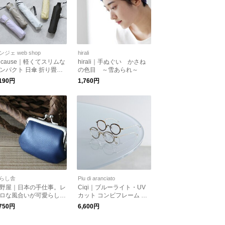
ンジェ web shop
hirali
ecause｜軽くてスリムな
hirali｜手ぬぐい かさね
ンパクト 日傘 折り畳み
の色目 ～雪あられ～
,190円
1,760円
らし舎
Piu di aranciato
野屋｜日本の手仕事。レ
Ciqi｜ブルーライト・UV
ロな風合いが可愛らしい
カット コンビフレーム リ
革 ミニがま口 財布 kura
ーディンググラス 老眼鏡
,750円
6,600円
isha
“Herbie” herbie