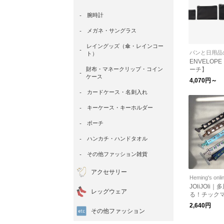
腕時計
メガネ・サングラス
レイングッズ（傘・レインコー
パンと日用品
ト）
ENVELOP
財布・マネークリップ・コイン
ーチ】
ケース
4,070円～
カードケース・名刺入れ
キーケース・キーホルダー
ポーチ
ハンカチ・ハンドタオル
その他ファッション雑貨
アクセサリー
Heming's onli
JOliJOli
レッグウェア
る！チック
プL 2026
2,640円
パケット対応
その他ファッション