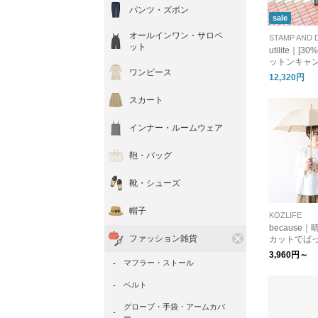
パンツ・ズボン
sale
オールインワン・サロペ
ット
utilite｜[
ットンキャン
ワンピース
用長傘
12,320円
スカート
インナー・ルームウェア
鞄・バッグ
靴・シューズ
帽子
KOZLIFE
because
ファッション雑貨
カットでば
ンカラーア
3,960円～
傘/折り畳み
マフラー・ストール
策 トラベル
ベルト
グローブ・手袋・アームカバ
ー