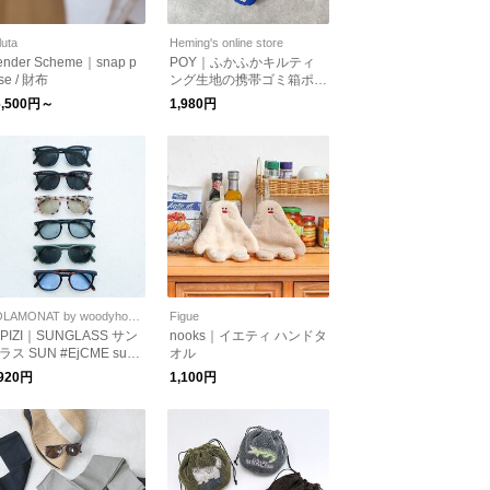
luta
Heming's online store
ender Scheme｜snap p
POY｜ふかふかキルティ
se / 財布
ング生地の携帯ゴミ箱ポー
チ ”ポーイ” MINI PUFF [ゆ
6,500円～
1,980円
うパケット対応] ギフト チ
ャーム
SOLAMONAT by woodyhouse
Figue
ZIPIZI｜SUNGLASS サン
nooks｜イエティ ハンドタ
ラス SUN #EjCME sun-
オル
,920円
1,100円