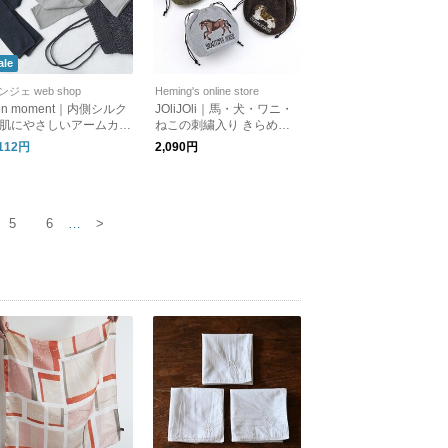
ale
ンジェ web shop
Heming's online store
on moment｜内側シルク
JOliJOli｜馬・犬・ワニ・
肌にやさしいアームカバ
ねこの刺繍入り きらめく
 ロングタイプ
ラメのローカルズ巾着ポー
,112円
2,090円
チ [ギフト]
5
6
…
>