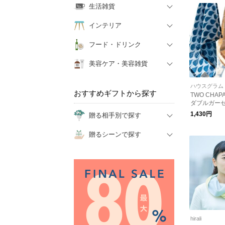
生活雑貨
インテリア
フード・ドリンク
美容ケア・美容雑貨
ハウスグラム
おすすめギフトから探す
TWO CHA
ダブルガー
ハンカチ）
1,430円
贈る相手別で探す
【母の日】
贈るシーンで探す
hirali