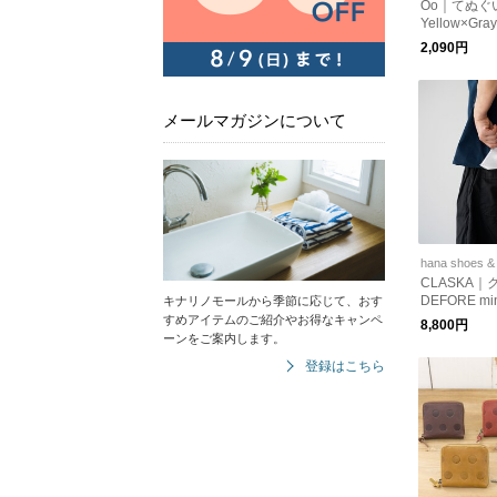
Oo｜てぬぐ
Yellow×Gr
2,090円
メールマガジンについて
hana shoes &
CLASKA｜
DEFORE min
キナリノモールから季節に応じて、おす
DAY マリン
すめアイテムのご紹介やお得なキャンペ
8,800円
レット 3211
ーンをご案内します。
ー
登録はこちら