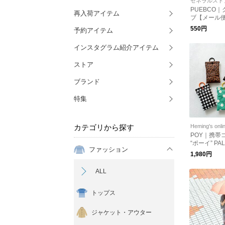
ゼネラルスト
PUEBCO
再入荷アイテム
ブ【メール
550円
予約アイテム
インスタグラム紹介アイテム
ストア
ブランド
特集
カテゴリから探す
Heming's onli
POY｜携帯
“ポーイ” PA
ファッション
ケット対応]
1,980円
ム
ALL
トップス
ジャケット・アウター