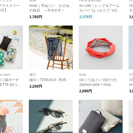
アオルネ
hirali
Piu di aranciato
Or
｜グラススリー
hirali｜手ぬぐい かさね
en Lille｜レッグ＆アーム
O
便可】
の色目 ～牛冷やす～
カバー “はっかとう” el244
キ
01a
1,760円
2,376円
3
ne store
縁日
hirali
S
ゴミ箱ポーチ
縁日｜TENUGUI - 民布 -
Oo｜てぬぐい Oo[ワオ]
S
LETTE [ゆうパ
Salmon pink × Gray
r
2,200円
 ギフト チャー
2,090円
3
R