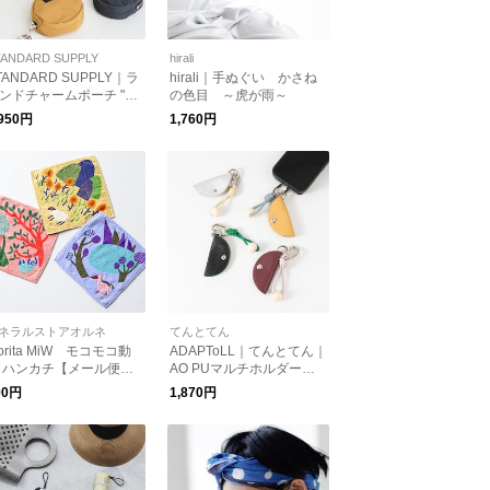
TANDARD SUPPLY
hirali
TANDARD SUPPLY｜ラ
hirali｜手ぬぐい かさね
ンドチャームポーチ "SI
の色目 ～虎が雨～
PLICITY" ROUND CHA
,950円
1,760円
M POUCH プレゼント ポ
チ ギフト
ネラルストアオルネ
てんとてん
orita MiW モコモコ動
ADAPToLL｜てんとてん｜
 ハンカチ【メール便
AO PUマルチホルダーチ
】
ャーム
90円
1,870円