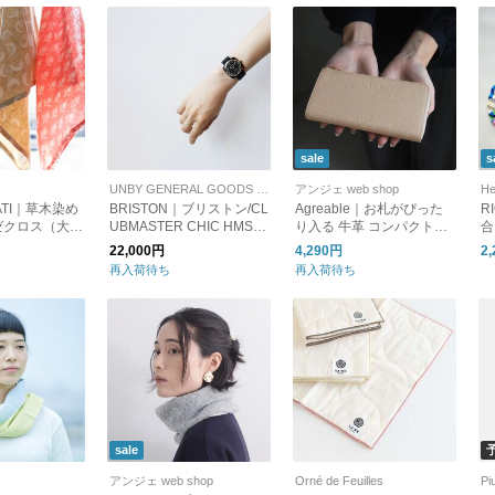
sale
s
UNBY GENERAL GOODS STORE
アンジェ web shop
He
PATI｜草木染め
BRISTON｜ブリストン/CL
Agreable｜お札がぴった
R
ゼクロス（大判
UBMASTER CHIC HMS SI
り入る 牛革 コンパクトな
合
【プレゼント】
LVER
長財布
ム
22,000円
4,290円
2
【新生活】
ギ
再入荷待ち
再入荷待ち
sale
アンジェ web shop
Orné de Feuilles
Pi