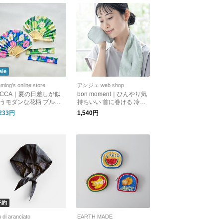
ale
ming's online store
アンジェ web shop
ICCA｜夏の日差しが似
bon moment｜ひんやり気
うモダンな花柄 ブルー
持ちいい 首に巻ける 冷感
扇子 [ゆうパケット対応]
タオルハンカチ
,233円
1,540円
フト
予約
u di aranciato
EARTH MADE