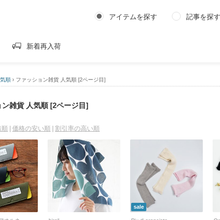
アイテムを探す
記事を探
新着再入荷
人気順
›
ファッション雑貨 人気順 [2ページ目]
ン雑貨 人気順 [2ページ目]
着順
価格の安い順
割引率の高い順
sale