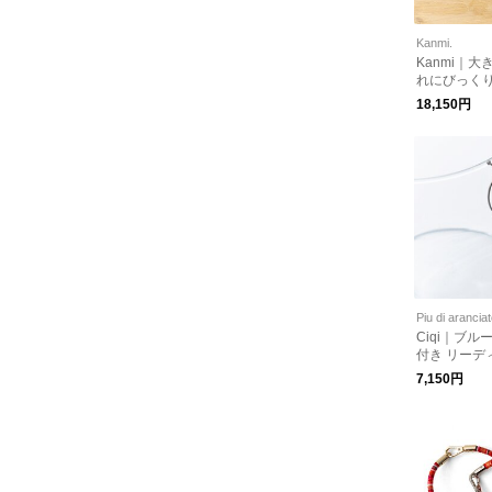
Kanmi.
Kanmi｜
れにびっく
ィ BOX 
18,150円
ット」【WL1
Piu di arancia
Ciqi｜ブ
付き リーデ
ーングラス“Irai
7,150円
o