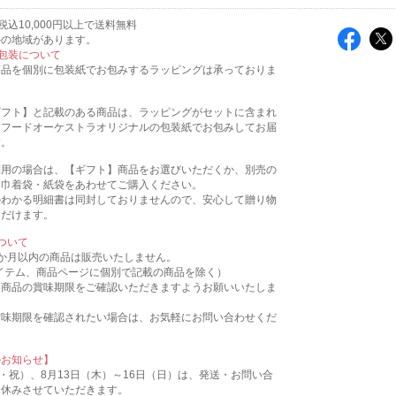
込10,000円以上で送料無料
外の地域があります。
包装について
商品を個別に包装紙でお包みするラッピングは承っておりま
ギフト】と記載のある商品は、ラッピングがセットに含まれ
。フードオーケストラオリジナルの包装紙でお包みしてお届
す。
利用の場合は、【ギフト】商品をお選びいただくか、別売の
用巾着袋・紙袋をあわせてご購入ください。
のわかる明細書は同封しておりませんので、安心して贈り物
ただけます。
ついて
か月以内の商品は販売いたしません。
イテム、商品ページに個別で記載の商品を除く）
各商品の賞味期限をご確認いただきますようお願いいたしま
賞味期限を確認されたい場合は、お気軽にお問い合わせくだ
のお知らせ】
火・祝）、8月13日（木）～16日（日）は、発送・お問い合
お休みさせていただきます。