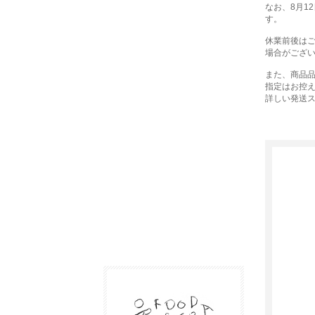
なお、8月1
す。
休業前後は
場合がござ
また、商品品
指定はお控
詳しい発送