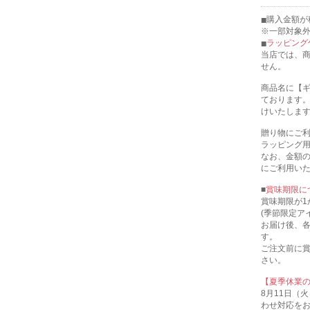
購入金額が税
※一部対象
ラッピング
当店では、
せん。
商品名に【
ております
けいたしま
贈り物にご
ラッピング
なお、金額
にご利用い
■
賞味期限に
賞味期限が1
(季節限定ア
お届け後、
す。
ご注文前に
さい。
【夏季休業
8月11日（
わせ対応を