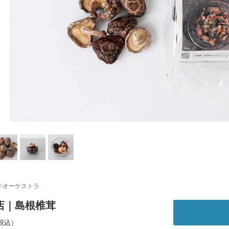
ドオーケストラ
店｜島根椎茸