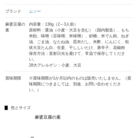
ブランド
ムソー
麻婆豆腐の
内容量：130g（2～3人前）
素
原材料：醤油（小麦・大豆を含む）（国内製造）、もち
米飴、味噌（豆味噌、米味噌）、砂糖、米でん粉、ねぎ
油、ごま油、なたね油、昆布だし、米酢、にんにく、粒
状大豆たん白、生姜、干ししいたけ、唐辛子、花椒粉
保存方法：直射日光を避けて、常温で保存してくださ
い。
28大アレルゲン：小麦、大豆
賞味期限
※賞味期限が1か月以内のものは販売いたしません。（賞
味期限につきましては、別途、お問い合わせくださ
い。）
色とサイズ
麻婆豆腐の素