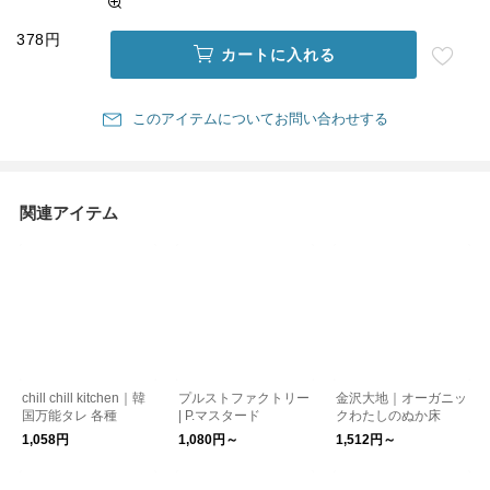
378円
カートに入れる
このアイテムについてお問い合わせする
関連アイテム
chill chill kitchen｜韓
プルストファクトリー
金沢大地｜オーガニッ
国万能タレ 各種
| P.マスタード
クわたしのぬか床
1,058円
1,080円～
1,512円～