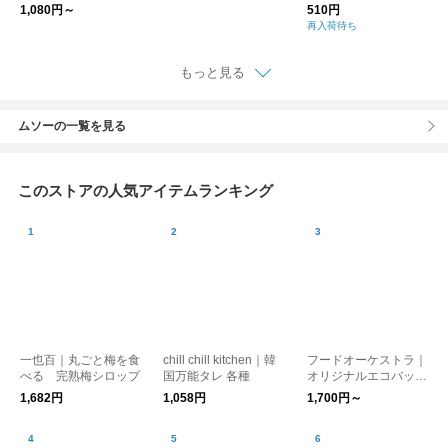
鯖節とアオサが香る浅
1,080円～
510円
漬け塩（110g）
再入荷待ち
もっと見る
ムソーの一覧を見る
このストアの人気アイテムランキング
一也百｜丸ごと梅を食
chill chill kitchen｜韓
フードオーケストラ｜
べる 完熟梅シロップ
国万能タレ 各種
オリジナルエコバッグ
【ゆうパケット対応】
1,682円
1,058円
1,700円～