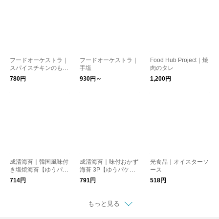
フードオーケストラ｜
フードオーケストラ｜
Food Hub Project｜焼
スパイスチキンのもと
手塩
肉のタレ
【ゆうパケット対応】
780円
930円～
1,200円
成清海苔｜韓国風味付
成清海苔｜味付おかず
光食品｜オイスターソ
き塩焼海苔【ゆうパケ
海苔 3P【ゆうパケッ
ース
ット対応】
ト対応】
714円
791円
518円
もっと見る