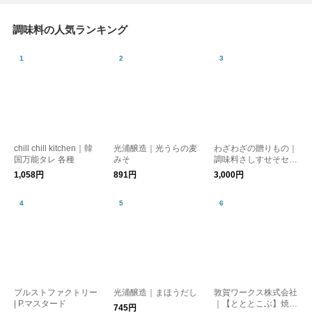
調味料の人気ランキング
chill chill kitchen｜韓
光浦醸造｜光うらの麦
わざわざの贈りもの｜
国万能タレ 各種
みそ
調味料さしすせそセッ
ト【ギフト】
1,058円
891円
3,000円
プルストファクトリー
光浦醸造｜まほうだし
敦賀ワークス株式会社
| P.マスタード
｜【とととこぶ】焼き
745円