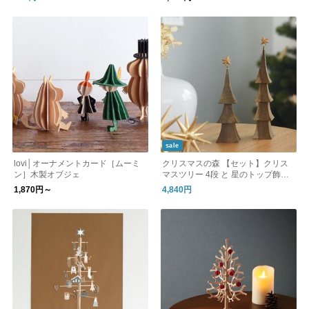
sale
lovi│オーナメントカード［ムーミ
クリスマスの森 【セット】クリス
ン］木製オブジェ
マスツリー 4段 と 星のトップ飾り
／845 Hashigo
1,870円～
4,840円