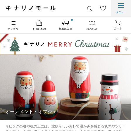
メニュー
カート
カテゴリ
お買いもの
新着再入荷
読みもの
オーナメント・オブジェ
リビングの棚や机の上には、北欧らしい素朴で温かみを感じる妖精やツリー