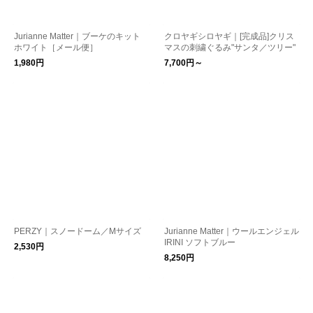
Jurianne Matter｜ブーケのキット
クロヤギシロヤギ｜[完成品]クリス
ホワイト［メール便］
マスの刺繍ぐるみ"サンタ／ツリー"
1,980円
7,700円～
PERZY｜スノードーム／Mサイズ
Jurianne Matter｜ウールエンジェル
IRINI ソフトブルー
2,530円
8,250円