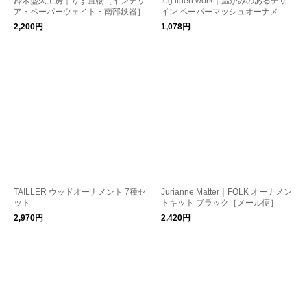
鈴木盛久工房｜りす置物［インテリ
fog linen work｜温かみのあるデザ
ア・ペーパーウェイト・南部鉄器］
イン ペーパーマッシュオーナメン
ト クリスマス kurashisha
2,200円
1,078円
TAILLER ウッドオーナメント 7種セ
Jurianne Matter｜FOLK オーナメン
ット
トキット ブラック［メール便］
2,970円
2,420円