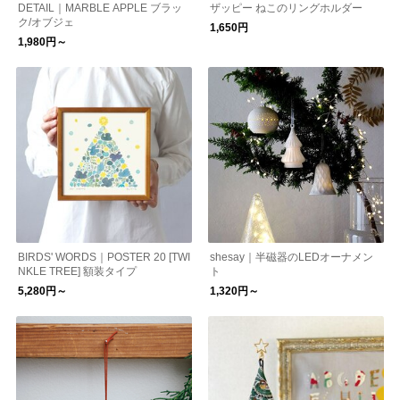
DETAIL｜MARBLE APPLE ブラッ
ザッピー ねこのリングホルダー
ク/オブジェ
1,650円
1,980円～
BIRDS' WORDS｜POSTER 20 [TWI
shesay｜半磁器のLEDオーナメン
NKLE TREE] 額装タイプ
ト
5,280円～
1,320円～