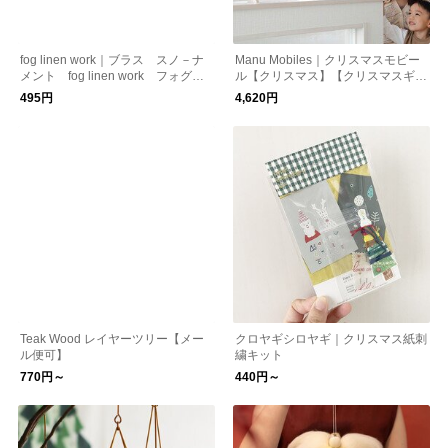
fog linen work｜ブラス スノ－ナ
Manu Mobiles｜クリスマスモビー
メント fog linen work フォグリ
ル【クリスマス】【クリスマスギフ
ネンワーク
ト】
495円
4,620円
Teak Wood レイヤーツリー【メー
クロヤギシロヤギ｜クリスマス紙刺
ル便可】
繍キット
770円～
440円～