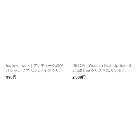
fog linen work｜アンティーク調が
DETOA｜Wooden Push Up Toy S
オシャレ ノアベル Lサイズ クリス
anta&Tree クリスマス/サンタクロ
マス kurashisha
ース
990円
2,508円