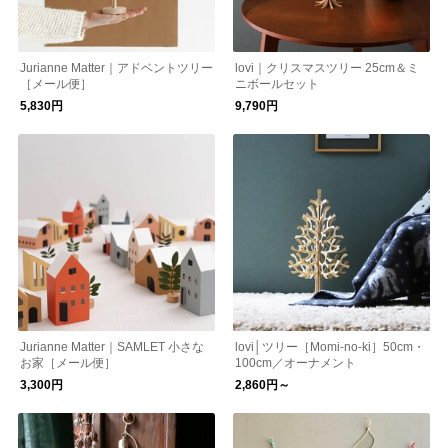
Jurianne Matter｜アドベントツリー
lovi｜クリスマスツリー 25cm＆ミ
［メール便］
ニボールセット
5,830円
9,790円
Jurianne Matter｜SAMLET 小さな
lovi│ツリー［Momi-no-ki］50cm・
お家［メール便］
100cm／オーナメント
3,300円
2,860円～