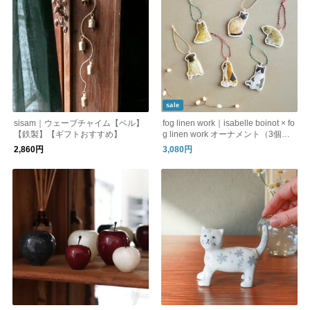
sale
sisam｜ウェーブチャイム【ベル】
fog linen work｜isabelle boinot × fo
【鉄製】【ギフトおすすめ】
g linen work オーナメント（3個セ
ット）
2,860円
3,080円