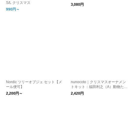
S/L クリスマス
3,080円
990円～
Nordic ツリーオブジェ セット【メ
nunocoto｜クリスマスオーナメン
ール便可】
トキット：福田利之（A）動物たち
と雪だるま [ネコポス対応]
2,200円～
2,420円