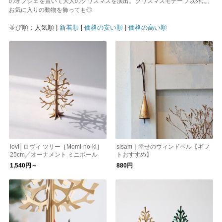
のオブジェを置いて大人のクリスマスを演出。クリスマスモチーフ以外に、
お気に入りの動物を飾っても◎
並び順：
人気順 |
新着順
|
価格の安い順
|
価格の高い順
lovi│ロヴィ ツリー［Momi-no-ki］
sisam｜幸せのウィンドベル【ギフ
25cm／オーナメント ミニボール
トおすすめ】
1,540円～
880円