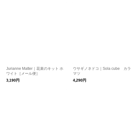
Jurianne Matter｜花束のキット ホ
ウサギノネドコ｜Sola cube カラ
ワイト［メール便］
マツ
3,190円
4,290円