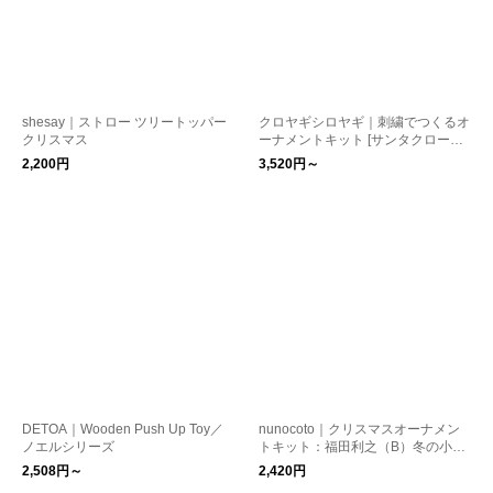
shesay｜ストロー ツリートッパー
クロヤギシロヤギ｜刺繍でつくるオ
クリスマス
ーナメントキット [サンタクロース/
トナカイ/くるみ割り人形] クリスマ
2,200円
3,520円～
ス
DETOA｜Wooden Push Up Toy／
nunocoto｜クリスマスオーナメン
ノエルシリーズ
トキット：福田利之（B）冬の小物
たち [ネコポス対応]
2,508円～
2,420円