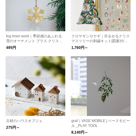
fog linen work｜季節感のあふれる
クロヤギシロヤギ｜吊るせるクリス
雪のオーナメント ブラス クリスマ
マスツリーの刺繍キット[図案付/カ
ス kurashisha
ゴバッグ/バスケット/初心者でも楽
495円
1,760円～
しい/クリスマスのお楽しみ]
古材のハウスオブジェ
graf｜VASE MOBILE | ベースモビー
ル _PLAY TOOL
275円～
8,140円～