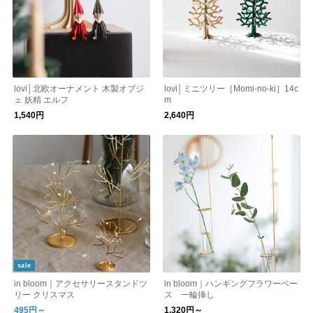
lovi│北欧オーナメント 木製オブジ
lovi│ミニツリー［Momi-no-ki］14c
ェ 妖精 エルフ
m
1,540円
2,640円
sale
in bloom｜アクセサリースタンドツ
in bloom｜ハンギングフラワーベー
リー クリスマス
ス 一輪挿し
495円～
1,320円～