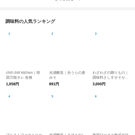
調味料の人気ランキング
chill chill kitchen｜韓
光浦醸造｜光うらの麦
わざわざの贈りもの｜
国万能タレ 各種
みそ
調味料さしすせそセッ
ト【ギフト】
1,058円
891円
3,000円