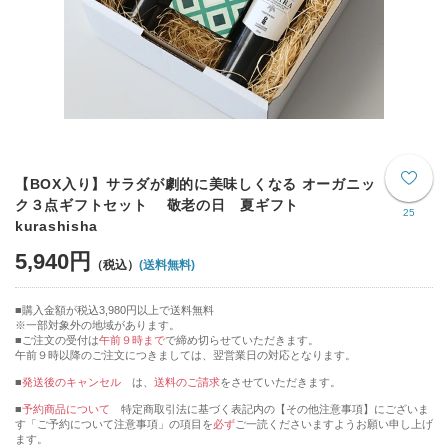
【BOX入り】サラダが劇的に美味しくなる オーガニッ
ク３点ギフトセット 敬老の日 夏ギフト
25
kurashisha
5,940円
(送料無料)
購入金額が税込3,980円以上で送料無料
※一部対象外の地域があります。
ご注文の受付は
午前９時まで
で締め切らせていただきます。
午前９時以降のご注文につきましては、翌営業日の対応となります。
■
発送後のキャンセル
は、
送料のご請求
をさせていただきます。
■
予約商品について
特定商取引法に基づく表記内の【その他注意事項】にございま
す「ご予約について注意事項」の項目を
必ず
ご一読くださいますようお願い申し上げ
ます。