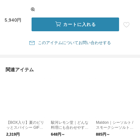
5,940円
カートに入れる
このアイテムについてお問い合わせする
関連アイテム
【BOX入り】夏のピリ
駿河レモン堂｜どんな
Maldon｜シーソルト /
ッとスパイシー GIFT
料理にも合わせやす
スモークシーソルト「
セット mini
い！塩レモン 100g ku
英国王御用達 」世界
2,319円
648円～
885円～
rashisha お中元
の有名シェフが指名す