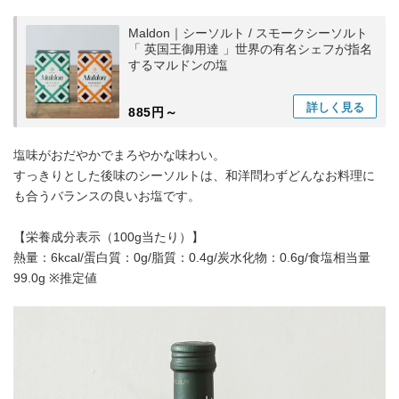
Maldon｜シーソルト / スモークシーソルト
「 英国王御用達 」世界の有名シェフが指名
するマルドンの塩
詳しく
見る
885円～
塩味がおだやかでまろやかな味わい。
すっきりとした後味のシーソルトは、和洋問わずどんなお料理に
も合うバランスの良いお塩です。
【栄養成分表示（100g当たり）】
熱量：6kcal/蛋白質：0g/脂質：0.4g/炭水化物：0.6g/食塩相当量
99.0g ※推定値