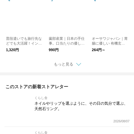
ガエプリュス
普段遣いでも旅行先な
薗部産業｜日本の手仕
オーサワジャパン｜胃
どでも大活躍！インド
事。口当たりの優しい
腸に優しい 有機玄米
綿ブロックプリント巾
ブナれんげ 15.5cm 木
粥 シリーズ kurashis
1,320円
990円
264円～
着 40cm×30cm「母
製 新生活 kurashis
ha
の日」「ギフト」kura
ha
shisha
もっと見る
このストアの新着ストアレター
くらし舎
ネイルやリップを選ぶように、その日の気分で選ぶ、
天然石リング。
2026/08/07
くらし舎