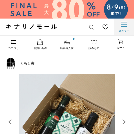
メニュー
カート
カテゴリ
お買いもの
新着再入荷
読みもの
くらし舎