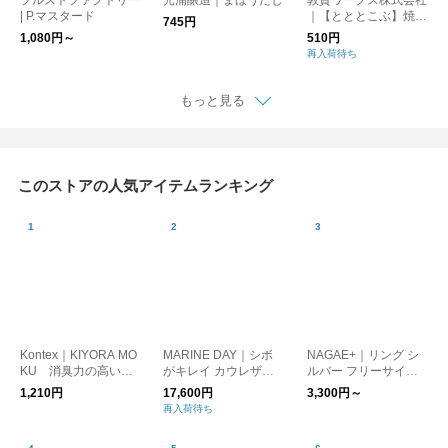
プルストファクトリー
光浦醸造｜まほうだし
敦賀ワークス株式会社
| P.マスタード
｜【とととこぶ】焼き
745円
鯖節とアオサが香る浅
1,080円～
510円
漬け塩（110g）
再入荷待ち
もっと見る
このストアの人気アイテムランキング
Kontex｜KIYORA MO
MARINE DAY｜シボ
NAGAE+｜リング シ
KU 消臭力の高いフ
がキレイ カウレザー
ルバー フリーサイ
ェイスタオル キヨラ
ショルダーバッグ MIN
ズ 錫(すず）ででき
1,210円
17,600円
3,300円～
モク kurashisha
I HAUS ブラック キ
たアクセサリー 指輪 1
再入荷待ち
ナリ kurashisha
0mm幅 15mm幅 20m
m幅 ユニセックス ナ