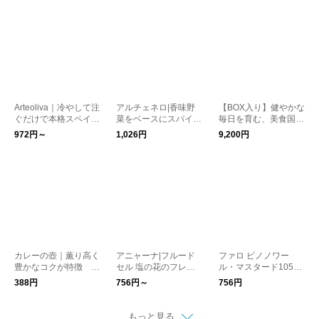
るマルドンの塩
Arteoliva｜冷やして注
アルチェネロ|香味野
【BOX入り】健やかな
ぐだけで本格スペイン
菜をベースにスパイス
毎日を育む、美食国の
スープが完成 ガスパ
を効かせた 有機野菜
ハーモニーギフト お
972円～
1,026円
9,200円
チョ kurashisha 夏
ブイヨン・パウダータ
祝い 父の日 お中
バテ対策に 夏の養生
イプ
元 夏ギフト 敬老の
日
カレーの壺｜薫り高く
アニャーナ|フルード
ファロ ピノノワー
豊かなコクが特徴 コ
セル 塩の花のフレー
ル・マスタード105g
コナッツミルク 200ml
ク 150g ソルトフロム
kurashisha
388円
756円～
756円
ザスプリング 泉の岩
塩 250g kurashisha
もっと見る