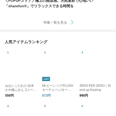
＼POPUPストア／極上の開放感。天然素材で心地いい
「sharefun®︎」でリラックスできる時間を
特集一覧を見る
人気アイテムランキング
sale
ねないこだれだ 絵本
Mr.ビーン ベアPLUSH
ZERO PER ZERO｜St
かや織ふきん【メール
キーチェーン/キーホ
and up Keyring
便可】
ルダー
550円
673円
990円