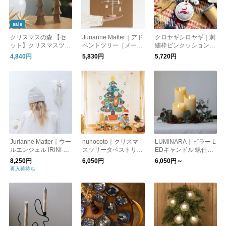
sale
クリスマスの森 【セ
Jurianne Matter｜アド
クロヤギシロヤギ｜刺
ット】クリスマスツリ
ベントツリー［メール
繍枠ピンクッション
ー 4段 と 星のトップ
便］
『あわてんぼうのサン
4,840円
5,830円
5,720円
飾り ／845 Hashigo
タクロース』（3種の
まち針付き）[完成品/
クリスマスギフト]
Jurianne Matter｜ウー
nunocoto｜クリスマ
LUMINARA｜ピラー L
ルエンジェル IRINI ニ
スツリータペストリー
EDキャンドル 蝋仕立
ュートラル
すごろくリスマス (大)
て
8,250円
6,050円
6,050円～
tupera tupera ツペラ
再入荷待ち
ツペラ【クリスマス】
【クリスマスギフト】