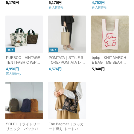
ト バッグ po-010-ma
工
グ ハンドバッグ
5,170円
5,170円
4,752円
再入荷待ち
再入荷待ち
sale
sale
PUEBCO｜VINTAGE
POMTATA｜STYLE S
bpbp｜KNIT MARCH
TENT FABRIC W/PRI
TORE×POMTATA レザ
E BAG MB BEAR
NTED PATTERN BAG
ーライクトートバッグ
キルディスコ マルシ
4,950円
4,576円
5,940円
/ Jungle トートバッグ
ェバッグ
再入荷待ち
リバーシブル
SOLEIL｜ライトリー
The Bagmati｜ジャカ
リュック バックパッ
ード織り トートバッ
ク/トラベルバッグ/軽
グ an-220202-yo