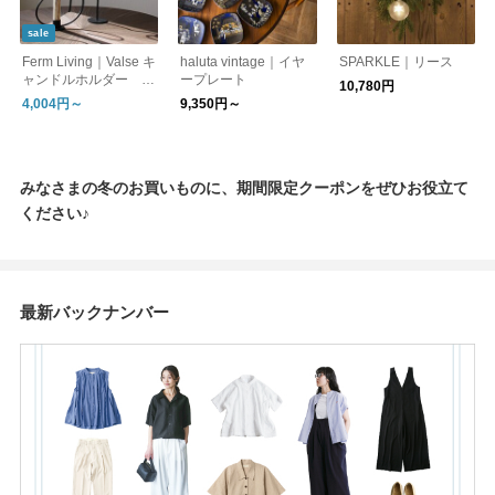
sale
Ferm Living｜Valse キ
haluta vintage｜イヤ
SPARKLE｜リース
ャンドルホルダー 北
ープレート
10,780円
欧/日本正規販売店品
4,004円～
9,350円～
【国内在庫あり】
みなさまの冬のお買いものに、期間限定クーポンをぜひお役立て
ください♪
最新バックナンバー