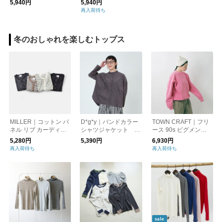
5,940円
5,940円
量/撥水 トラベルグッ
再入荷待ち
ズ
冬のおしゃれを楽しむトップス
MILLER｜コットン パ
D*g*y｜バンドカラー
TOWN CRAFT｜フリ
ネル リブ カーディガ
シャツジャケット 1
ース 90s ピグメント
ン 851c-tr
6Wコーデュロイ D9
クルーネック スウェ
5,280円
5,390円
6,930円
026
ット 長袖シャツ トレ
再入荷待ち
再入荷待ち
ーナー tc25f020-yo ク
リスマス
sale