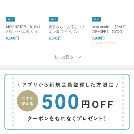
sale
sale
sale
MOONSTAR｜810s H
夏肌さらっと涼しいリ
mao made｜【SALE
ABIL ハビル 靴 シュー
ネン混 ワイドパンツ /
20%OFF】【WOODY
ズ ユニセックス ET05
洗える コットンリネ
別注カラー】クルーネ
6,160円
2,541円
7,920円
1 ムーンスター エイト
ン ベイカーワイドパ
ックカーディガン UV
10％OFFクーポン
テンス
ンツ
カット レディース ト
ップス カーディガン
ボーダー 611113
もっと見る