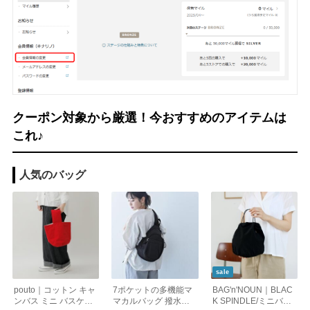
クーポン対象から厳選！今おすすめのアイテムは
これ♪
人気のバッグ
sale
pouto｜コットン キャ
7ポケットの多機能マ
BAG'n'NOUN｜BLAC
ンバス ミニ バスケッ
マカルバッグ 撥水加
K SPINDLE/ミニバッ