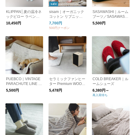
sale
KLIPPAN│麦の温冷ネ
sisam｜オーガニック
SASAWASHI｜ルーム
ックピロー ラベンダ
コットン リブニット
ブーツ／SASAWASHI
ー（北欧柄、ストライ
スリムパンツ【レギン
／温活
10,450円
7,700円
5,500円
プ）ホットパック
ス・スパッツ】【防
500円クーポン
寒・温活】【ギフトお
すすめ】
PUEBCO｜VINTAGE
セラミックファンヒー
COLD BREAKER｜ル
PARACHUTE LINE Q
ター Premium WOOD
ームシューズ
UILTED BLANKET
1000W／ライフオン
5,500円
5,478円
6,380円～
（ブランケット）
プロダクツ
再入荷待ち