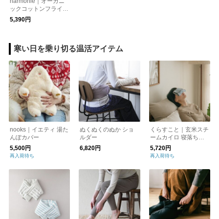
harmonie｜オーガニ
ックコットンフライス
ボーダーロングスリー
5,390円
ブカットソー 883001
1
寒い日を乗り切る温活アイテム
nooks｜イエティ 湯た
ぬくぬくのぬか ショ
くらすこと｜玄米スチ
んぽカバー
ルダー
ームカイロ 寝落ちセ
ット［ギフト/贈り物/
5,500円
6,820円
5,720円
新生活/温活・冷え取
再入荷待ち
再入荷待ち
り］