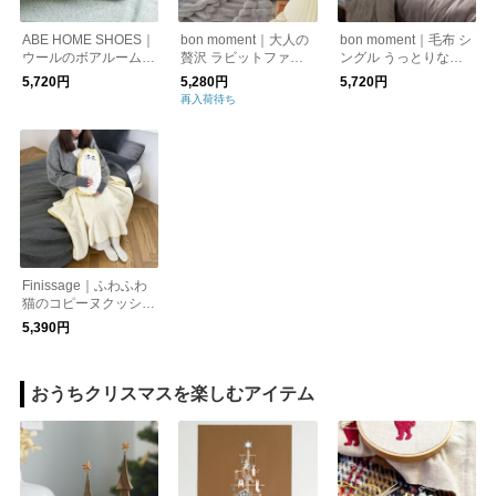
ABE HOME SHOES｜
bon moment｜大人の
bon moment｜毛布 シ
ウールのボアルームシ
贅沢 ラビットファー
ングル うっとりなめ
ューズ
毛布
らかパフ とろける綿
5,720円
5,280円
5,720円
入り3層毛布
再入荷待ち
Finissage｜ふわふわ
猫のコピーヌクッショ
ンブランケット [ギフ
5,390円
ト]
おうちクリスマスを楽しむアイテム