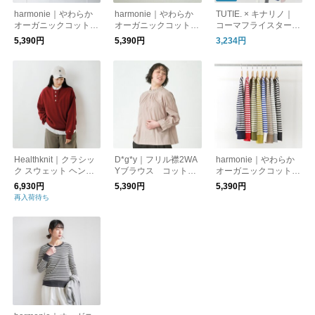
harmonie｜やわらか
harmonie｜やわらか
TUTIE. × キナリノ｜
オーガニックコットン
オーガニックコットン
コーマフライスタート
100％ タートルネッ
100％バイカラーロン
ルネックプルオーバー
5,390円
5,390円
3,234円
ク ボーダー
グTシャツ 長袖シャツ
【キナリノ別注】長袖
Healthknit｜クラシッ
D*g*y｜フリル襟2WA
harmonie｜やわらか
ク スウェット ヘンリ
Yブラウス コットン
オーガニックコットン
ーネック 長袖 プルオ
ローン D8387
100％ 長袖シャツ ボ
6,930円
5,390円
5,390円
ーバー 54005-mt
ーダー
再入荷待ち