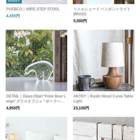
10%OFF
PUEBCO｜WIRE STEP STOOL
リトルシェード ペンダントライト
BRASS
4,455円
5,500円
DETAIL｜Glass Objet "Polar Bear L
ANTRY｜Rustic Wood Curve Table
arge" グラスオブジェ " ポーラーベ
Light
ア ラージ" シロクマのガラスオブジ
4,950円
23,100円
ェ H0165L