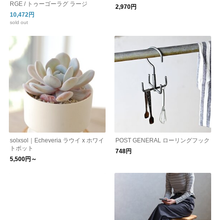
RGE / トゥーゴーラグ ラージ
2,970円
10,472円
sold out
solxsol｜Echeveria ラウイ x ホワイ
POST GENERAL ローリングフック
トポット
748円
5,500円～