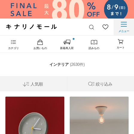
メニュー
カート
カテゴリ
お買いもの
新着再入荷
読みもの
インテリア
(2630件)
人気順
絞り込み