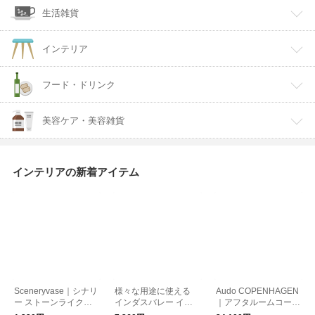
生活雑貨
インテリア
フード・ドリンク
美容ケア・美容雑貨
インテリアの新着アイテム
Sceneryvase｜シナリ
様々な用途に使える
Audo COPENHAGEN
ー ストーンライクミ
インダスバレー イン
｜アフタルームコート
ニポット
ド綿ブロックプリント
ハンガー Lサイズ ラー