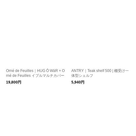
Orné de Feuilles｜HUG Ō WäR × O
ANTRY｜Teak shelf 500 | 棚受け一
rné de Feuilles イブルマルチカバー
体型シェルフ
19,800円
5,940円