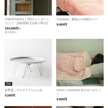
TOM ROSSAU｜TR12 ペンダント
Casselini｜配色かけ布団カバー
ランプ 北欧/照明【お取り寄せ】
9,460円
104,500円～
再入荷待ち
予約
松野屋｜アルマイトちゃぶ台
ichiori｜nichinichi 冬のガーゼケッ
ト
5,500円
9,900円