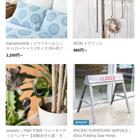
IvanaHelsinki｜イヴァナヘルシン
IRON ドアフック
キ ピローケース 2サイズ 65×45 70
880円～
×50 パウラクッカ 北欧
2,200円～
10%OFF
amabro｜TWO TONE ウォーターデ
PACIFIC FURNITURE SERVICE｜
ィスペンサー【自動水やり器・ガー
Ebco Folding Saw Horse