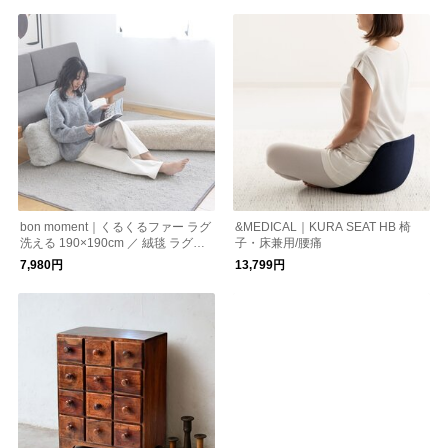
bon moment｜くるくるファー ラグ
&MEDICAL｜KURA SEAT HB 椅
洗える 190×190cm ／ 絨毯 ラグマ
子・床兼用/腰痛
ット
7,980円
13,799円