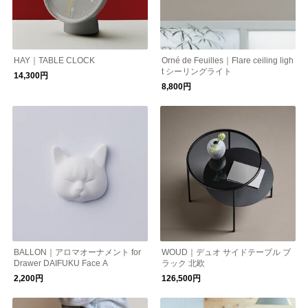
HAY｜TABLE CLOCK
Orné de Feuilles｜Flare ceiling ligh
t シーリングライト
14,300円
8,800円
BALLON｜アロマオーナメント for
WOUD｜デュオ サイドテーブル ブ
Drawer DAIFUKU Face A
ラック 北欧
2,200円
126,500円