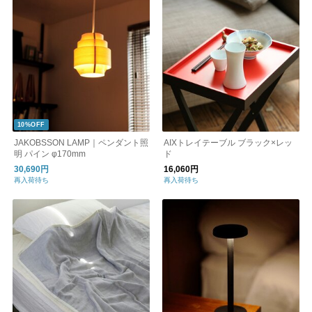
10%OFF
JAKOBSSON LAMP｜ペンダント照
AIXトレイテーブル ブラック×レッ
明 パイン φ170mm
ド
30,690円
16,060円
再入荷待ち
再入荷待ち