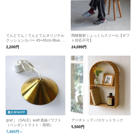
てんとてん｜てんとてんオリジナル
岡崎製材｜ふっくらスツール【ギフ
クッションカバー 45×45cm Blue Fr
ト対応不可】
ill
2,200円
24,099円
最大30%OFF
graf｜［SALE］waft 真鍮 / ワフト
アーチトップ バスケットラック
（ペンダントライト・照明）
5,500円
7,480円～