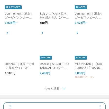
最大20%OFF
10%OFF
bon moment｜湯上り
ねないこだれだ 絵本
bon moment｜湯上り
ガーゼパンツ ルーム
かや織ふきん【メール
ガーゼワンピース ル
パンツ
便可】
ームワンピース
1,936円～
550円
2,475円～
20%OFF
30%OFF
ReKNOT｜炎天下で働
joscille｜SECRET BO
MOONSTAR｜【SAL
く 農家がつくった 手
TANICAL OIL/シーク
E 30%OFF】BANDBA
ぬぐい ハンカチ MFS
レットボタニカルオイ
LLET バンドバレー バ
1,100円
2,480円
3,850円
2610 リノット ギフト
ル
レーシューズ フラッ
10％OFFクーポン
トシューズ bandballet
もっと見る