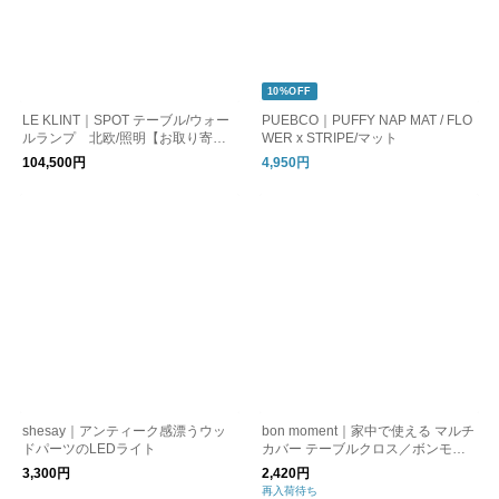
10%OFF
LE KLINT｜SPOT テーブル/ウォー
PUEBCO｜PUFFY NAP MAT / FLO
ルランプ 北欧/照明【お取り寄
WER x STRIPE/マット
せ】
104,500円
4,950円
shesay｜アンティーク感漂うウッ
bon moment｜家中で使える マルチ
ドパーツのLEDライト
カバー テーブルクロス／ボンモマ
ン
3,300円
2,420円
再入荷待ち