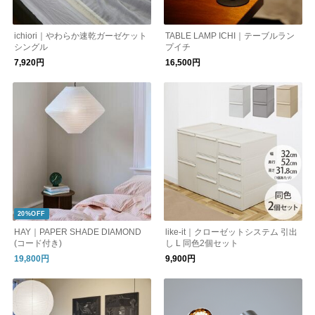
ichiori｜やわらか速乾ガーゼケット
TABLE LAMP ICHI｜テーブルラン
シングル
プイチ
7,920円
16,500円
20%OFF
HAY｜PAPER SHADE DIAMOND
like-it｜クローゼットシステム 引出
(コード付き)
し L 同色2個セット
19,800円
9,900円