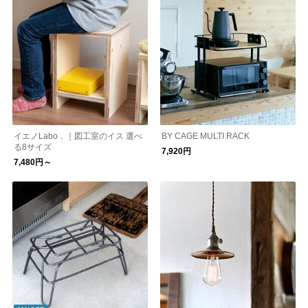
イエノLabo．｜図工室のイス 選べ
BY CAGE MULTI RACK
る8サイズ
7,920円
7,480円～