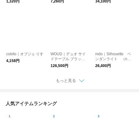
1,320円
7,260円
34,100円
マルチカバー 150×23
ジ ブラック アフター
4cm kurashisha
ルーム 北欧
cobito｜オブジェ りす
WOUD｜デュオ サイ
nido｜Silhouette ペ
ドテーブル ブラック
ンダンライト （n
4,158円
北欧
8）
126,500円
26,400円
もっと見る
人気アイテムランキング