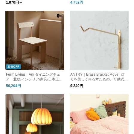
デニング・観葉植物・多肉植物】
1,870円～
4,752円
30%OFF
Ferm Living｜Ark ダイニングチェ
ANTRY｜Brass Bracket Move | 灯
ア 北欧/インテリア/家具/日本正規
りを美しく吊るすための、可動式真
販売店品【国内在庫あり】
鍮ブラケットフック
50,204円
9,240円