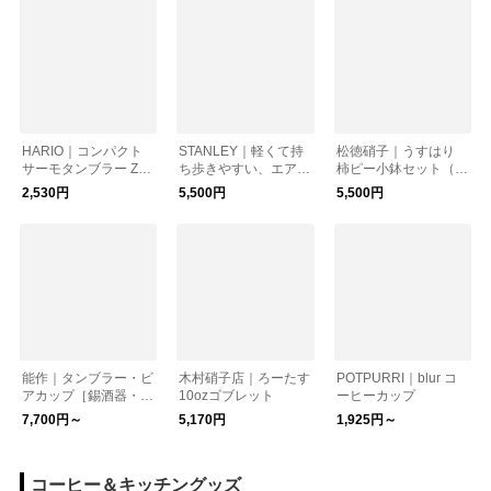
HARIO｜コンパクト
STANLEY｜軽くて持
松徳硝子｜うすはり
サーモタンブラー Zeb
ち歩きやすい、エアロ
柿ピー小鉢セット（タ
rang
ライト真空ボトル 0.4
ンブラーL・柿ピー小
2,530円
5,500円
5,500円
7L 保温保冷 食洗機対
鉢）
応
能作｜タンブラー・ビ
木村硝子店｜ろーたす
POTPURRI｜blur コ
アカップ［錫酒器・ギ
10ozゴブレット
ーヒーカップ
フト・日本製］
7,700円～
5,170円
1,925円～
コーヒー＆キッチングッズ