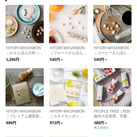
HIYORI WASANBON
HIYORI WASANBON
HIYORI WASANBON
｜わさんぼん日和（3
｜フルーツさんぼん・
｜コーヒーさんぼん・
つ入り）
クラフトティー
ドリップバッグ
1,296円
540円～
540円～
HIYORI WASANBON
HIYORI WASANBON
PEOPLE TREE｜特別
｜プレミアム濃茶和三
｜カモメサンボン 豊
栽培小豆使用。可愛い
盆
島レモンの和三盆
パッケージの羊羹。フ
896円
972円～
388円～
ェアートレード。
再入荷待ち