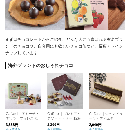
まずはチョコレートからご紹介。どんな人にも喜ばれる有名ブラ
ンドのチョコや、自分用にも欲しいチョコ缶など、幅広くライン
ナップしています♪
海外ブランドのおしゃれチョコ
Caffarel｜アミーチ・
Caffarel｜プレミアム
Caffarel｜ジャンドゥ
デッラ・フォレスタ 1
アソート ビター 12粒
ーヤ・ディエチ
6粒
3,888円
3,300円
2,640円
再入荷待ち
再入荷待ち
再入荷待ち