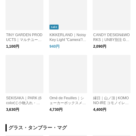
sale
TINY GARDEN PROD
KIKKERLAND｜Noisy
CANDY DESIGN&WO
UCTS｜マルチユース
Key Light "Camera"/キ
RKS｜UNBY別注 Gor
キーホルダー
ーホルダー カメラ
don ゴードン ブラス
1,100円
940円
2,090円
キーホルダー
SEKISAKA｜PARK (6
Orné de Feuilles｜シ
縁日｜山ノ頂 | KOMO
color) [ 小物入れ・小
ェーカーボックスメガ
NO-IRE コモノイレ
物収納 ]
ネケース
レザー/ポーチ/鹿革
3,630円
4,730円
4,400円
【贈り物】
グラス・タンブラー・マグ