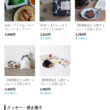
graf｜アイスなバター
hirali｜【バレンタイ
【数量限定】山奥チョ
サンド / ダックワーズ
ンギフト】hiraliてぬ
コレート日和 | 生ガト
6種セット graf kitchen
ぐいで包んだ,米粉の
ーショコラ 小麦粉不
2,998円
3,410円
3,780円
ガトーショコラ
使用 バレンタイン
再入荷待ち
再入荷待ち
【期間限定】山奥チョ
【数量限定】山奥チョ
コレート日和 | 生チョ
コレート日和 | 生チョ
コサンドとキャラメル
コサンドとコーヒーバ
2,460円
2,980円
バー＋コーヒーバッグ
ッグのギフトセット
再入荷待ち
再入荷待ち
のギフトセット バレ
バレンタイン
ンタイン
クッキー・焼き菓子