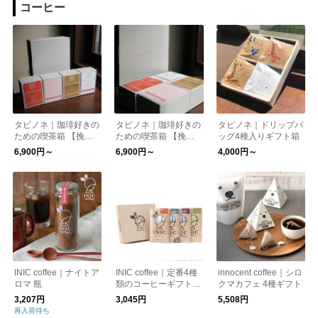
コーヒー
タビノネ｜珈琲好きの
タビノネ｜珈琲好きの
タビノネ｜ドリップバ
ための喫茶箱 【挽き
ための喫茶箱 【挽き
ッグ4種入りギフト箱
方 : 豆】
方 : 粉】
6,900円～
6,900円～
4,000円～
INIC coffee｜ナイトア
INIC coffee｜定番4種
innocent coffee｜シロ
ロマ 瓶
類のコーヒーギフトセ
クマカフェ 4種ギフト
ット
3,207円
3,045円
5,508円
再入荷待ち