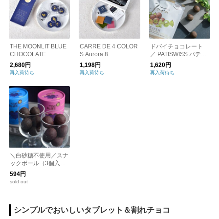
THE MOONLIT BLUE
CARRE DE 4 COLOR
ドバイチョコレート
CHOCOLATE
S Aurora 8
／ PATISWISS パティ
スイス バレンタイン
2,680円
1,198円
1,620円
再入荷待ち
再入荷待ち
再入荷待ち
＼白砂糖不使用／スナ
ックボール（3個入
り）／ TOM&LUKE ト
594円
ムアンドルーク チョ
sold out
コレート
シンプルでおいしいタブレット＆割れチョコ