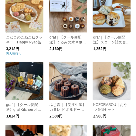
こねこのこねこねクッ
graf｜【クール便配
graf｜【クール便配
キー Happy Nyao缶
送】くるみの木 × graf
送】スコーン詰め合わ
奈良カヌレ
せ
3,218円
2,160円
1,252円
再入荷待ち
graf｜【クール便配
ふじ森｜【受注生産】
KOZORASOU｜おや
送】graf Kitchen オリ
カヌレ ド ボルドー
つ５個セット
ジナル カヌレアソー
（５個セット）
3,024円
2,500円
2,500円
トBOX