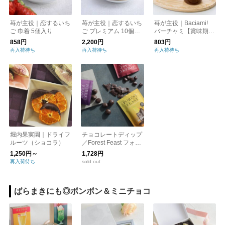
苺が主役｜恋するいち
苺が主役｜恋するいち
苺が主役｜Baciami!
ご 巾着 5個入り
ご プレミアム 10個入
バーチャミ【賞味期
り
限：26.2.25】
858円
2,200円
803円
再入荷待ち
再入荷待ち
再入荷待ち
堀内果実園｜ドライフ
チョコレートディップ
ルーツ（ショコラ）
／Forest Feast フォレ
ストフィースト バレ
1,250円～
1,728円
ンタイン
再入荷待ち
sold out
ばらまきにも◎ボンボン＆ミニチョコ