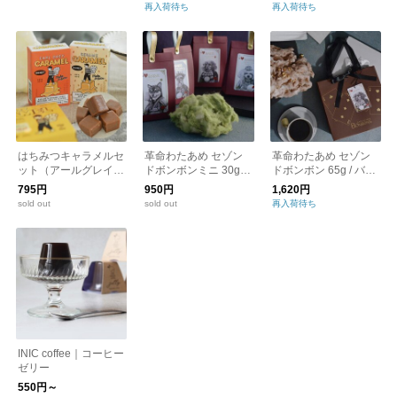
ボックス6個 / バレン
再入荷待ち
再入荷待ち
タイン マシュマロチ
ョコ チョコレート
はちみつキャラメルセ
革命わたあめ セゾン
革命わたあめ セゾン
ット（アールグレイ・
ドボンボンミニ 30g
ドボンボン 65g / バレ
ごま）WORKERBEE
/ バレンタイン
ンタイン
795円
950円
1,620円
バレンタイン プレゼ
sold out
sold out
再入荷待ち
ント ギフト
INIC coffee｜コーヒー
ゼリー
550円～