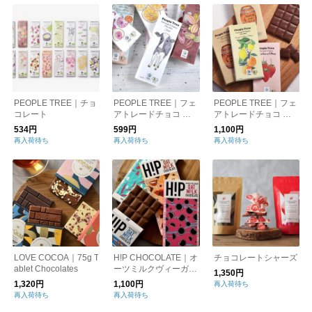
PEOPLE TREE｜チョ
PEOPLE TREE｜フェ
PEOPLE TREE｜フェ
コレート
アトレードチョコ 板
アトレードチョコ フ
チョコ
ィリングタイプ
534円
599円
1,100円
再入荷待ち
再入荷待ち
再入荷待ち
LOVE COCOA｜75g T
H!P CHOCOLATE｜オ
チョコレートシャーズ
ablet Chocolates
ーツミルクヴィーガン
1,350円
ミルクチョコレート
1,320円
1,100円
再入荷待ち
再入荷待ち
再入荷待ち