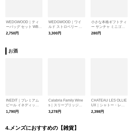
WEDGWOOD｜ティ
WEDGWOOD｜ワイ
小さな本格ギフトティ
ーバッグ セット WB2
ルド ストロベリー テ
ー サンチャ ミニゴー
5
ィーバッグ WSN-30T
ルデンパッグティー
2,750円
3,300円
280円
B
お酒
INEDIT｜プレミアム
Calabria Family Wine
CHATEAU LES OLLIE
ビール イネディット 7
s｜スリーブリッジズ
UX｜シャトー・レゾ
50ml／inedit
貴腐ワイン(375ml)
リュー赤ラベル
1,790円
3,278円
2,398円
4.メンズにおすすめの【雑貨】