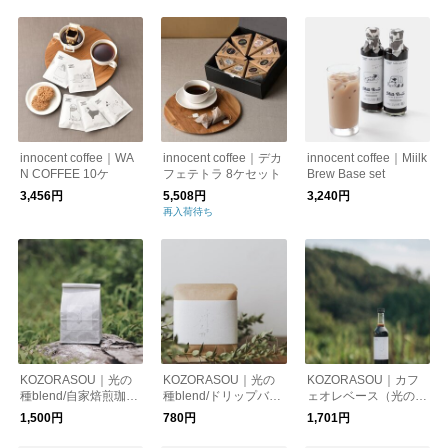
innocent coffee｜WA
innocent coffee｜デカ
innocent coffee｜Miilk
N COFFEE 10ケ
フェテトラ 8ケセット
Brew Base set
3,456円
5,508円
3,240円
再入荷待ち
KOZORASOU｜光の
KOZORASOU｜光の
KOZORASOU｜カフ
種blend/自家焙煎珈琲
種blend/ドリップバッ
ェオレベース（光の種
１５０g
グ
blend）
1,500円
780円
1,701円