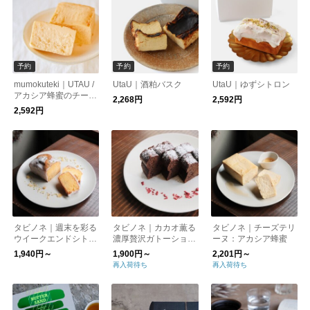
予約
予約
予約
mumokuteki｜UTAU /
UtaU｜酒粕バスク
UtaU｜ゆずシトロン
アカシア蜂蜜のチーズ
2,268円
2,592円
テリーヌ
2,592円
タビノネ｜週末を彩る
タビノネ｜カカオ薫る
タビノネ｜チーズテリ
ウイークエンドシトロ
濃厚贅沢ガトーショコ
ーヌ：アカシア蜂蜜
ン
ラ
1,940円～
1,900円～
2,201円～
再入荷待ち
再入荷待ち