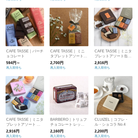
CAFE TASSE｜バーチ
CAFE TASSE｜ ミニ
CAFE TASSE｜ミニタ
ョコレート
タブレットアソート2
ブレットアソート缶入
0P
り18P
594円～
2,700円
2,916円
再入荷待ち
再入荷待ち
再入荷待ち
CAFE TASSE｜ミニタ
BARBERO｜トリュフ
CLUIZEL｜コフレ・
ブレットアソート ネ
チョコレート レッド
ル・ショコラ No.4
コ缶18P
ミニ缶
2,916円
2,160円
2,200円
再入荷待ち
再入荷待ち
再入荷待ち