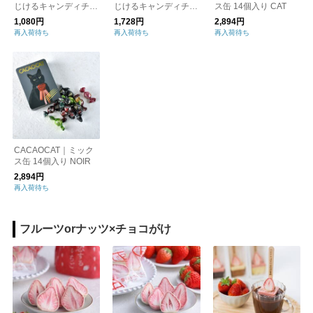
じけるキャンディチョ
じけるキャンディチョ
ス缶 14個入り CAT
コレート アソートメ
コレート ホットケー
1,080円
1,728円
2,894円
ント缶（ミニ）／ バ
キ缶＆ショートケーキ
再入荷待ち
再入荷待ち
再入荷待ち
レンタイン
缶 ／ バレンタイン
CACAOCAT｜ミック
ス缶 14個入り NOIR
2,894円
再入荷待ち
フルーツorナッツ×チョコがけ