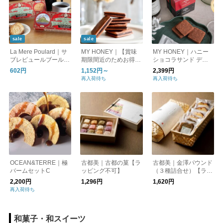
sale
sale
La Mere Poulard｜サ
MY HONEY｜【賞味
MY HONEY｜ハニー
ブレピュールブール 1
期限間近のためお得に
ショコラサンド デュ
6枚入/サブレ フランス
お届け】罪悪感のない
オ
602円
1,152円～
2,399円
クッキー。砂糖不使
再入荷待ち
再入荷待ち
用、甘さは蜂蜜だけ。
罪悪感のないショコラ
サンド"LEAP"「リー
プ」。 マイハニー kur
ashisha
OCEAN&TERRE｜極
古都美｜古都の菓【ラ
古都美｜金澤パウンド
バームセットC
ッピング不可】
（３種詰合せ）【ラッ
ピング不可】
2,200円
1,296円
1,620円
再入荷待ち
和菓子・和スイーツ