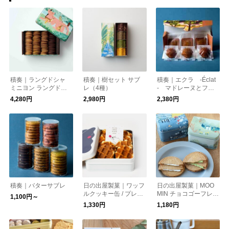
積奏｜ラングドシャ
積奏｜樹セット サブ
積奏｜エクラ -Éclat
ミニヨン ラングドシ
レ（4種）
- マドレーヌとフィ
ャ（4種）
ナンシェの詰め合わせ
4,280円
2,980円
2,380円
積奏｜バターサブレ
日の出屋製菓｜ワッフ
日の出屋製菓｜MOO
ルクッキー缶 / プレー
MIN チョコゴーフレッ
1,100円～
ン・チーズ
ト いちご・抹茶
1,330円
1,180円