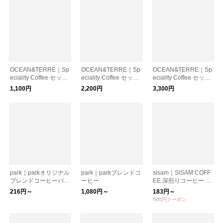
OCEAN&TERRE｜Sp
OCEAN&TERRE｜Sp
OCEAN&TERRE｜Sp
eciality Coffee セット
eciality Coffee セット
eciality Coffee セット
A
B
C
1,100円
2,200円
3,300円
park｜parkオリジナル
park｜parkブレンドコ
sisam｜SISAM COFF
ブレンドコーヒーバッ
ーヒー
EE 深煎りコーヒー ド
グ
リップパック【ギフト
216円～
1,080円～
183円～
おすすめ】
500円クーポン