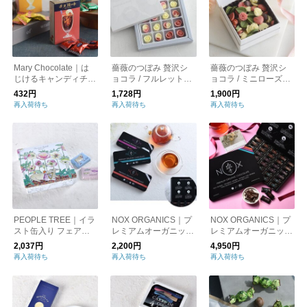
Mary Chocolate｜は
薔薇のつぼみ 贅沢シ
薔薇のつぼみ 贅沢シ
じけるキャンディチョ
ョコラ / フルレット・
ョコラ / ミニローズ・
コレート／ バレンタ
シェリー / MESSAGE
シェリー / MESSAGE
432円
1,728円
1,900円
イン
de ROSE バレンタイ
de ROSE バレンタイ
再入荷待ち
再入荷待ち
再入荷待ち
ン チョコレート
ン チョコレート
PEOPLE TREE｜イラ
NOX ORGANICS｜プ
NOX ORGANICS｜プ
スト缶入り フェアト
レミアムオーガニック
レミアムオーガニック
レードチョコ ミルク
チョコレート 12粒
チョコレート 30粒
2,037円
2,200円
4,950円
＆ビター
再入荷待ち
再入荷待ち
再入荷待ち