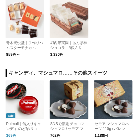
青木光悦堂｜手作りハ
堀内果実園｜あんぽ柿
ムスターモナカ つぶ
ショコラ 5個入りギ
餡 2個入り・6個入り
フト
859円～
3,330円
キャンディ、マシュマロ……その他スイーツ
sale
Pulmoll｜缶入りキャ
SNSで話題 チョコマ
セモア マシュマロハ
ンディ のど飴/リコリ
シュマロ / セモア マシ
ーツ 110g / バレンタ
ス 缶入り
ュマロハーツ ギフト
イン チョコレート
369円
702円
1,188円