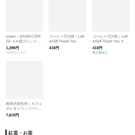
sisam｜SISAM COFF
コーヒー乃川島｜Lett
コーヒー乃川島｜Lett
EE ４か国ブレンドコ
erGift Thank You
erGift Thank You マグ
ーヒー 160g（豆・
カップ
1,296円
418円
418円
粉）【ギフトおすす
500円クーポン
再入荷待ち
め】
軽井沢焙煎所｜カフェ
オレ＆ドリップバッグ
ギフト
7,810円
紅茶・お茶