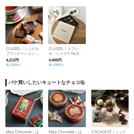
CLUIZEL｜シングル
CLUIZEL｜コフレ・
プランテーション カ
ル・ショコラ No.8
レ No.16
4,212円
4,400円
再入荷待ち
再入荷待ち
パケ買いしたいキュートなチョコ缶
Mary Chocolate｜は
Mary Chocolate｜は
CACAOCAT｜ミック