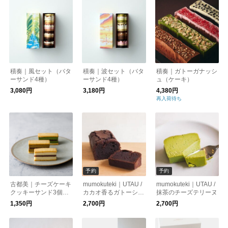
積奏｜風セット（バタ
積奏｜波セット（バタ
積奏｜ガトーガナッシ
ーサンド4種）
ーサンド4種）
ュ（ケーキ）
3,080円
3,180円
4,380円
再入荷待ち
予約
予約
古都美｜チーズケーキ
mumokuteki｜UTAU /
mumokuteki｜UTAU /
クッキーサンド3個入
カカオ香るガトーショ
抹茶のチーズテリーヌ
（冷凍発送）
コラ
1,350円
2,700円
2,700円