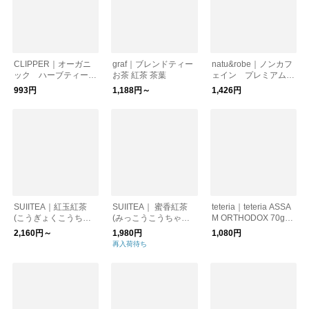
CLIPPER｜オーガニ
graf｜ブレンドティー
natu&robe｜ノンカフ
ック ハーブティー
お茶 紅茶 茶葉
ェイン プレミアムオ
【紅茶】
ーガニックルイボステ
993円
1,188円～
1,426円
ィー カップ用１０個
入り（缶）
SUIITEA｜紅玉紅茶
SUIITEA｜ 蜜香紅茶
teteria｜teteria ASSA
(こうぎょくこうち
(みっこうこうちゃ）
M ORTHODOX 70g
ゃ） リーフ20g/40g
ティーバッグ
［ギフト/贈り物］
2,160円～
1,980円
1,080円
再入荷待ち