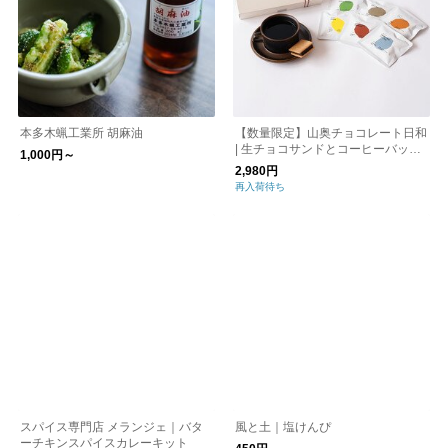
本多木蝋工業所 胡麻油
【数量限定】山奥チョコレート日和
| 生チョコサンドとコーヒーバッグ
1,000円～
のギフトセット バレンタイン
2,980円
再入荷待ち
スパイス専門店 メランジェ｜バタ
風と土｜塩けんぴ
ーチキンスパイスカレーキット