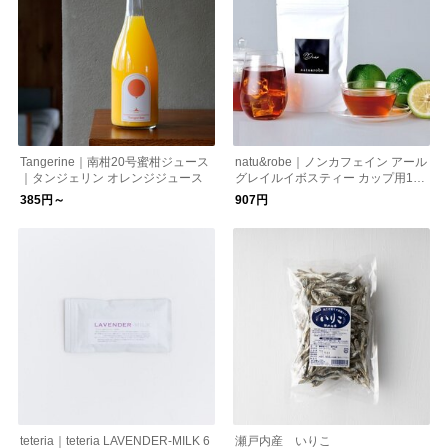
Tangerine｜南柑20号蜜柑ジュース
natu&robe｜ノンカフェイン アール
｜タンジェリン オレンジジュース
グレイルイボスティー カップ用10
包入り
385円～
907円
teteria｜teteria LAVENDER-MILK 6
瀬戸内産 いりこ