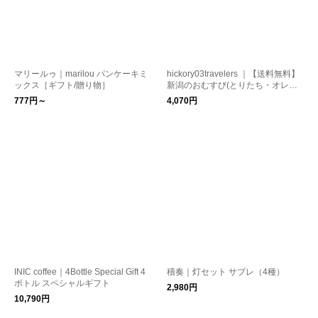
マリールゥ｜marilou パンケーキミ
hickory03travelers ｜【送料無料】
ックス［ギフト/贈り物］
新潟のおむすび(とりたち・オレン
ジ)
777円～
4,070円
INIC coffee｜4Bottle Special Gift 4
積奏｜灯セット サブレ（4種）
ボトル スペシャルギフト
2,980円
10,790円