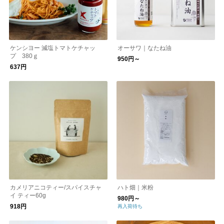
ケンシヨー 減塩トマトケチャッ
オーサワ｜なたね油
プ 380ｇ
950円～
637円
カメリアニコティー/スパイスチャ
ハト畑｜米粉
イ ティー60g
980円～
918円
再入荷待ち