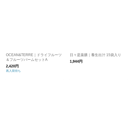
OCEAN&TERRE｜ドライフルーツ
日々是薬膳｜養生出汁 15袋入り
＆フルーツバームセットA
1,944円
2,420円
再入荷待ち