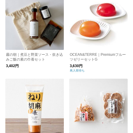
霧の朝｜煮豆と野菜ソース・炊き込
OCEAN&TERRE｜Premiumフルー
みご飯の素の巾着セット
ツゼリーセットG
3,402円
3,630円
再入荷待ち