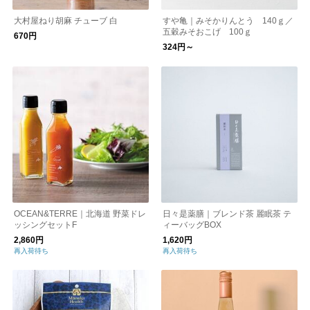
大村屋ねり胡麻 チューブ 白
すや亀｜みそかりんとう 140ｇ／
五穀みそおこげ 100ｇ
670円
324円～
OCEAN&TERRE｜北海道 野菜ドレ
日々是薬膳｜ブレンド茶 麗眠茶 テ
ッシングセットF
ィーバッグBOX
2,860円
1,620円
再入荷待ち
再入荷待ち