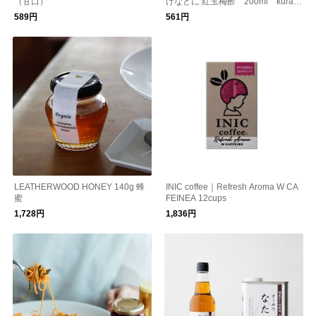
（甘口）
けなどに 紅玉梅酢 200ml kuras
hisha 夏バテ対策 夏の養生
589円
561円
LEATHERWOOD HONEY 140g 蜂
INIC coffee｜Refresh Aroma W CA
蜜
FEINEA 12cups
1,728円
1,836円