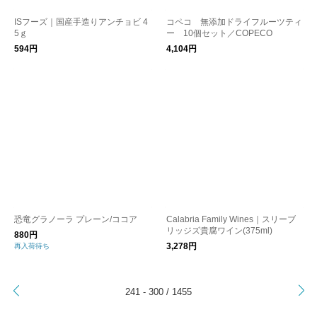
ISフーズ｜国産手造りアンチョビ 4
コペコ 無添加ドライフルーツティ
5ｇ
ー 10個セット／COPECO
594円
4,104円
恐竜グラノーラ プレーン/ココア
Calabria Family Wines｜スリーブ
リッジズ貴腐ワイン(375ml)
880円
3,278円
再入荷待ち
>
241 - 300 / 1455