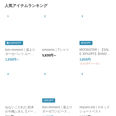
人気アイテムランキング
最大20%OFF
30%OFF
bon moment｜湯上り
emoemo｜Tシャツ
MOONSTAR｜【SAL
ガーゼパンツ ルーム
E 30%OFF】BANDBA
5,830円～
パンツ
LLET バンドバレー バ
1,936円～
3,850円
レーシューズ フラッ
10％OFFクーポン
トシューズ bandballet
10%OFF
ねないこだれだ 絵本
bon moment｜湯上り
mizuiro ind｜Uネック
かや織ふきん【メール
ガーゼワンピース ル
ショートベスト
便可】
ームワンピース