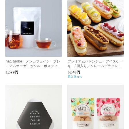
natu&robe｜ノンカフェイン プレ
プレミアムバトンシューアイスケー
ミアムオーガニックルイボスティ
キ 8個入り／クレームデラクレー
ー カップ用30個入り
ム【メーカー直送】【送料無料】
1,579円
6,048円
再入荷待ち