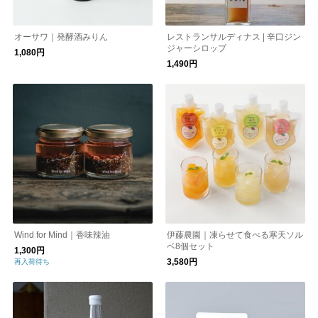
オーサワ｜発酵酒みりん
レストランサルディナス | 辛口ジン
ジャーシロップ
1,080円
1,490円
Wind for Mind｜香味辣油
伊藤農園｜凍らせて食べる寒天ソル
ベ8個セット
1,300円
3,580円
再入荷待ち