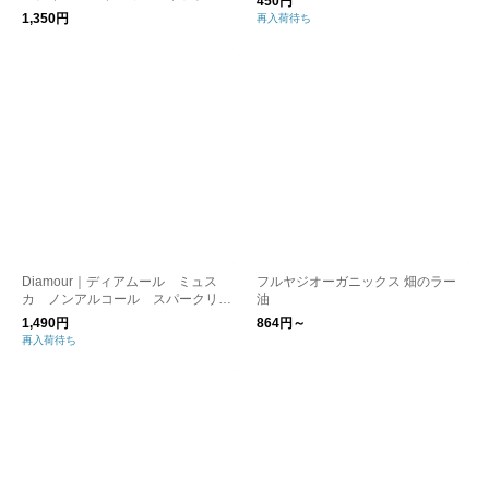
450円
1,350円
再入荷待ち
Diamour｜ディアムール ミュス
フルヤジオーガニックス 畑のラー
カ ノンアルコール スパークリン
油
グ
1,490円
864円～
再入荷待ち