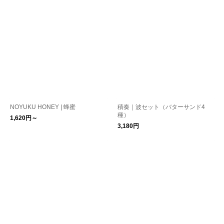
NOYUKU HONEY | 蜂蜜
積奏｜波セット（バターサンド4
種）
1,620円～
3,180円