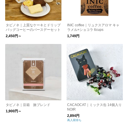
タビノネ｜上質なケーキとドリップ
INIC coffee｜リュクスアロマ キャ
バッグコーヒーのバースデーセット
ラメル×ショコラ 6cups
2,450円～
1,749円
タビノネ｜豆箱 旅ブレンド
CACAOCAT｜ミックス缶 14個入り
NOIR
1,900円～
2,894円
再入荷待ち