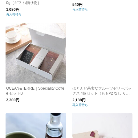
0g［ギフト/贈り物］
540円
1,080円
再入荷待ち
再入荷待ち
OCEAN&TERRE｜Speciality Coffe
ほとんど果実なフルーツゼリーボッ
e セットB
クス 4個セット（もも×2 なし りん
ご） ／大野農園
2,200円
2,138円
再入荷待ち