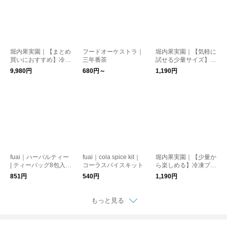
堀内果実園｜【まとめ
フードオーケストラ｜
堀内果実園｜【気軽に
買いにおすすめ】冷凍
三年番茶
試せる少量サイズ】冷
ブルーベリー 2kg
凍いちご(古都華) 200
9,980円
680円～
1,190円
g
fuai｜ハーバルティー
fuai｜cola spice kit｜
堀内果実園｜【少量か
| ティーバッグ8包入り
コーラスパイスキット
ら楽しめる】冷凍ブル
| ノンカフェイン
ーベリー 200g
851円
540円
1,190円
もっと見る