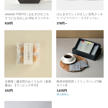
okawari TOKYO｜おむすびがごち
げんきタウン｜やさしい豆乳クッキ
そうになるおしお 65g オリジナル
ー ベリーベリー・ココナッツレモ
ン
918円
378円～
古都美｜藤五郎のおくりもの（直源
軽井沢焙煎所｜ドリップバッグ3種
醤油）【ラッピング不可】
ギフトB
432円
3,630円
再入荷待ち