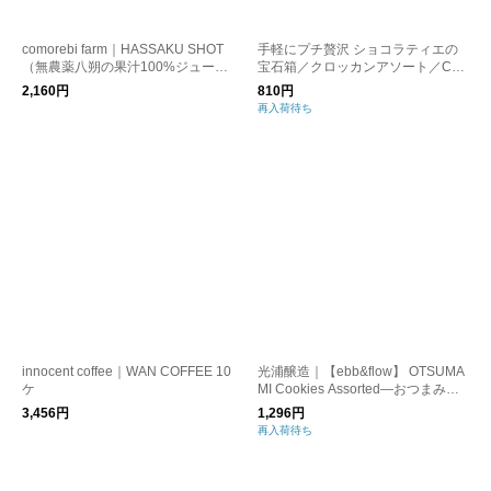
comorebi farm｜HASSAKU SHOT
手軽にプチ贅沢 ショコラティエの
（無農薬八朔の果汁100%ジュー
宝石箱／クロッカンアソート／Co
ス）
mptoir du Cacao コントワール・デ
2,160円
810円
ュ・カカオ バレンタイン
再入荷待ち
innocent coffee｜WAN COFFEE 10
光浦醸造｜【ebb&flow】 OTSUMA
ケ
MI Cookies Assorted―おつまみク
ッキーアソート―
3,456円
1,296円
再入荷待ち